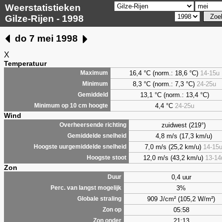
Weerstatistieken
Gilze-Rijen - 1998
do 7 mei 1998
X
Temperatuur
16,4 °C (norm.: 18,6 °C)
14-15u
Maximum
8,3
°C (norm.: 7,3 °C)
24-25u
Minimum
13,1 °C (norm.: 13,4 °C)
Gemiddeld
4,4
°C
24-25u
Minimum op 10 cm hoogte
Wind
zuidwest (219°)
Overheersende richting
4,8 m/s (17,3 km/u)
Gemiddelde snelheid
7,0 m/s (25,2 km/u)
14-15
Hoogste uurgemiddelde snelheid
12,0 m/s (43,2 km/u)
13-14
Hoogste stoot
Zon
0,4 uur
Duur
3%
Perc. van langst mogelijk
909 J/cm² (105,2 W/m²)
Globale straling
05:58
Zon op
21:13
Zon onder