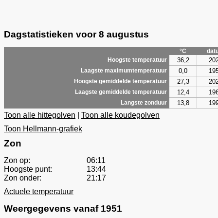
Dagstatistieken voor 8 augustus
°C
dat
36,2
20
Hoogste temperatuur
0,0
19
Laagste maximumtemperatuur
27,3
20
Hoogste gemiddelde temperatuur
12,4
19
Laagste gemiddelde temperatuur
13,8
19
Langste zonduur
Toon alle hittegolven
|
Toon alle koudegolven
Toon Hellmann-grafiek
Zon
Zon op:
06:11
Hoogste punt:
13:44
Zon onder:
21:17
Actuele temperatuur
Weergegevens vanaf 1951