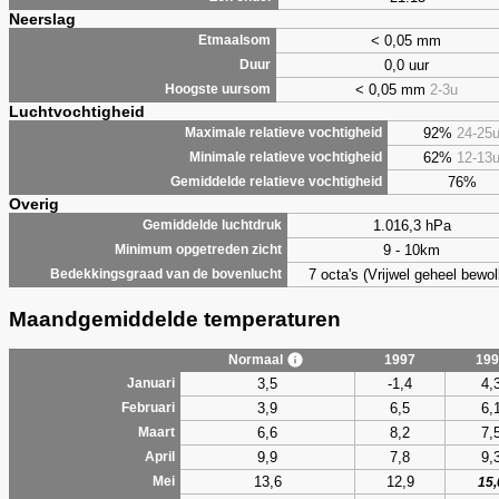
Neerslag
< 0,05 mm
Etmaalsom
0,0 uur
Duur
< 0,05 mm
2-3u
Hoogste uursom
Luchtvochtigheid
92%
24-25
Maximale relatieve vochtigheid
62%
12-13
Minimale relatieve vochtigheid
76%
Gemiddelde relatieve vochtigheid
Overig
1.016,3 hPa
Gemiddelde luchtdruk
9 - 10km
Minimum opgetreden zicht
7 octa's (Vrijwel geheel bewol
Bedekkingsgraad van de bovenlucht
Maandgemiddelde temperaturen
Normaal
1997
199
3,5
-1,4
4,
Januari
3,9
6,5
6,
Februari
6,6
8,2
7,
Maart
9,9
7,8
9,
April
13,6
12,9
Mei
15,