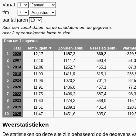
Vanaf
t/m
aantal jaren
Kies een vanaf-datum na de einddatum om de gegevens
over 2 opeenvolgende jaren te zien.
Data t/m 7 augustus
Jaar
Temp. (gem)▼
Zonuren (som)
Neerslag (som)
Warmte
12,17
1457,2
360,2
229,
1
2026
12,10
1144,7
593,4
51,3
2
2007
12,06
1252,7
465,1
87,3
3
2014
11,99
1411,6
315,1
233,
4
2018
11,96
1070,2
701,1
82,5
5
2024
11,91
1436,8
457,1
77,2
6
2020
11,75
1496,2
387,4
98,3
7
2022
11,60
1274,3
548,0
115,
8
2023
11,51
1289,1
431,4
120,
9
2019
11,47
1451,6
305,0
119,
10
2025
Weerstatistieken
De statistieken op deze site zijn gebaseerd op de gegevens v