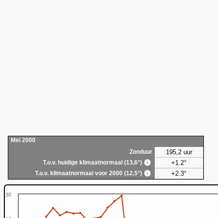
Mei 2000
195,2 uur
Zonduur
+1.2°
T.o.v. huidige klimaatnormaal (13,6°)
+2.3°
T.o.v. klimaatnormaal voor 2000 (12,5°)
30