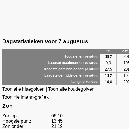
Dagstatistieken voor 7 augustus
°C
dat
36,2
20
Hoogste temperatuur
0,0
19
Laagste maximumtemperatuur
27,5
20
Hoogste gemiddelde temperatuur
13,2
19
Laagste gemiddelde temperatuur
14,0
20
Langste zonduur
Toon alle hittegolven
|
Toon alle koudegolven
Toon Hellmann-grafiek
Zon
Zon op:
06:10
Hoogste punt:
13:45
Zon onder:
21:19