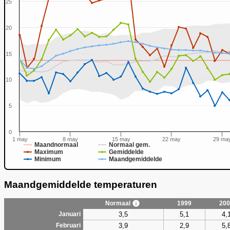
25
20
15
0
10
5
0
1 may
8 may
15 may
22 may
29 ma
Maandnormaal
Normaal gem.
Maximum
Gemiddelde
Minimum
Maandgemiddelde
Maandgemiddelde temperaturen
Normaal
1999
200
3,5
5,1
4,
Januari
3,9
2,9
5,
Februari