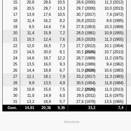
15
20,8
28,6
10,5
28,6 (2000)
11,3 (2012)
16
20,5
29,7
13,3
29,7 (2000)
10,0 (2013)
17
13,9
17,6
10,5
30,7 (2017)
7,4 (1972)
18
11,4
16,2
8,2
26,8 (2022)
9,6 (1995)
19
9,5
14,6
7,6
27,8 (1953)
10,3 (1969)
20
11,4
15,9
7,2
28,0 (1981)
10,9 (1955)
21
10,3
12,4
7,6
28,5 (2020)
11,3 (1955)
22
12,0
16,5
7,3
27,7 (2012)
10,1 (1954)
23
14,5
20,0
8,1
30,1
(2026)
10,7 (2013)
24
14,6
19,7
12,2
28,7 (1989)
11,2 (1975)
25
13,5
16,0
9,3
29,6 (1989)
9,4 (1962)
26
14,4
18,8
6,7
31,0
(2026)
10,6 (1983)
27
12,1
18,1
7,9
33,2 (2017)
11,3 (1983)
28
9,9
13,5
4,9
30,5 (1954)
11,8 (1984)
29
10,8
15,6
7,5
32,2
(2026)
11,0 (2013)
30
11,0
14,9
6,0
29,5 (2011)
11,6 (1975)
31
13,2
18,8
5,7
27,6 (1978)
13,5 (1965)
Gem.
14,81
20,36
9,36
33,2
7,4
Advertentie