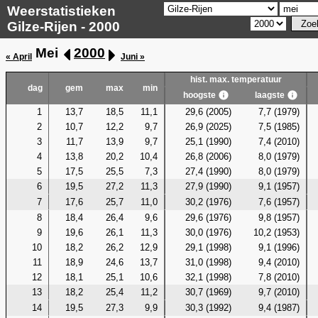
Weerstatistieken
Gilze-Rijen - 2000
Mei
2000
« April
Juni »
hist. max. temperatuur
dag
gem
max
min
hoogste
laagste
1
13,7
18,5
11,1
29,6 (2005)
7,7 (1979)
2
10,7
12,2
9,7
26,9 (2025)
7,5 (1985)
3
11,7
13,9
9,7
25,1 (1990)
7,4 (2010)
4
13,8
20,2
10,4
26,8 (2006)
8,0 (1979)
5
17,5
25,5
7,3
27,4 (1990)
8,0 (1979)
6
19,5
27,2
11,3
27,9 (1990)
9,1 (1957)
7
17,6
25,7
11,0
30,2 (1976)
7,6 (1957)
8
18,4
26,4
9,6
29,6 (1976)
9,8 (1957)
9
19,6
26,1
11,3
30,0 (1976)
10,2 (1953)
10
18,2
26,2
12,9
29,1 (1998)
9,1 (1996)
11
18,9
24,6
13,7
31,0 (1998)
9,4 (2010)
12
18,1
25,1
10,6
32,1 (1998)
7,8 (2010)
13
18,2
25,4
11,2
30,7 (1969)
9,7 (2010)
14
19,5
27,3
9,9
30,3 (1992)
9,4 (1987)