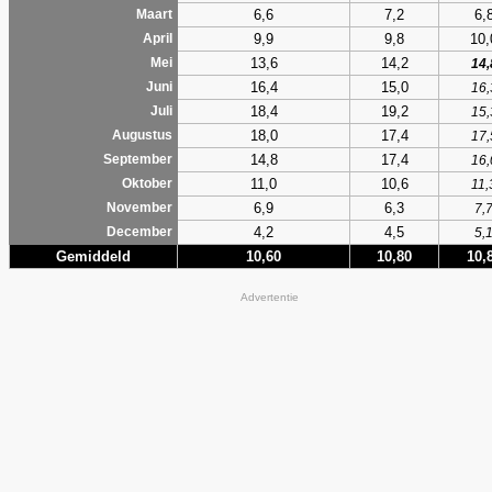
6,6
7,2
6,
Maart
9,9
9,8
10,
April
13,6
14,2
Mei
14,
16,4
15,0
Juni
16,
18,4
19,2
Juli
15,
18,0
17,4
Augustus
17,
14,8
17,4
September
16,
11,0
10,6
Oktober
11,
6,9
6,3
November
7,
4,2
4,5
December
5,
Gemiddeld
10,60
10,80
10,
Advertentie