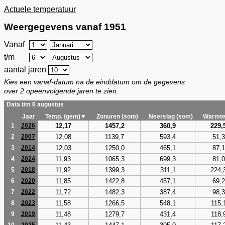
Actuele temperatuur
Weergegevens vanaf 1951
Vanaf
t/m
aantal jaren
Kies een vanaf-datum na de einddatum om de gegevens
over 2 opeenvolgende jaren te zien.
Data t/m 6 augustus
Jaar
Temp. (gem)▼
Zonuren (som)
Neerslag (som)
Warmte
12,17
1457,2
360,9
229,
1
2026
12,08
1139,7
593,4
51,3
2
2007
12,03
1250,0
465,1
87,1
3
2014
11,93
1065,3
699,3
81,0
4
2024
11,92
1399,3
311,1
224,
5
2018
11,85
1422,8
457,1
69,2
6
2020
11,72
1482,3
387,4
98,3
7
2022
11,58
1266,5
548,1
115,
8
2023
11,48
1279,7
431,4
118,
9
2019