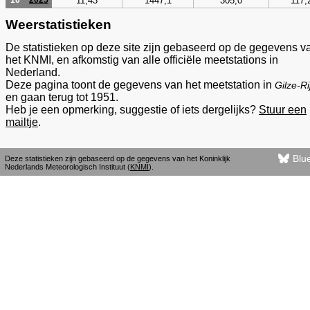
11,43
1447,1
305,0
117,
10
2025
Weerstatistieken
De statistieken op deze site zijn gebaseerd op de gegevens v
het KNMI, en afkomstig van alle officiële meetstations in
Nederland.
Deze pagina toont de gegevens van het meetstation in
Gilze-Ri
en gaan terug tot 1951.
Heb je een opmerking, suggestie of iets dergelijks?
Stuur een
mailtje
.
Blu
Deze statistieken zijn gebaseerd op de gegevens van het Koninklijk
Nederlands Meteorologisch Instituut (
KNMI
).