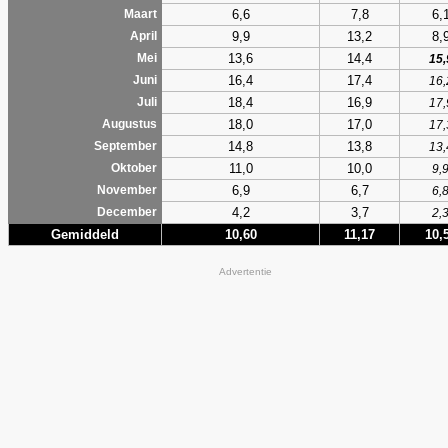
6,6
7,8
6,
Maart
9,9
13,2
8,
April
13,6
14,4
Mei
15,
16,4
17,4
Juni
16,
18,4
16,9
Juli
17,
18,0
17,0
Augustus
17,
14,8
13,8
September
13,
11,0
10,0
Oktober
9,
6,9
6,7
November
6,
4,2
3,7
December
2,
Gemiddeld
10,60
11,17
10,
Advertentie