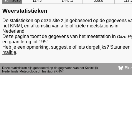
11,43
1447,1
305,0
117,
10
2025
Weerstatistieken
De statistieken op deze site zijn gebaseerd op de gegevens v
het KNMI, en afkomstig van alle officiële meetstations in
Nederland.
Deze pagina toont de gegevens van het meetstation in
Gilze-Ri
en gaan terug tot 1951.
Heb je een opmerking, suggestie of iets dergelijks?
Stuur een
mailtje
.
Blu
Deze statistieken zijn gebaseerd op de gegevens van het Koninklijk
Nederlands Meteorologisch Instituut (
KNMI
).