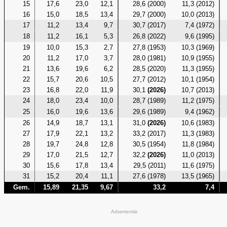
15
17,6
23,0
12,1
28,6 (2000)
11,3 (2012)
16
15,0
18,5
13,4
29,7 (2000)
10,0 (2013)
17
11,2
13,4
9,7
30,7 (2017)
7,4 (1972)
18
11,2
16,1
5,3
26,8 (2022)
9,6 (1995)
19
10,0
15,3
2,7
27,8 (1953)
10,3 (1969)
20
11,2
17,0
3,7
28,0 (1981)
10,9 (1955)
21
13,6
19,6
6,2
28,5 (2020)
11,3 (1955)
22
15,7
20,6
10,5
27,7 (2012)
10,1 (1954)
23
16,8
22,0
11,9
30,1
(2026)
10,7 (2013)
24
18,0
23,4
10,0
28,7 (1989)
11,2 (1975)
25
16,0
19,6
13,6
29,6 (1989)
9,4 (1962)
26
14,9
18,7
13,1
31,0
(2026)
10,6 (1983)
27
17,9
22,1
13,2
33,2 (2017)
11,3 (1983)
28
19,7
24,8
12,8
30,5 (1954)
11,8 (1984)
29
17,0
21,5
12,7
32,2
(2026)
11,0 (2013)
30
15,6
17,8
13,4
29,5 (2011)
11,6 (1975)
31
15,2
20,4
11,1
27,6 (1978)
13,5 (1965)
Gem.
15,89
21,35
9,67
33,2
7,4
Advertentie