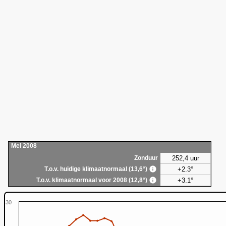
Mei 2008
252,4 uur
Zonduur
+2.3°
T.o.v. huidige klimaatnormaal (13,6°)
+3.1°
T.o.v. klimaatnormaal voor 2008 (12,8°)
30