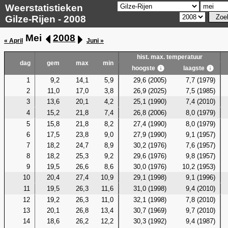
Weerstatistieken
Gilze-Rijen - 2008
Mei
2008
« April
Juni »
hist. max. temperatuur
dag
gem
max
min
hoogste
laagste
1
9,2
14,1
5,9
29,6 (2005)
7,7 (1979)
2
11,0
17,0
3,8
26,9 (2025)
7,5 (1985)
3
13,6
20,1
4,2
25,1 (1990)
7,4 (2010)
4
15,2
21,8
7,4
26,8 (2006)
8,0 (1979)
5
15,8
21,8
8,2
27,4 (1990)
8,0 (1979)
6
17,5
23,8
9,0
27,9 (1990)
9,1 (1957)
7
18,2
24,7
8,9
30,2 (1976)
7,6 (1957)
8
18,2
25,3
9,2
29,6 (1976)
9,8 (1957)
9
19,5
26,6
8,6
30,0 (1976)
10,2 (1953)
10
20,4
27,4
10,9
29,1 (1998)
9,1 (1996)
11
19,5
26,3
11,6
31,0 (1998)
9,4 (2010)
12
19,2
26,3
11,0
32,1 (1998)
7,8 (2010)
13
20,1
26,8
13,4
30,7 (1969)
9,7 (2010)
14
18,6
26,2
12,2
30,3 (1992)
9,4 (1987)