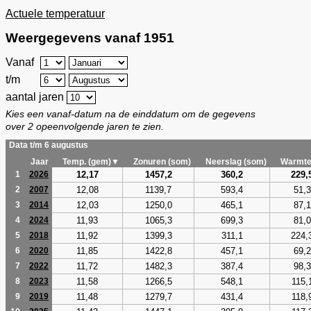
Actuele temperatuur
Weergegevens vanaf 1951
Vanaf
t/m
aantal jaren
Kies een vanaf-datum na de einddatum om de gegevens
over 2 opeenvolgende jaren te zien.
Data t/m 6 augustus
Jaar
Temp. (gem)▼
Zonuren (som)
Neerslag (som)
Warmte
12,17
1457,2
360,2
229,
1
2026
12,08
1139,7
593,4
51,3
2
2007
12,03
1250,0
465,1
87,1
3
2014
11,93
1065,3
699,3
81,0
4
2024
11,92
1399,3
311,1
224,
5
2018
11,85
1422,8
457,1
69,2
6
2020
11,72
1482,3
387,4
98,3
7
2022
11,58
1266,5
548,1
115,
8
2023
11,48
1279,7
431,4
118,
9
2019