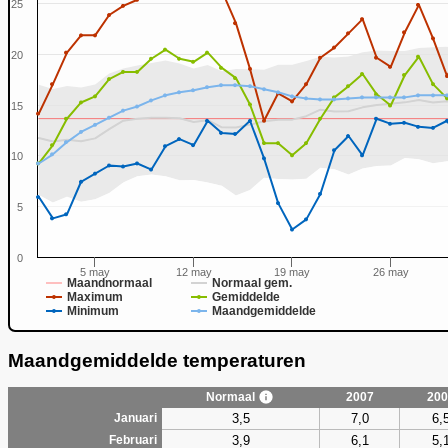
25
20
15
0
10
5
0
5 may
12 may
19 may
26 may
Maandnormaal
Normaal gem.
Maximum
Gemiddelde
Minimum
Maandgemiddelde
Maandgemiddelde temperaturen
Normaal
2007
200
3,5
7,0
6,
Januari
3,9
6,1
5,
Februari