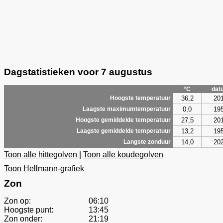
Dagstatistieken voor 7 augustus
°C
dat
36,2
20
Hoogste temperatuur
0,0
19
Laagste maximumtemperatuur
27,5
20
Hoogste gemiddelde temperatuur
13,2
19
Laagste gemiddelde temperatuur
14,0
20
Langste zonduur
Toon alle hittegolven
|
Toon alle koudegolven
Toon Hellmann-grafiek
Zon
Zon op:
06:10
Hoogste punt:
13:45
Zon onder:
21:19