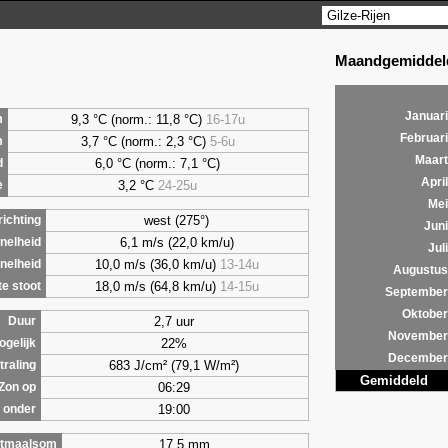
Maandgemiddeld
Januari
9,3 °C (norm.: 11,8 °C)
16-17u
m
Februari
3,7 °C (norm.: 2,3 °C)
5-6u
m
Maart
6,0 °C (norm.: 7,1 °C)
d
April
3,2 °C
24-25u
e
Mei
west (275°)
ichting
Juni
6,1 m/s (22,0 km/u)
nelheid
Juli
10,0 m/s (36,0 km/u)
13-14u
nelheid
Augustus
18,0 m/s (64,8 km/u)
14-15u
e stoot
September
Oktober
2,7 uur
Duur
November
22%
ogelijk
December
683 J/cm² (79,1 W/m²)
traling
Gemiddeld
06:29
Zon op
19:00
 onder
17,5 mm
tmaalsom