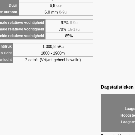
6,8 uur
Duur
6,0 mm
8-9u
te uursom
97%
8-9u
ale relatieve vochtigheid
70%
16-17u
male relatieve vochtigheid
85%
lde relatieve vochtigheid
1.000,8 hPa
chtdruk
1800 - 1900m
n zicht
7 octa's (Vrijwel geheel bewolkt)
enlucht
Dagstatistieken
Laags
Hoogste
Laagste