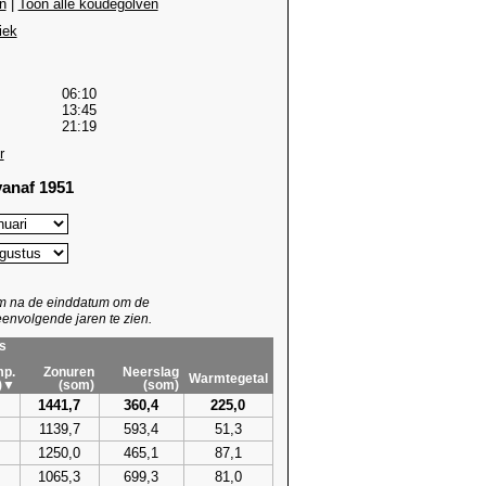
n
|
Toon alle koudegolven
iek
06:10
13:45
21:19
r
anaf 1951
um na de einddatum om de
envolgende jaren te zien.
s
p.
Zonuren
Neerslag
Warmtegetal
)▼
(som)
(som)
1441,7
360,4
225,0
1139,7
593,4
51,3
1250,0
465,1
87,1
1065,3
699,3
81,0