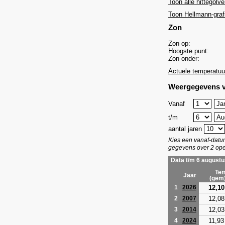
Toon alle hittegolve
Toon Hellmann-graf
Zon
Zon op:
Hoogste punt:
Zon onder:
Actuele temperatuu
Weergegevens v
Vanaf
t/m
aantal jaren
Kies een vanaf-dat
gegevens over 2 ope
Data t/m 6 augustu
Tem
Jaar
(gem
12,10
1
2026
12,08
2
2007
12,03
3
2014
11,93
4
2024