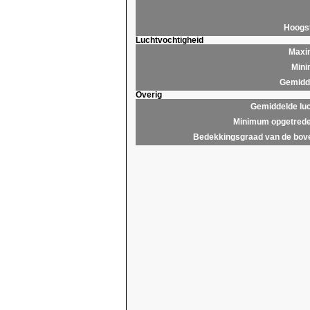
Hoogs
Luchtvochtigheid
Maxim
Mini
Gemidde
Overig
Gemiddelde lu
Minimum opgetrede
Bedekkingsgraad van de bov