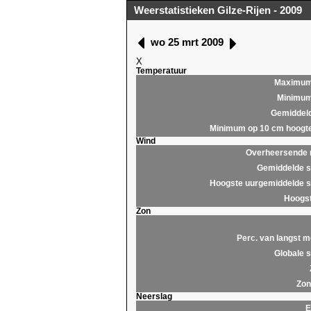
Weerstatistieken Gilze-Rijen - 2009
wo 25 mrt 2009
X
Temperatuur
Maximu
Minimu
Gemiddel
Minimum op 10 cm hoogt
Wind
Overheersende r
Gemiddelde s
Hoogste uurgemiddelde s
Hoogst
Zon
Perc. van langst m
Globale s
Zon
Neerslag
E