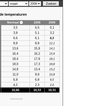
e temperaturen
Normaal
2008
2009
3,5
6,5
0,1
3,9
5,1
3,2
6,6
6,1
6,3
9,9
8,9
12,1
13,6
15,9
14,1
16,4
16,2
15,9
18,4
17,9
18,1
18,0
17,3
18,8
14,8
13,4
15,2
11,0
9,9
10,8
6,9
6,8
9,5
4,2
2,3
2,0
10,60
10,53
10,51
Advertentie