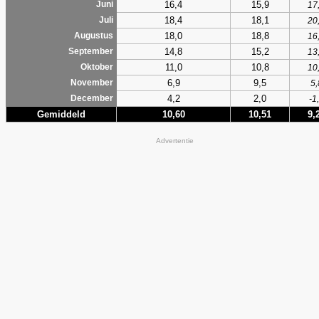
16,4
15,9
Juni
17
18,4
18,1
Juli
20
18,0
18,8
Augustus
16
14,8
15,2
September
13
11,0
10,8
Oktober
10
6,9
9,5
November
5,
4,2
2,0
December
-1
Gemiddeld
10,60
10,51
9,
Advertentie