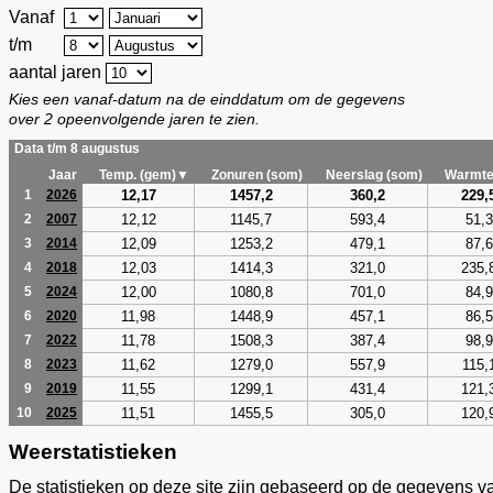
Vanaf
t/m
aantal jaren
Kies een vanaf-datum na de einddatum om de gegevens
over 2 opeenvolgende jaren te zien.
Data t/m 8 augustus
Jaar
Temp. (gem)▼
Zonuren (som)
Neerslag (som)
Warmte
12,17
1457,2
360,2
229,
1
2026
12,12
1145,7
593,4
51,3
2
2007
12,09
1253,2
479,1
87,6
3
2014
12,03
1414,3
321,0
235,
4
2018
12,00
1080,8
701,0
84,9
5
2024
11,98
1448,9
457,1
86,5
6
2020
11,78
1508,3
387,4
98,9
7
2022
11,62
1279,0
557,9
115,
8
2023
11,55
1299,1
431,4
121,
9
2019
11,51
1455,5
305,0
120,
10
2025
Weerstatistieken
De statistieken op deze site zijn gebaseerd op de gegevens v