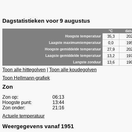
Dagstatistieken voor 9 augustus
°C
dat
35,3
20
Hoogste temperatuur
0,0
19
Laagste maximumtemperatuur
27,9
20
Hoogste gemiddelde temperatuur
13,2
19
Laagste gemiddelde temperatuur
13,6
19
Langste zonduur
Toon alle hittegolven
|
Toon alle koudegolven
Toon Hellmann-grafiek
Zon
Zon op:
06:13
Hoogste punt:
13:44
Zon onder:
21:16
Actuele temperatuur
Weergegevens vanaf 1951