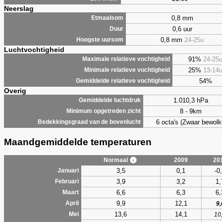
Neerslag
0,8 mm
Etmaalsom
0,6 uur
Duur
0,8 mm
24-25u
Hoogste uursom
Luchtvochtigheid
91%
24-25
Maximale relatieve vochtigheid
25%
13-14
Minimale relatieve vochtigheid
54%
Gemiddelde relatieve vochtigheid
Overig
1.010,3 hPa
Gemiddelde luchtdruk
8 - 9km
Minimum opgetreden zicht
6 octa's (Zwaar bewolk
Bedekkingsgraad van de bovenlucht
Maandgemiddelde temperaturen
Normaal
2009
20
3,5
0,1
-0
Januari
3,9
3,2
1,
Februari
6,6
6,3
6,
Maart
9,9
12,1
April
9,
13,6
14,1
Mei
10