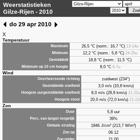
Weerstatistieken
Gilze-Rijen - 2010
do 29 apr 2010
X
Temperatuur
26,5 °C (norm.: 16,7 °C)
13-14u
Maximum
12,2 °C (norm.: 5,8 °C)
24-25u
Minimum
18,8 °C (norm.: 11,5 °C)
Gemiddeld
8,0
°C
6-7u
Minimum op 10 cm hoogte
Wind
zuidwest (234°)
Overheersende richting
3,0 m/s (10,8 km/u)
Gemiddelde snelheid
8,0 m/s (28,8 km/u)
21-22
Hoogste uurgemiddelde snelheid
20,0 m/s (72,0 km/u)
21-22
Hoogste stoot
Zon
5,8 uur
Duur
39%
Perc. van langst mogelijk
1846 J/cm² (213,7 W/m²)
Globale straling
06:12
Zon op
21:00
Zon onder