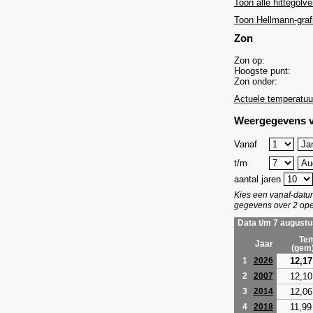
Toon alle hittegolve
Toon Hellmann-graf
Zon
Zon op:
Hoogste punt:
Zon onder:
Actuele temperatuu
Weergegevens v
Vanaf
t/m
aantal jaren
Kies een vanaf-dat
gegevens over 2 ope
Data t/m 7 augustu
Tem
Jaar
(gem
12,17
1
2026
12,10
2
2007
12,06
3
2014
11,99
4
2018