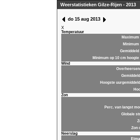
Weerstatistieken Gilze-Rijen - 2013
do 15 aug 2013
X
Temperatuur
Maximum
Minimum
Gemiddeld
Minimum op 10 cm hoogte
Wind
Overheersend
Gemiddeld
Hoogste uurgemiddeld
Hoo
Zon
Perc. van langst mo
Globale st
Z
Zon 
Neerslag
Etma