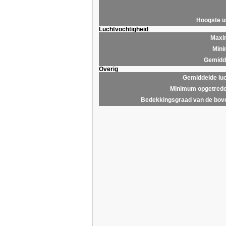
Hoogste 
Luchtvochtigheid
Maxim
Mini
Gemidde
Overig
Gemiddelde lu
Minimum opgetrede
Bedekkingsgraad van de bov