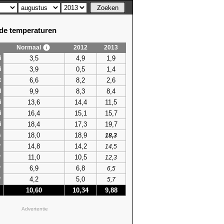
e temperaturen
Normaal
2012
2013
3,5
4,9
1,9
i
3,9
0,5
1,4
i
6,6
8,2
2,6
t
9,9
8,3
8,4
l
13,6
14,4
11,5
i
16,4
15,1
15,7
i
18,4
17,3
19,7
i
18,0
18,9
s
18,3
14,8
14,2
r
14,5
11,0
10,5
r
12,3
6,9
6,8
r
6,5
4,2
5,0
r
5,7
10,60
10,34
9,88
Advertentie