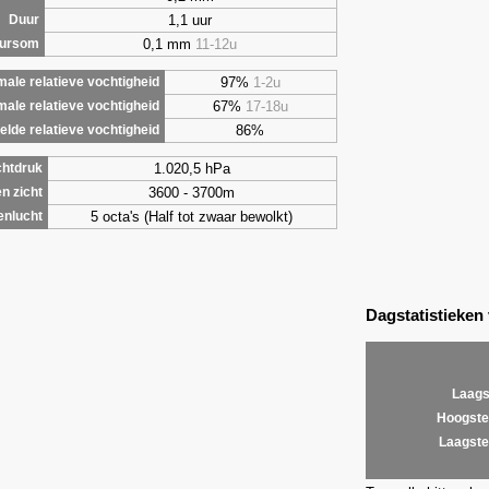
1,1 uur
Duur
0,1 mm
11-12u
uursom
97%
1-2u
ale relatieve vochtigheid
67%
17-18u
male relatieve vochtigheid
86%
lde relatieve vochtigheid
1.020,5 hPa
chtdruk
3600 - 3700m
n zicht
5 octa's (Half tot zwaar bewolkt)
enlucht
Dagstatistieken
Laags
Hoogste
Laagste