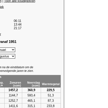
n
|
Toon alle koudegolven
iek
06:11
13:44
21:17
r
anaf 1951
um na de einddatum om de
envolgende jaren te zien.
s
p.
Zonuren
Neerslag
Warmtegetal
)▼
(som)
(som)
1457,2
360,9
229,5
1144,7
593,4
51,3
1252,7
465,1
87,3
1411,6
315,1
233,8