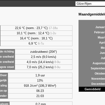
Maandgemiddeld
Januar
22,6 °C (norm.: 23,7 °C)
17-18u
Februar
10,1 °C (norm.: 12,4 °C)
1-2u
Maar
16,4 °C (norm.: 18,1 °C)
Apri
6,9
°C
6-7u
Me
zuidzuidwest (204°)
e richting
Jun
2,5 m/s (9,0 km/u)
e snelheid
Jul
4,0 m/s (14,4 km/u)
8-9u
e snelheid
Augustu
7,0 m/s (25,2 km/u)
8-9u
gste stoot
Septembe
Oktobe
1,9 uur
Duur
Novembe
13%
gelijk
Decembe
918 J/cm² (106,3 W/m²)
raling
Gemiddeld
06:23
on op
21:03
onder
0,2 mm
alsom