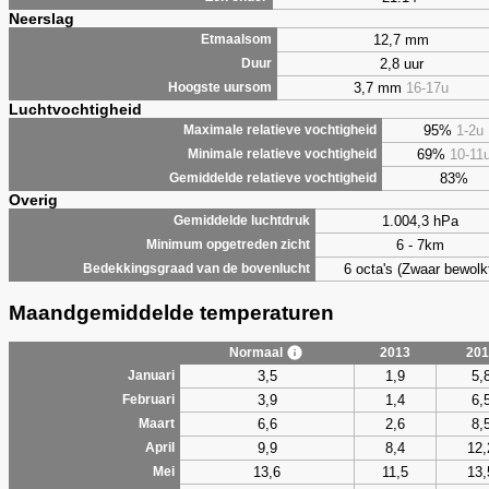
Neerslag
12,7 mm
Etmaalsom
2,8 uur
Duur
3,7 mm
16-17u
Hoogste uursom
Luchtvochtigheid
95%
1-2u
Maximale relatieve vochtigheid
69%
10-11
Minimale relatieve vochtigheid
83%
Gemiddelde relatieve vochtigheid
Overig
1.004,3 hPa
Gemiddelde luchtdruk
6 - 7km
Minimum opgetreden zicht
6 octa's (Zwaar bewolk
Bedekkingsgraad van de bovenlucht
Maandgemiddelde temperaturen
Normaal
2013
201
3,5
1,9
5,
Januari
3,9
1,4
6,
Februari
6,6
2,6
8,
Maart
9,9
8,4
12,
April
13,6
11,5
13,
Mei