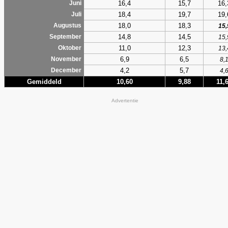
16,4
15,7
16,
Juni
18,4
19,7
19,
Juli
18,0
18,3
Augustus
15,
14,8
14,5
September
15,
11,0
12,3
Oktober
13,
6,9
6,5
November
8,
4,2
5,7
December
4,
Gemiddeld
10,60
9,88
11,
Advertentie