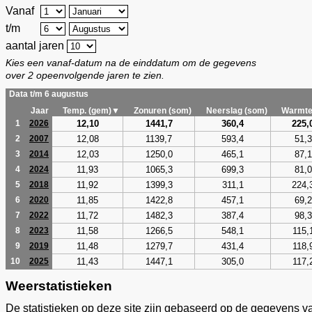
Vanaf
t/m
aantal jaren
Kies een vanaf-datum na de einddatum om de gegevens
over 2 opeenvolgende jaren te zien.
Data t/m 6 augustus
Jaar
Temp. (gem)▼
Zonuren (som)
Neerslag (som)
Warmte
12,10
1441,7
360,4
225,
1
2026
12,08
1139,7
593,4
51,3
2
2007
12,03
1250,0
465,1
87,1
3
2014
11,93
1065,3
699,3
81,0
4
2024
11,92
1399,3
311,1
224,
5
2018
11,85
1422,8
457,1
69,2
6
2020
11,72
1482,3
387,4
98,3
7
2022
11,58
1266,5
548,1
115,
8
2023
11,48
1279,7
431,4
118,
9
2019
11,43
1447,1
305,0
117,
10
2025
Weerstatistieken
De statistieken op deze site zijn gebaseerd op de gegevens v