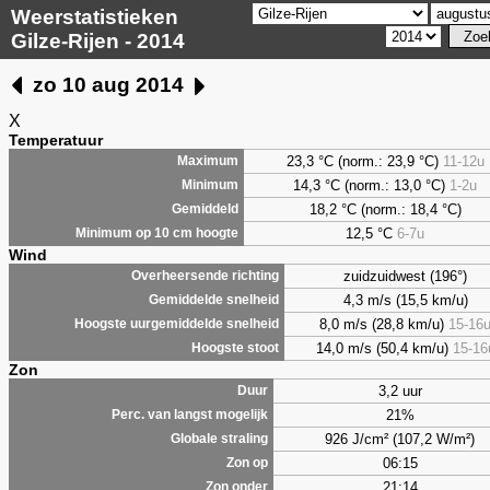
Weerstatistieken
Gilze-Rijen - 2014
zo 10 aug 2014
X
Temperatuur
23,3 °C (norm.: 23,9 °C)
11-12u
Maximum
14,3 °C (norm.: 13,0 °C)
1-2u
Minimum
18,2 °C (norm.: 18,4 °C)
Gemiddeld
12,5 °C
6-7u
Minimum op 10 cm hoogte
Wind
zuidzuidwest (196°)
Overheersende richting
4,3 m/s (15,5 km/u)
Gemiddelde snelheid
8,0 m/s (28,8 km/u)
15-16
Hoogste uurgemiddelde snelheid
14,0 m/s (50,4 km/u)
15-16
Hoogste stoot
Zon
3,2 uur
Duur
21%
Perc. van langst mogelijk
926 J/cm² (107,2 W/m²)
Globale straling
06:15
Zon op
21:14
Zon onder