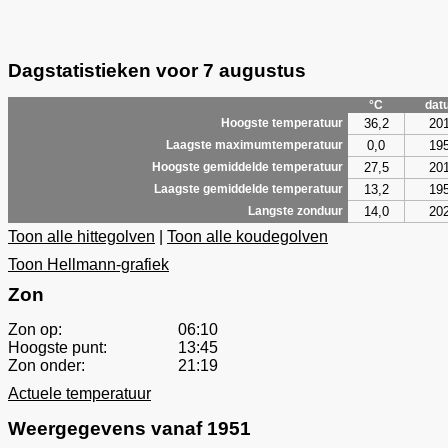
Dagstatistieken voor 7 augustus
°C
dat
36,2
20
Hoogste temperatuur
0,0
19
Laagste maximumtemperatuur
27,5
20
Hoogste gemiddelde temperatuur
13,2
19
Laagste gemiddelde temperatuur
14,0
20
Langste zonduur
Toon alle hittegolven
|
Toon alle koudegolven
Toon Hellmann-grafiek
Zon
Zon op:
06:10
Hoogste punt:
13:45
Zon onder:
21:19
Actuele temperatuur
Weergegevens vanaf 1951