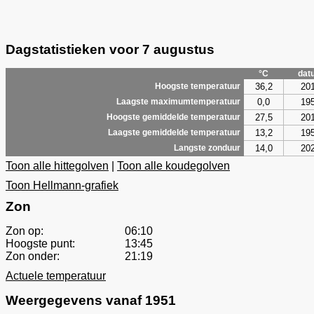
Dagstatistieken voor 7 augustus
°C
dat
36,2
20
Hoogste temperatuur
0,0
19
Laagste maximumtemperatuur
27,5
20
Hoogste gemiddelde temperatuur
13,2
19
Laagste gemiddelde temperatuur
14,0
20
Langste zonduur
Toon alle hittegolven
|
Toon alle koudegolven
Toon Hellmann-grafiek
Zon
Zon op:
06:10
Hoogste punt:
13:45
Zon onder:
21:19
Actuele temperatuur
Weergegevens vanaf 1951