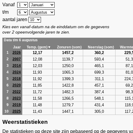
Vanaf
t/m
aantal jaren
Kies een vanaf-datum na de einddatum om de gegevens
over 2 opeenvolgende jaren te zien.
Data t/m 6 augustus
Jaar
Temp. (gem)▼
Zonuren (som)
Neerslag (som)
Warmte
12,17
1457,2
360,2
229,
1
2026
12,08
1139,7
593,4
51,3
2
2007
12,03
1250,0
465,1
87,1
3
2014
11,93
1065,3
699,3
81,0
4
2024
11,92
1399,3
311,1
224,
5
2018
11,85
1422,8
457,1
69,2
6
2020
11,72
1482,3
387,4
98,3
7
2022
11,58
1266,5
548,1
115,
8
2023
11,48
1279,7
431,4
118,
9
2019
11,43
1447,1
305,0
117,
10
2025
Weerstatistieken
De statistieken op deze site zijn gebaseerd op de gegevens v