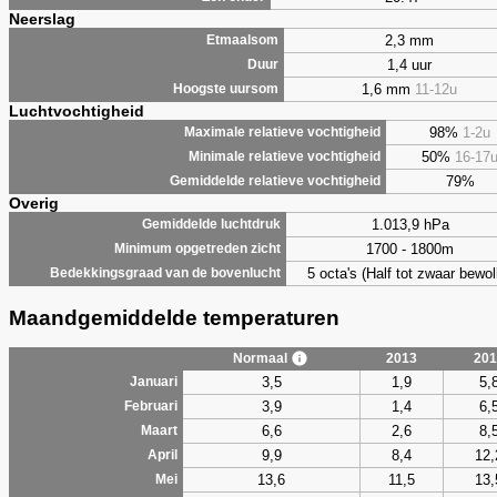
Neerslag
2,3 mm
Etmaalsom
1,4 uur
Duur
1,6 mm
11-12u
Hoogste uursom
Luchtvochtigheid
98%
1-2u
Maximale relatieve vochtigheid
50%
16-17
Minimale relatieve vochtigheid
79%
Gemiddelde relatieve vochtigheid
Overig
1.013,9 hPa
Gemiddelde luchtdruk
1700 - 1800m
Minimum opgetreden zicht
5 octa's (Half tot zwaar bewol
Bedekkingsgraad van de bovenlucht
Maandgemiddelde temperaturen
Normaal
2013
201
3,5
1,9
5,
Januari
3,9
1,4
6,
Februari
6,6
2,6
8,
Maart
9,9
8,4
12,
April
13,6
11,5
13,
Mei