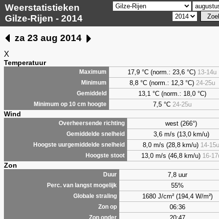
Weerstatistieken
Gilze-Rijen - 2014
za 23 aug 2014
X
Temperatuur
17,9 °C (norm.: 23,6 °C)
13-14u
Maximum
8,8
°C (norm.: 12,3 °C)
24-25u
Minimum
13,1 °C (norm.: 18,0 °C)
Gemiddeld
7,5
°C
24-25u
Minimum op 10 cm hoogte
Wind
west (266°)
Overheersende richting
3,6 m/s (13,0 km/u)
Gemiddelde snelheid
8,0 m/s (28,8 km/u)
14-15
Hoogste uurgemiddelde snelheid
13,0 m/s (46,8 km/u)
16-17
Hoogste stoot
Zon
7,8 uur
Duur
55%
Perc. van langst mogelijk
1680 J/cm² (194,4 W/m²)
Globale straling
06:36
Zon op
20:47
Zon onder