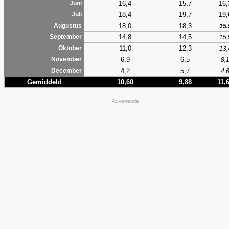
16,4
15,7
16,
Juni
18,4
19,7
19,
Juli
18,0
18,3
Augustus
15,
14,8
14,5
September
15,
11,0
12,3
Oktober
13,
6,9
6,5
November
8,
4,2
5,7
December
4,
Gemiddeld
10,60
9,88
11,
Advertentie