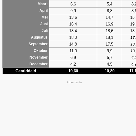
6,6
5,4
8,
Maart
9,9
8,8
8,
April
13,6
14,7
15,
Mei
16,4
16,9
19,
Juni
18,4
18,6
18,
Juli
18,0
18,1
Augustus
17,
14,8
17,5
September
13,
11,0
9,9
Oktober
13,
6,9
5,7
November
6,
4,2
4,5
December
4,
Gemiddeld
10,60
10,80
11,
Advertentie