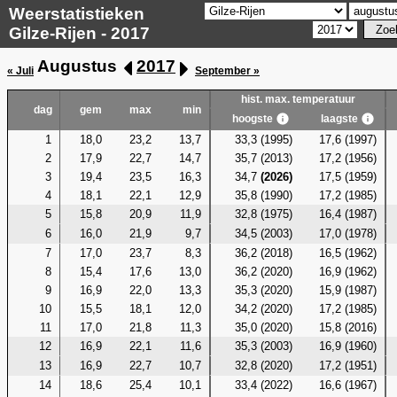
Weerstatistieken
Gilze-Rijen - 2017
Augustus
2017
« Juli
September »
hist. max. temperatuur
dag
gem
max
min
hoogste
laagste
1
18,0
23,2
13,7
33,3 (1995)
17,6 (1997)
2
17,9
22,7
14,7
35,7 (2013)
17,2 (1956)
3
19,4
23,5
16,3
34,7
(2026)
17,5 (1959)
4
18,1
22,1
12,9
35,8 (1990)
17,2 (1985)
5
15,8
20,9
11,9
32,8 (1975)
16,4 (1987)
6
16,0
21,9
9,7
34,5 (2003)
17,0 (1978)
7
17,0
23,7
8,3
36,2 (2018)
16,5 (1962)
8
15,4
17,6
13,0
36,2 (2020)
16,9 (1962)
9
16,9
22,0
13,3
35,3 (2020)
15,9 (1987)
10
15,5
18,1
12,0
34,2 (2020)
17,2 (1985)
11
17,0
21,8
11,3
35,0 (2020)
15,8 (2016)
12
16,9
22,1
11,6
35,3 (2003)
16,9 (1960)
13
16,9
22,7
10,7
32,8 (2020)
17,2 (1951)
14
18,6
25,4
10,1
33,4 (2022)
16,6 (1967)