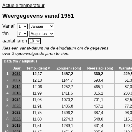
Actuele temperatuur
Weergegevens vanaf 1951
Vanaf
t/m
aantal jaren
Kies een vanaf-datum na de einddatum om de gegevens
over 2 opeenvolgende jaren te zien.
Data t/m 7 augustus
Jaar
Temp. (gem)▼
Zonuren (som)
Neerslag (som)
Warmte
12,17
1457,2
360,2
229,
1
2026
12,10
1144,7
593,4
51,3
2
2007
12,06
1252,7
465,1
87,3
3
2014
11,99
1411,6
315,1
233,
4
2018
11,96
1070,2
701,1
82,5
5
2024
11,91
1436,8
457,1
77,2
6
2020
11,75
1496,2
387,4
98,3
7
2022
11,60
1274,3
548,0
115,
8
2023
11,51
1289,1
431,4
120,
9
2019