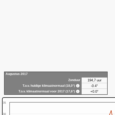
Augustus 2017
194,7 uur
Zonduur
-0.4°
T.o.v. huidige klimaatnormaal (18,0°)
+0.0°
T.o.v. klimaatnormaal voor 2017 (17,6°)
35
30