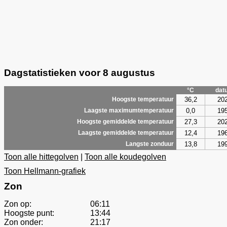
Dagstatistieken voor 8 augustus
°C
dat
36,2
20
Hoogste temperatuur
0,0
19
Laagste maximumtemperatuur
27,3
20
Hoogste gemiddelde temperatuur
12,4
19
Laagste gemiddelde temperatuur
13,8
19
Langste zonduur
Toon alle hittegolven
|
Toon alle koudegolven
Toon Hellmann-grafiek
Zon
Zon op:
06:11
Hoogste punt:
13:44
Zon onder:
21:17