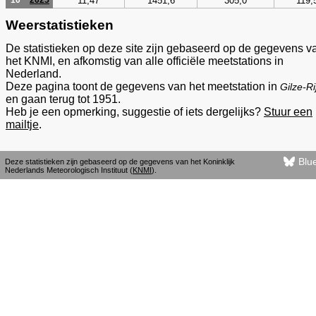
11,47
1451,6
305,0
119,
10
2025
Weerstatistieken
De statistieken op deze site zijn gebaseerd op de gegevens v
het KNMI, en afkomstig van alle officiële meetstations in
Nederland.
Deze pagina toont de gegevens van het meetstation in
Gilze-Ri
en gaan terug tot 1951.
Heb je een opmerking, suggestie of iets dergelijks?
Stuur een
mailtje
.
Blu
Deze statistieken zijn gebaseerd op de gegevens van het Koninklijk
Nederlands Meteorologisch Instituut (
KNMI
).