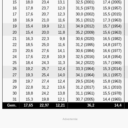
15
18,0
23,4
13,1
32,5 (2001)
17,4 (2005)
16
17,8
23,7
12,0
31,5 (1973)
15,9 (1957)
17
17,6
20,7
12,3
30,0 (2002)
15,5 (2015)
18
16,9
21,0
11,6
35,1 (2012)
17,3 (1963)
19
15,4
19,9
12,1
34,9 (2012)
15,7 (1954)
20
15,4
20,0
11,8
35,2 (2009)
15,6 (1963)
21
16,3
22,3
9,8
30,6 (2020)
16,5 (1982)
22
18,5
25,0
11,6
31,2 (1995)
14,8 (1977)
23
20,6
27,6
14,1
30,6 (1984)
16,6 (1977)
24
17,6
22,8
10,9
32,5 (2016)
14,8 (1954)
25
18,4
24,3
11,3
34,2 (2022)
15,7 (1969)
26
19,2
25,7
12,4
33,3 (1964)
15,3 (2014)
27
19,3
25,4
14,0
34,1 (1964)
16,1 (1957)
28
19,7
27,4
12,4
29,5 (2024)
15,8 (1963)
29
22,8
31,2
13,6
31,2 (2017)
16,1 (2010)
30
18,8
24,2
13,8
31,1 (1961)
15,5 (1978)
31
15,3
19,8
12,1
30,7 (2005)
14,4 (1965)
Gem.
17,65
22,97
12,21
36,2
14,4
Advertentie