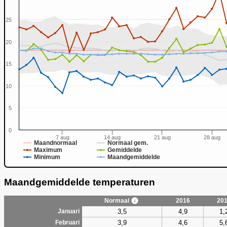
25
20
0
15
10
5
0
7 aug
14 aug
21 aug
28 aug
Maandnormaal
Normaal gem.
Maximum
Gemiddelde
Minimum
Maandgemiddelde
Maandgemiddelde temperaturen
Normaal
2016
20
3,5
4,9
1,
Januari
3,9
4,6
5,
Februari