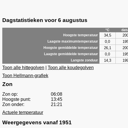
Dagstatistieken voor 6 augustus
°C
dat
34,5
20
Hoogste temperatuur
0,0
19
Laagste maximumtemperatuur
26,1
20
Hoogste gemiddelde temperatuur
0,0
19
Laagste gemiddelde temperatuur
14,3
19
Langste zonduur
Toon alle hittegolven
|
Toon alle koudegolven
Toon Hellmann-grafiek
Zon
Zon op:
06:08
Hoogste punt:
13:45
Zon onder:
21:21
Actuele temperatuur
Weergegevens vanaf 1951