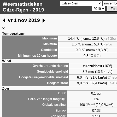
Weerstatistieken
Gilze-Rijen - 2019
vr 1 nov 2019
X
Temperatuur
14,4 °C (norm.: 12,8 °C)
24-25u
Maximum
1,6
°C (norm.: 5,3 °C)
2-3u
Minimum
9,0
°C (norm.: 9,3 °C)
Gemiddeld
0,3
°C
6-7u
Minimum op 10 cm hoogte
Wind
zuidzuidoost (169°)
Overheersende richting
3,7 m/s (13,3 km/u)
Gemiddelde snelheid
6,0 m/s (21,6 km/u)
24-25
Hoogste uurgemiddelde snelheid
9,0 m/s (32,4 km/u)
14-15
Hoogste stoot
Zon
0,1 uur
Duur
1%
Perc. van langst mogelijk
190 J/cm² (22,0 W/m²)
Globale straling
07:33
Zon op
17:11
Zon onder