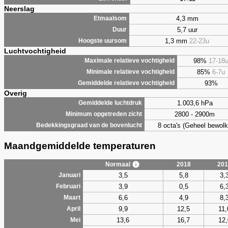
Neerslag
4,3 mm
Etmaalsom
5,7 uur
Duur
1,3 mm
22-23u
Hoogste uursom
Luchtvochtigheid
98%
17-18
Maximale relatieve vochtigheid
85%
6-7u
Minimale relatieve vochtigheid
93%
Gemiddelde relatieve vochtigheid
Overig
1.003,6 hPa
Gemiddelde luchtdruk
2800 - 2900m
Minimum opgetreden zicht
8 octa's (Geheel bewolk
Bedekkingsgraad van de bovenlucht
Maandgemiddelde temperaturen
Normaal
2018
201
3,5
5,8
3,
Januari
3,9
0,5
6,
Februari
6,6
4,9
8,
Maart
9,9
12,5
11,
April
13,6
16,7
12,
Mei