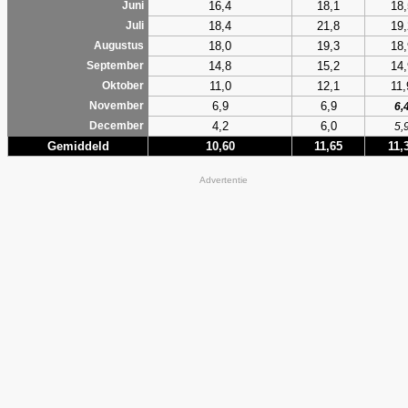
16,4
18,1
18,
Juni
18,4
21,8
19,
Juli
18,0
19,3
18,
Augustus
14,8
15,2
14,
September
11,0
12,1
11,
Oktober
6,9
6,9
November
6,
4,2
6,0
December
5,
Gemiddeld
10,60
11,65
11,
Advertentie