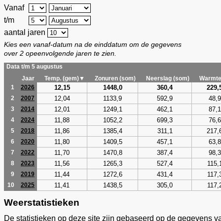
Vanaf
t/m
aantal jaren
Kies een vanaf-datum na de einddatum om de gegevens
over 2 opeenvolgende jaren te zien.
Data t/m 5 augustus
Jaar
Temp. (gem)▼
Zonuren (som)
Neerslag (som)
Warmte
12,15
1448,0
360,4
229,
1
2026
12,04
1133,9
592,9
48,9
2
2007
12,01
1249,1
462,1
87,1
3
2014
11,88
1052,2
699,3
76,6
4
2024
11,86
1385,4
311,1
217,
5
2018
11,80
1409,5
457,1
63,8
6
2020
11,70
1470,8
387,4
98,3
7
2022
11,56
1265,3
527,4
115,
8
2023
11,44
1272,6
431,4
117,
9
2019
11,41
1438,5
305,0
117,
10
2025
Weerstatistieken
De statistieken op deze site zijn gebaseerd op de gegevens v