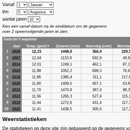
Vanaf
t/m
aantal jaren
Kies een vanaf-datum na de einddatum om de gegevens
over 2 opeenvolgende jaren te zien.
Data t/m 5 augustus
Jaar
Temp. (gem)▼
Zonuren (som)
Neerslag (som)
Warmte
12,15
1448,0
360,4
229,
1
2026
12,04
1133,9
592,9
48,9
2
2007
12,01
1249,1
462,1
87,1
3
2014
11,88
1052,2
699,3
76,6
4
2024
11,86
1385,4
311,1
217,
5
2018
11,80
1409,5
457,1
63,8
6
2020
11,70
1470,8
387,4
98,3
7
2022
11,56
1265,3
527,4
115,
8
2023
11,44
1272,6
431,4
117,
9
2019
11,41
1438,5
305,0
117,
10
2025
Weerstatistieken
De statistieken op deze site zijn gebaseerd op de gegevens v