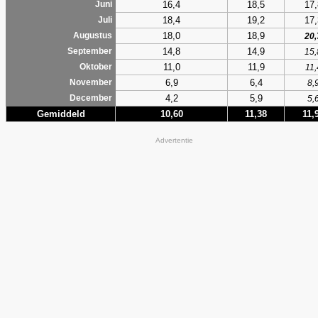
16,4
18,5
17,
Juni
18,4
19,2
17,
Juli
18,0
18,9
Augustus
20,
14,8
14,9
September
15,
11,0
11,9
Oktober
11,
6,9
6,4
November
8,
4,2
5,9
December
5,
Gemiddeld
10,60
11,38
11,
Advertentie