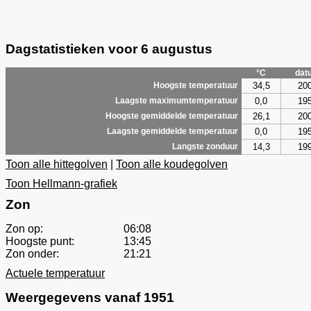
Dagstatistieken voor 6 augustus
°C
dat
34,5
20
Hoogste temperatuur
0,0
19
Laagste maximumtemperatuur
26,1
20
Hoogste gemiddelde temperatuur
0,0
19
Laagste gemiddelde temperatuur
14,3
19
Langste zonduur
Toon alle hittegolven
|
Toon alle koudegolven
Toon Hellmann-grafiek
Zon
Zon op:
06:08
Hoogste punt:
13:45
Zon onder:
21:21
Actuele temperatuur
Weergegevens vanaf 1951