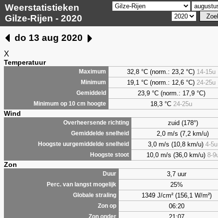
Weerstatistieken
Gilze-Rijen - 2020
do 13 aug 2020
X
Temperatuur
32,8 °C (norm.: 23,2 °C)
14-15u
Maximum
19,1 °C (norm.: 12,6 °C)
24-25u
Minimum
23,9 °C (norm.: 17,9 °C)
Gemiddeld
18,3 °C
24-25u
Minimum op 10 cm hoogte
Wind
zuid (178°)
Overheersende richting
2,0 m/s (7,2 km/u)
Gemiddelde snelheid
3,0 m/s (10,8 km/u)
4-5u
Hoogste uurgemiddelde snelheid
10,0 m/s (36,0 km/u)
8-9
Hoogste stoot
Zon
3,7 uur
Duur
25%
Perc. van langst mogelijk
1349 J/cm² (156,1 W/m²)
Globale straling
06:20
Zon op
21:07
Zon onder