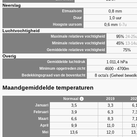
Neerslag
0,8 mm
Etmaalsom
1,0 uur
Duur
0,6 mm
6-7u
Hoogste uursom
Luchtvochtigheid
95%
24-25
Maximale relatieve vochtigheid
45%
13-14
Minimale relatieve vochtigheid
75%
Gemiddelde relatieve vochtigheid
Overig
1.011,4 hPa
Gemiddelde luchtdruk
4600 - 4700m
Minimum opgetreden zicht
8 octa's (Geheel bewolk
Bedekkingsgraad van de bovenlucht
Maandgemiddelde temperaturen
Normaal
2019
202
3,5
3,3
6,
Januari
3,9
6,3
7,
Februari
6,6
8,3
7,
Maart
9,9
11,0
11,
April
13,6
12,0
13,
Mei