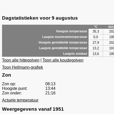
Dagstatistieken voor 9 augustus
°C
dat
35,3
20
Hoogste temperatuur
0,0
19
Laagste maximumtemperatuur
27,9
20
Hoogste gemiddelde temperatuur
13,2
19
Laagste gemiddelde temperatuur
13,6
19
Langste zonduur
Toon alle hittegolven
|
Toon alle koudegolven
Toon Hellmann-grafiek
Zon
Zon op:
06:13
Hoogste punt:
13:44
Zon onder:
21:16
Actuele temperatuur
Weergegevens vanaf 1951