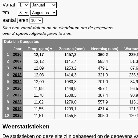
Vanaf
t/m
aantal jaren
Kies een vanaf-datum na de einddatum om de gegevens
over 2 opeenvolgende jaren te zien.
Data t/m 8 augustus
Jaar
Temp. (gem)▼
Zonuren (som)
Neerslag (som)
Warmte
12,17
1457,2
360,2
229,
1
2026
12,12
1145,7
593,4
51,3
2
2007
12,09
1253,2
479,1
87,6
3
2014
12,03
1414,3
321,0
235,
4
2018
12,00
1080,8
701,0
84,9
5
2024
11,98
1448,9
457,1
86,5
6
2020
11,78
1508,3
387,4
98,9
7
2022
11,62
1279,0
557,9
115,
8
2023
11,55
1299,1
431,4
121,
9
2019
11,51
1455,5
305,0
120,
10
2025
Weerstatistieken
De statistieken op deze site zijn gebaseerd op de gegevens v