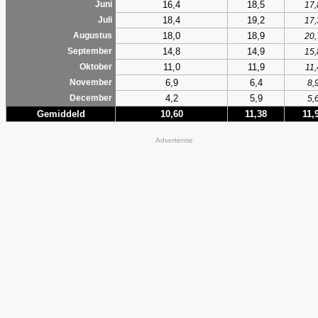
16,4
18,5
Juni
17,
18,4
19,2
Juli
17,
18,0
18,9
Augustus
20,
14,8
14,9
September
15,
11,0
11,9
Oktober
11,
6,9
6,4
November
8,
4,2
5,9
December
5,
Gemiddeld
10,60
11,38
11,
Advertentie