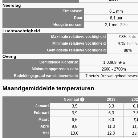
Neerslag
8,1 mm
Etmaalsom
8,1 uur
Duur
2,1 mm
2-3u
Hoogste uursom
Luchtvochtigheid
98%
3-4u
Maximale relatieve vochtigheid
70%
16-17
Minimale relatieve vochtigheid
88%
Gemiddelde relatieve vochtigheid
Overig
1.009,9 hPa
Gemiddelde luchtdruk
2600 - 2700m
Minimum opgetreden zicht
7 octa's (Vrijwel geheel bewol
Bedekkingsgraad van de bovenlucht
Maandgemiddelde temperaturen
Normaal
2019
202
3,5
3,3
6,
Januari
3,9
6,3
7,
Februari
6,6
8,3
Maart
7,
9,9
11,0
April
11,
13,6
12,0
Mei
13,