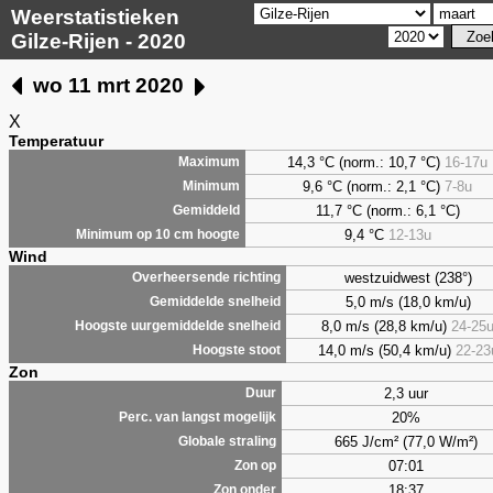
Weerstatistieken
Gilze-Rijen - 2020
wo 11 mrt 2020
X
Temperatuur
14,3 °C (norm.: 10,7 °C)
16-17u
Maximum
9,6
°C (norm.: 2,1 °C)
7-8u
Minimum
11,7 °C (norm.: 6,1 °C)
Gemiddeld
9,4
°C
12-13u
Minimum op 10 cm hoogte
Wind
westzuidwest (238°)
Overheersende richting
5,0 m/s (18,0 km/u)
Gemiddelde snelheid
8,0 m/s (28,8 km/u)
24-25
Hoogste uurgemiddelde snelheid
14,0 m/s (50,4 km/u)
22-23
Hoogste stoot
Zon
2,3 uur
Duur
20%
Perc. van langst mogelijk
665 J/cm² (77,0 W/m²)
Globale straling
07:01
Zon op
18:37
Zon onder