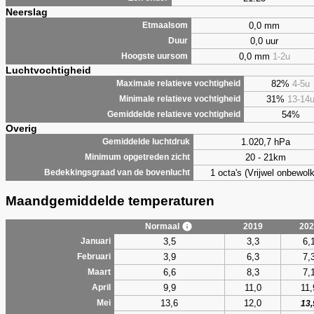
Neerslag
0,0 mm
Etmaalsom
0,0 uur
Duur
0,0 mm
1-2u
Hoogste uursom
Luchtvochtigheid
82%
4-5u
Maximale relatieve vochtigheid
31%
13-14
Minimale relatieve vochtigheid
54%
Gemiddelde relatieve vochtigheid
Overig
1.020,7 hPa
Gemiddelde luchtdruk
20 - 21km
Minimum opgetreden zicht
1 octa's (Vrijwel onbewolk
Bedekkingsgraad van de bovenlucht
Maandgemiddelde temperaturen
Normaal
2019
202
3,5
3,3
6,
Januari
3,9
6,3
7,
Februari
6,6
8,3
7,
Maart
9,9
11,0
11,
April
13,6
12,0
Mei
13,