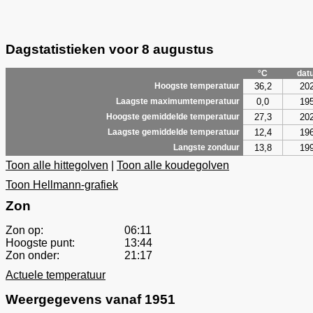
Dagstatistieken voor 8 augustus
°C
dat
36,2
20
Hoogste temperatuur
0,0
19
Laagste maximumtemperatuur
27,3
20
Hoogste gemiddelde temperatuur
12,4
19
Laagste gemiddelde temperatuur
13,8
19
Langste zonduur
Toon alle hittegolven
|
Toon alle koudegolven
Toon Hellmann-grafiek
Zon
Zon op:
06:11
Hoogste punt:
13:44
Zon onder:
21:17
Actuele temperatuur
Weergegevens vanaf 1951