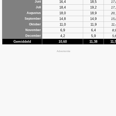
16,4
18,5
Juni
17,
18,4
19,2
Juli
17,
18,0
18,9
Augustus
20,
14,8
14,9
September
15,
11,0
11,9
Oktober
11,
6,9
6,4
November
8,
4,2
5,9
December
5,
Gemiddeld
10,60
11,38
11,
Advertentie