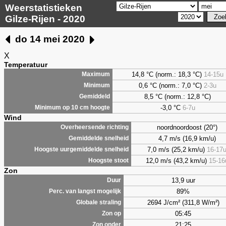
Weerstatistieken
Gilze-Rijen - 2020
do 14 mei 2020
X
Temperatuur
14,8 °C (norm.: 18,3 °C)
14-15u
Maximum
0,6
°C (norm.: 7,0 °C)
2-3u
Minimum
8,5
°C (norm.: 12,8 °C)
Gemiddeld
-3,0 °C
6-7u
Minimum op 10 cm hoogte
Wind
noordnoordoost (20°)
Overheersende richting
4,7 m/s (16,9 km/u)
Gemiddelde snelheid
7,0 m/s (25,2 km/u)
16-17
Hoogste uurgemiddelde snelheid
12,0 m/s (43,2 km/u)
15-16
Hoogste stoot
Zon
13,9 uur
Duur
89%
Perc. van langst mogelijk
2694 J/cm² (311,8 W/m²)
Globale straling
05:45
Zon op
21:25
Zon onder