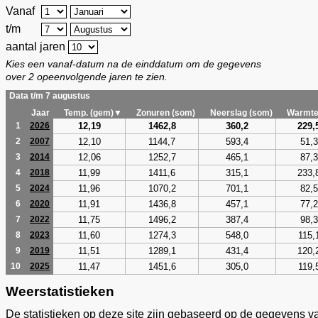
Vanaf
t/m
aantal jaren
Kies een vanaf-datum na de einddatum om de gegevens
over 2 opeenvolgende jaren te zien.
Data t/m 7 augustus
Jaar
Temp. (gem)▼
Zonuren (som)
Neerslag (som)
Warmte
12,19
1462,8
360,2
229,
1
2026
12,10
1144,7
593,4
51,3
2
2007
12,06
1252,7
465,1
87,3
3
2014
11,99
1411,6
315,1
233,
4
2018
11,96
1070,2
701,1
82,5
5
2024
11,91
1436,8
457,1
77,2
6
2020
11,75
1496,2
387,4
98,3
7
2022
11,60
1274,3
548,0
115,
8
2023
11,51
1289,1
431,4
120,
9
2019
11,47
1451,6
305,0
119,
10
2025
Weerstatistieken
De statistieken op deze site zijn gebaseerd op de gegevens v