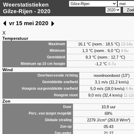
Weerstatistieken
Gilze-Rijen - 2020
vr 15 mei 2020
X
Temperatuur
16,1 °C (norm.: 18,5 °C)
13-14u
Maximum
1,3
°C (norm.: 6,0 °C)
4-5u
Minimum
9,3
°C (norm.: 12,7 °C)
Gemiddeld
-1,2 °C
6-7u
Minimum op 10 cm hoogte
Wind
noordnoordoost (13°)
Overheersende richting
3,1 m/s (11,2 km/u)
Gemiddelde snelheid
5,0 m/s (18,0 km/u)
8-9u
Hoogste uurgemiddelde snelheid
9,0 m/s (32,4 km/u)
11-12
Hoogste stoot
Zon
10,8 uur
Duur
69%
Perc. van langst mogelijk
2279 J/cm² (263,8 W/m²)
Globale straling
05:43
Zon op
21:27
Zon onder