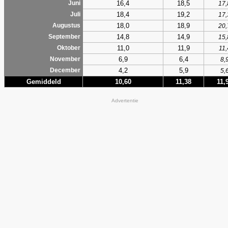
16,4
18,5
Juni
17,
18,4
19,2
Juli
17,
18,0
18,9
Augustus
20,
14,8
14,9
September
15,
11,0
11,9
Oktober
11,
6,9
6,4
November
8,
4,2
5,9
December
5,
Gemiddeld
10,60
11,38
11,
Advertentie