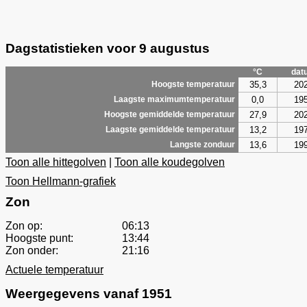
Dagstatistieken voor 9 augustus
°C
dat
35,3
20
Hoogste temperatuur
0,0
19
Laagste maximumtemperatuur
27,9
20
Hoogste gemiddelde temperatuur
13,2
19
Laagste gemiddelde temperatuur
13,6
19
Langste zonduur
Toon alle hittegolven
|
Toon alle koudegolven
Toon Hellmann-grafiek
Zon
Zon op:
06:13
Hoogste punt:
13:44
Zon onder:
21:16
Actuele temperatuur
Weergegevens vanaf 1951