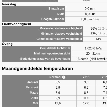
Neerslag
0,0 mm
Etmaalsom
0,0 uur
Duur
0,0 mm
1-2u
Hoogste uursom
Luchtvochtigheid
86%
23-24
Maximale relatieve vochtigheid
37%
13-14
Minimale relatieve vochtigheid
61%
Gemiddelde relatieve vochtigheid
Overig
1.023,0 hPa
Gemiddelde luchtdruk
20 - 21km
Minimum opgetreden zicht
3 octa's (Half bewolkt
Bedekkingsgraad van de bovenlucht
Maandgemiddelde temperaturen
Normaal
2019
202
3,5
3,3
6,
Januari
3,9
6,3
7,
Februari
6,6
8,3
7,
Maart
9,9
11,0
11,
April
13,6
12,0
Mei
13,