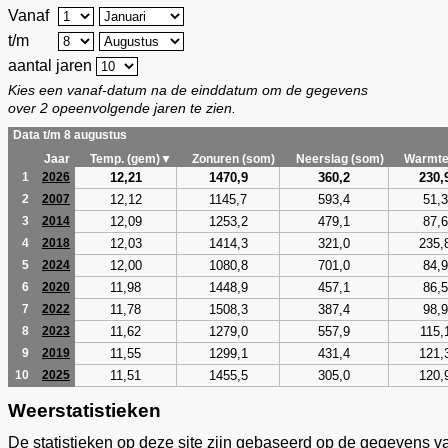
Vanaf
t/m
aantal jaren
Kies een vanaf-datum na de einddatum om de gegevens
over 2 opeenvolgende jaren te zien.
Data t/m 8 augustus
Jaar
Temp. (gem)▼
Zonuren (som)
Neerslag (som)
Warmte
12,21
1470,9
360,2
230,
1
2026
12,12
1145,7
593,4
51,3
2
2007
12,09
1253,2
479,1
87,6
3
2014
12,03
1414,3
321,0
235,
4
2018
12,00
1080,8
701,0
84,9
5
2024
11,98
1448,9
457,1
86,5
6
2020
11,78
1508,3
387,4
98,9
7
2022
11,62
1279,0
557,9
115,
8
2023
11,55
1299,1
431,4
121,
9
2019
11,51
1455,5
305,0
120,
10
2025
Weerstatistieken
De statistieken op deze site zijn gebaseerd op de gegevens v