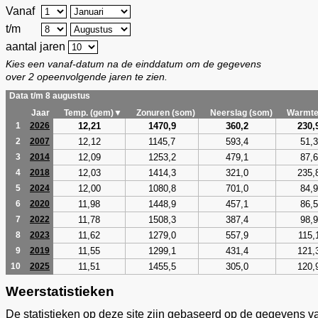
Vanaf
t/m
aantal jaren
Kies een vanaf-datum na de einddatum om de gegevens
over 2 opeenvolgende jaren te zien.
Data t/m 8 augustus
Jaar
Temp. (gem)▼
Zonuren (som)
Neerslag (som)
Warmte
12,21
1470,9
360,2
230,
1
2026
12,12
1145,7
593,4
51,3
2
2007
12,09
1253,2
479,1
87,6
3
2014
12,03
1414,3
321,0
235,
4
2018
12,00
1080,8
701,0
84,9
5
2024
11,98
1448,9
457,1
86,5
6
2020
11,78
1508,3
387,4
98,9
7
2022
11,62
1279,0
557,9
115,
8
2023
11,55
1299,1
431,4
121,
9
2019
11,51
1455,5
305,0
120,
10
2025
Weerstatistieken
De statistieken op deze site zijn gebaseerd op de gegevens v