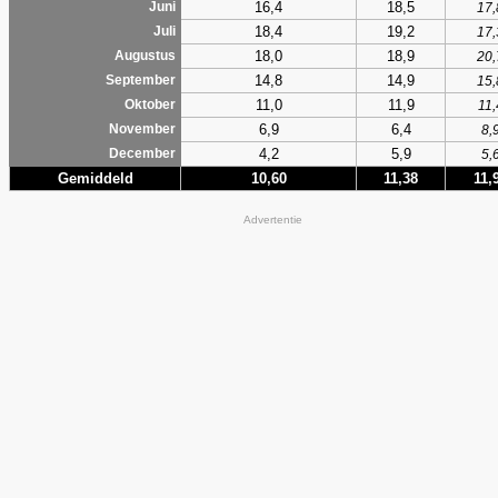
16,4
18,5
Juni
17,
18,4
19,2
Juli
17,
18,0
18,9
Augustus
20,
14,8
14,9
September
15,
11,0
11,9
Oktober
11,
6,9
6,4
November
8,
4,2
5,9
December
5,
Gemiddeld
10,60
11,38
11,
Advertentie