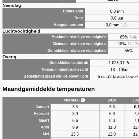
Neerslag
0,0 mm
Etmaalsom
0,0 uur
Duur
0,0 mm
1-2u
Hoogste uursom
Luchtvochtigheid
85%
3-4u
Maximale relatieve vochtigheid
18%
16-17
Minimale relatieve vochtigheid
55%
Gemiddelde relatieve vochtigheid
Overig
1.023,0 hPa
Gemiddelde luchtdruk
18 - 19km
Minimum opgetreden zicht
6 octa's (Zwaar bewolk
Bedekkingsgraad van de bovenlucht
Maandgemiddelde temperaturen
Normaal
2019
202
3,5
3,3
6,
Januari
3,9
6,3
7,
Februari
6,6
8,3
7,
Maart
9,9
11,0
11,
April
13,6
12,0
Mei
13,