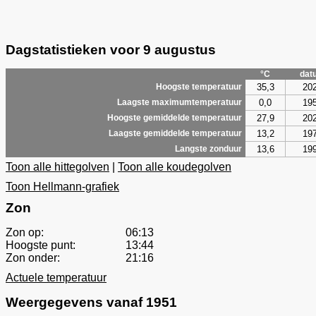
Dagstatistieken voor 9 augustus
°C
dat
35,3
20
Hoogste temperatuur
0,0
19
Laagste maximumtemperatuur
27,9
20
Hoogste gemiddelde temperatuur
13,2
19
Laagste gemiddelde temperatuur
13,6
19
Langste zonduur
Toon alle hittegolven
|
Toon alle koudegolven
Toon Hellmann-grafiek
Zon
Zon op:
06:13
Hoogste punt:
13:44
Zon onder:
21:16
Actuele temperatuur
Weergegevens vanaf 1951