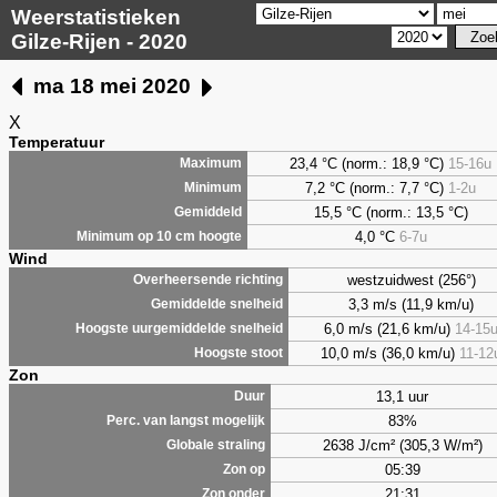
Weerstatistieken
Gilze-Rijen - 2020
ma 18 mei 2020
X
Temperatuur
23,4 °C (norm.: 18,9 °C)
15-16u
Maximum
7,2
°C (norm.: 7,7 °C)
1-2u
Minimum
15,5 °C (norm.: 13,5 °C)
Gemiddeld
4,0
°C
6-7u
Minimum op 10 cm hoogte
Wind
westzuidwest (256°)
Overheersende richting
3,3 m/s (11,9 km/u)
Gemiddelde snelheid
6,0 m/s (21,6 km/u)
14-15
Hoogste uurgemiddelde snelheid
10,0 m/s (36,0 km/u)
11-12
Hoogste stoot
Zon
13,1 uur
Duur
83%
Perc. van langst mogelijk
2638 J/cm² (305,3 W/m²)
Globale straling
05:39
Zon op
21:31
Zon onder