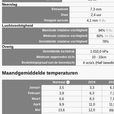
Neerslag
7,3 mm
Etmaalsom
2,4 uur
Duur
4,1 mm
8-9u
Hoogste uursom
Luchtvochtigheid
94%
8-9u
Maximale relatieve vochtigheid
60%
14-15
Minimale relatieve vochtigheid
78%
Gemiddelde relatieve vochtigheid
Overig
1.010,0 hPa
Gemiddelde luchtdruk
10 - 11km
Minimum opgetreden zicht
4 octa's (Half bewolkt
Bedekkingsgraad van de bovenlucht
Maandgemiddelde temperaturen
Normaal
2019
202
3,5
3,3
6,
Januari
3,9
6,3
7,
Februari
6,6
8,3
7,
Maart
9,9
11,0
11,
April
13,6
12,0
Mei
13,