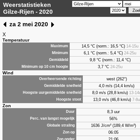
Weerstatistieken
Gilze-Rijen - 2020
za 2 mei 2020
X
Temperatuur
14,5 °C (norm.: 16,5 °C)
14-15u
Maximum
6,1
°C (norm.: 5,4 °C)
24-25u
Minimum
9,8
°C (norm.: 11,4 °C)
Gemiddeld
3,7
°C
24-25u
Minimum op 10 cm hoogte
Wind
west (262°)
Overheersende richting
4,0 m/s (14,4 km/u)
Gemiddelde snelheid
8,0 m/s (28,8 km/u)
13-14
Hoogste uurgemiddelde snelheid
13,0 m/s (46,8 km/u)
7-8u
Hoogste stoot
Zon
8,3 uur
Duur
56%
Perc. van langst mogelijk
1636 J/cm² (189,4 W/m²)
Globale straling
06:05
Zon op
21:06
Zon onder