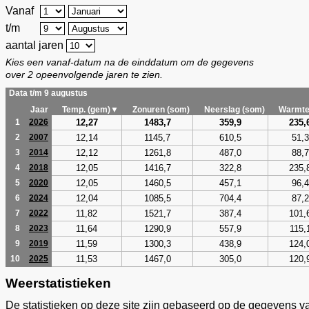
Vanaf
t/m
aantal jaren
Kies een vanaf-datum na de einddatum om de gegevens
over 2 opeenvolgende jaren te zien.
Data t/m 9 augustus
Jaar
Temp. (gem)▼
Zonuren (som)
Neerslag (som)
Warmte
12,27
1483,7
359,9
235,
1
2026
12,14
1145,7
610,5
51,3
2
2007
12,12
1261,8
487,0
88,7
3
2014
12,05
1416,7
322,8
235,
4
2018
12,05
1460,5
457,1
96,4
5
2020
12,04
1085,5
704,4
87,2
6
2024
11,82
1521,7
387,4
101,
7
2022
11,64
1290,9
557,9
115,
8
2023
11,59
1300,3
438,9
124,
9
2019
11,53
1467,0
305,0
120,
10
2025
Weerstatistieken
De statistieken op deze site zijn gebaseerd op de gegevens v