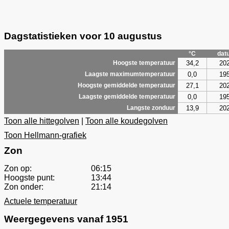
Dagstatistieken voor 10 augustus
°C
dat
34,2
20
Hoogste temperatuur
0,0
19
Laagste maximumtemperatuur
27,1
20
Hoogste gemiddelde temperatuur
0,0
19
Laagste gemiddelde temperatuur
13,9
20
Langste zonduur
Toon alle hittegolven
|
Toon alle koudegolven
Toon Hellmann-grafiek
Zon
Zon op:
06:15
Hoogste punt:
13:44
Zon onder:
21:14
Actuele temperatuur
Weergegevens vanaf 1951