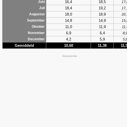
16,4
18,5
Juni
17,
18,4
19,2
Juli
17,
18,0
18,9
Augustus
20,
14,8
14,9
September
15,
11,0
11,9
Oktober
11,
6,9
6,4
November
8,
4,2
5,9
December
5,
Gemiddeld
10,60
11,38
11,
Advertentie