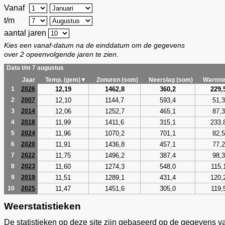
Vanaf
t/m
aantal jaren
Kies een vanaf-datum na de einddatum om de gegevens
over 2 opeenvolgende jaren te zien.
Data t/m 7 augustus
Jaar
Temp. (gem)▼
Zonuren (som)
Neerslag (som)
Warmte
12,19
1462,8
360,2
229,
1
2026
12,10
1144,7
593,4
51,3
2
2007
12,06
1252,7
465,1
87,3
3
2014
11,99
1411,6
315,1
233,
4
2018
11,96
1070,2
701,1
82,5
5
2024
11,91
1436,8
457,1
77,2
6
2020
11,75
1496,2
387,4
98,3
7
2022
11,60
1274,3
548,0
115,
8
2023
11,51
1289,1
431,4
120,
9
2019
11,47
1451,6
305,0
119,
10
2025
Weerstatistieken
De statistieken op deze site zijn gebaseerd op de gegevens v