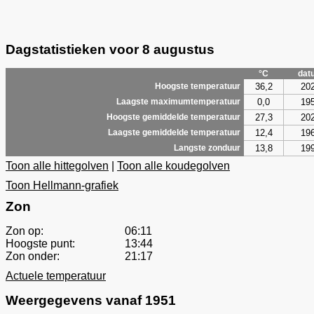
Dagstatistieken voor 8 augustus
°C
dat
36,2
20
Hoogste temperatuur
0,0
19
Laagste maximumtemperatuur
27,3
20
Hoogste gemiddelde temperatuur
12,4
19
Laagste gemiddelde temperatuur
13,8
19
Langste zonduur
Toon alle hittegolven
|
Toon alle koudegolven
Toon Hellmann-grafiek
Zon
Zon op:
06:11
Hoogste punt:
13:44
Zon onder:
21:17
Actuele temperatuur
Weergegevens vanaf 1951