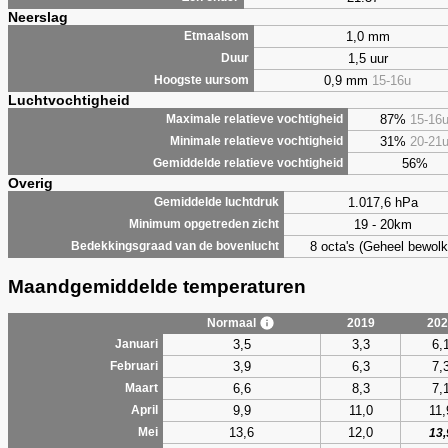
Neerslag
1,0 mm
Etmaalsom
1,5 uur
Duur
0,9 mm
15-16u
Hoogste uursom
Luchtvochtigheid
87%
15-16
Maximale relatieve vochtigheid
31%
20-21
Minimale relatieve vochtigheid
56%
Gemiddelde relatieve vochtigheid
Overig
1.017,6 hPa
Gemiddelde luchtdruk
19 - 20km
Minimum opgetreden zicht
8 octa's (Geheel bewolk
Bedekkingsgraad van de bovenlucht
Maandgemiddelde temperaturen
Normaal
2019
202
3,5
3,3
6,
Januari
3,9
6,3
7,
Februari
6,6
8,3
7,
Maart
9,9
11,0
11,
April
13,6
12,0
Mei
13,