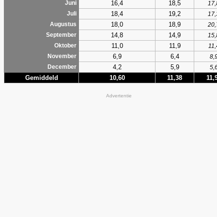
16,4
18,5
Juni
17,
18,4
19,2
Juli
17,
18,0
18,9
Augustus
20,
14,8
14,9
September
15,
11,0
11,9
Oktober
11,
6,9
6,4
November
8,
4,2
5,9
December
5,
Gemiddeld
10,60
11,38
11,
Advertentie