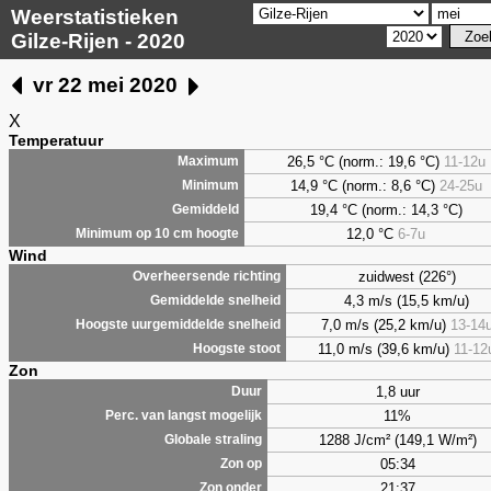
Weerstatistieken
Gilze-Rijen - 2020
vr 22 mei 2020
X
Temperatuur
26,5 °C (norm.: 19,6 °C)
11-12u
Maximum
14,9 °C (norm.: 8,6 °C)
24-25u
Minimum
19,4 °C (norm.: 14,3 °C)
Gemiddeld
12,0 °C
6-7u
Minimum op 10 cm hoogte
Wind
zuidwest (226°)
Overheersende richting
4,3 m/s (15,5 km/u)
Gemiddelde snelheid
7,0 m/s (25,2 km/u)
13-14
Hoogste uurgemiddelde snelheid
11,0 m/s (39,6 km/u)
11-12
Hoogste stoot
Zon
1,8 uur
Duur
11%
Perc. van langst mogelijk
1288 J/cm² (149,1 W/m²)
Globale straling
05:34
Zon op
21:37
Zon onder