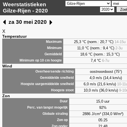
Weerstatistieken
Gilze-Rijen - 2020
za 30 mei 2020
X
Temperatuur
25,3 °C (norm.: 20,7 °C)
14-15u
Maximum
11,0 °C (norm.: 9,4 °C)
2-3u
Minimum
18,6 °C (norm.: 15,3 °C)
Gemiddeld
7,4
°C
6-7u
Minimum op 10 cm hoogte
Wind
oostnoordoost (75°)
Overheersende richting
4,0 m/s (14,4 km/u)
Gemiddelde snelheid
6,0 m/s (21,6 km/u)
10-11
Hoogste uurgemiddelde snelheid
10,0 m/s (36,0 km/u)
9-10
Hoogste stoot
Zon
15,0 uur
Duur
92%
Perc. van langst mogelijk
2886 J/cm² (334,0 W/m²)
Globale straling
05:25
Zon op
21:48
Zon onder