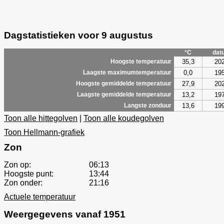
Dagstatistieken voor 9 augustus
°C
dat
35,3
20
Hoogste temperatuur
0,0
19
Laagste maximumtemperatuur
27,9
20
Hoogste gemiddelde temperatuur
13,2
19
Laagste gemiddelde temperatuur
13,6
19
Langste zonduur
Toon alle hittegolven
|
Toon alle koudegolven
Toon Hellmann-grafiek
Zon
Zon op:
06:13
Hoogste punt:
13:44
Zon onder:
21:16
Actuele temperatuur
Weergegevens vanaf 1951