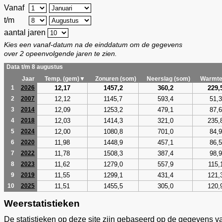
Vanaf
t/m
aantal jaren
Kies een vanaf-datum na de einddatum om de gegevens
over 2 opeenvolgende jaren te zien.
Data t/m 8 augustus
Jaar
Temp. (gem)▼
Zonuren (som)
Neerslag (som)
Warmte
12,17
1457,2
360,2
229,
1
2026
12,12
1145,7
593,4
51,3
2
2007
12,09
1253,2
479,1
87,6
3
2014
12,03
1414,3
321,0
235,
4
2018
12,00
1080,8
701,0
84,9
5
2024
11,98
1448,9
457,1
86,5
6
2020
11,78
1508,3
387,4
98,9
7
2022
11,62
1279,0
557,9
115,
8
2023
11,55
1299,1
431,4
121,
9
2019
11,51
1455,5
305,0
120,
10
2025
Weerstatistieken
De statistieken op deze site zijn gebaseerd op de gegevens v