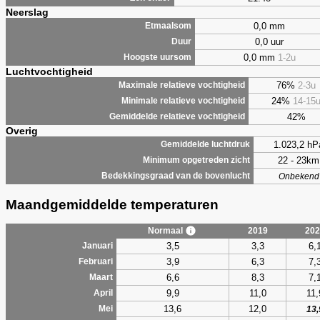
Neerslag
0,0 mm
Etmaalsom
0,0 uur
Duur
0,0 mm
1-2u
Hoogste uursom
Luchtvochtigheid
76%
2-3u
Maximale relatieve vochtigheid
24%
14-15
Minimale relatieve vochtigheid
42%
Gemiddelde relatieve vochtigheid
Overig
1.023,2 hP
Gemiddelde luchtdruk
22 - 23km
Minimum opgetreden zicht
Bedekkingsgraad van de bovenlucht
Onbekend
Maandgemiddelde temperaturen
Normaal
2019
202
3,5
3,3
6,
Januari
3,9
6,3
7,
Februari
6,6
8,3
7,
Maart
9,9
11,0
11,
April
13,6
12,0
Mei
13,