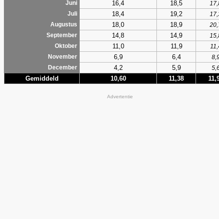
16,4
18,5
Juni
17,
18,4
19,2
Juli
17,
18,0
18,9
Augustus
20,
14,8
14,9
September
15,
11,0
11,9
Oktober
11,
6,9
6,4
November
8,
4,2
5,9
December
5,
Gemiddeld
10,60
11,38
11,
Advertentie