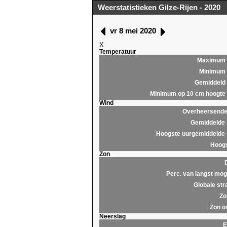
Weerstatistieken Gilze-Rijen - 2020
vr 8 mei 2020
X
Temperatuur
Maximum
Minimum
Gemiddeld
Minimum op 10 cm hoogte
Wind
Overheersende 
Gemiddelde 
Hoogste uurgemiddelde 
Hoogs
Zon
Perc. van langst moge
Globale str
Zo
Zon o
Neerslag
E