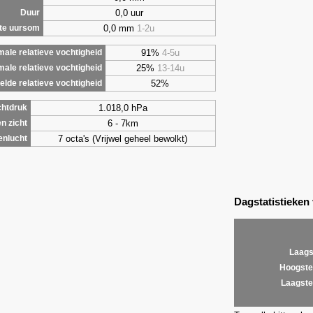
0,0 uur
Duur
0,0 mm
1-2u
te uursom
91%
4-5u
ale relatieve vochtigheid
25%
13-14u
male relatieve vochtigheid
52%
lde relatieve vochtigheid
1.018,0 hPa
chtdruk
6 - 7km
n zicht
7 octa's (Vrijwel geheel bewolkt)
enlucht
Dagstatistieken
Laags
Hoogste
Laagste