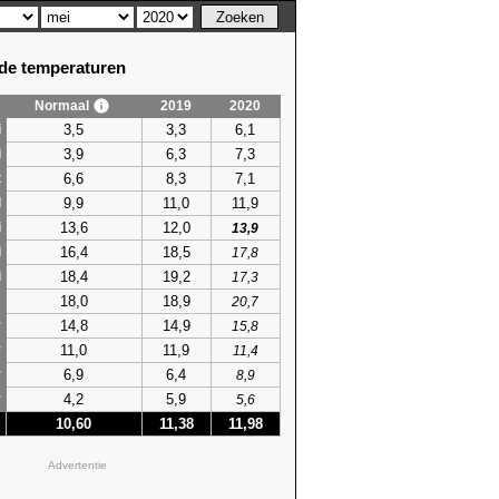
e temperaturen
Normaal
2019
2020
3,5
3,3
6,1
i
3,9
6,3
7,3
i
6,6
8,3
7,1
t
9,9
11,0
11,9
l
13,6
12,0
i
13,9
16,4
18,5
i
17,8
18,4
19,2
i
17,3
18,0
18,9
s
20,7
14,8
14,9
r
15,8
11,0
11,9
r
11,4
6,9
6,4
r
8,9
4,2
5,9
r
5,6
10,60
11,38
11,98
Advertentie