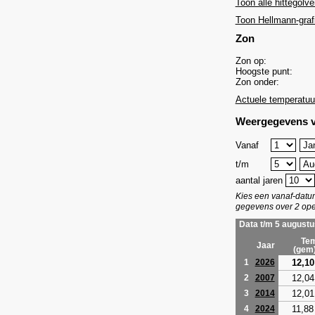
Toon alle hittegolve
Toon Hellmann-graf
Zon
Zon op:
Hoogste punt:
Zon onder:
Actuele temperatuu
Weergegevens v
Vanaf
t/m
aantal jaren
Kies een vanaf-dat
gegevens over 2 ope
Data t/m 5 augustu
Tem
Jaar
(gem
12,10
1
2026
12,04
2
2007
12,01
3
2014
11,88
4
2024