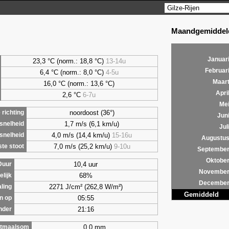
Maandgemiddeld
Januar
23,3 °C (norm.: 18,8 °C)
13-14u
Februar
6,4
°C (norm.: 8,0 °C)
4-5u
Maar
16,0 °C (norm.: 13,6 °C)
Apri
2,6
°C
6-7u
Me
noordoost (36°)
richting
Jun
1,7 m/s (6,1 km/u)
snelheid
Jul
4,0 m/s (14,4 km/u)
15-16u
snelheid
Augustu
7,0 m/s (25,2 km/u)
9-10u
te stoot
Septembe
Oktobe
10,4 uur
Duur
Novembe
68%
lijk
Decembe
2271 J/cm² (262,8 W/m²)
aling
Gemiddeld
05:55
n op
21:16
nder
0,0 mm
tmaalsom