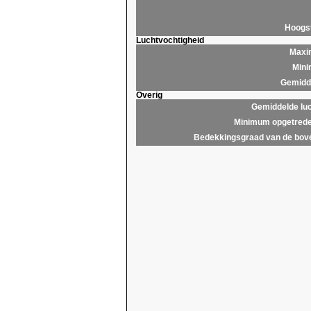
Hoogs
Luchtvochtigheid
Maxim
Mini
Gemidde
Overig
Gemiddelde lu
Minimum opgetrede
Bedekkingsgraad van de bov