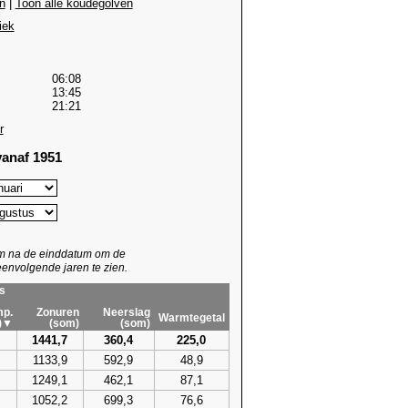
n
|
Toon alle koudegolven
iek
06:08
13:45
21:21
r
anaf 1951
um na de einddatum om de
envolgende jaren te zien.
s
p.
Zonuren
Neerslag
Warmtegetal
)▼
(som)
(som)
1441,7
360,4
225,0
1133,9
592,9
48,9
1249,1
462,1
87,1
1052,2
699,3
76,6