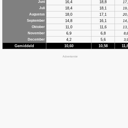
16,4
18,8
Juni
17,
18,4
18,1
Juli
19,
18,0
17,1
Augustus
20,
14,8
16,1
September
14,
11,0
11,6
Oktober
13,
6,9
6,8
November
8,
4,2
5,6
December
3,
Gemiddeld
10,60
10,58
11,
Advertentie