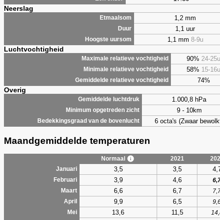
Neerslag
1,2 mm
Etmaalsom
1,1 uur
Duur
1,1 mm
8-9u
Hoogste uursom
Luchtvochtigheid
90%
24-25
Maximale relatieve vochtigheid
58%
15-16
Minimale relatieve vochtigheid
74%
Gemiddelde relatieve vochtigheid
Overig
1.000,8 hPa
Gemiddelde luchtdruk
9 - 10km
Minimum opgetreden zicht
6 octa's (Zwaar bewolk
Bedekkingsgraad van de bovenlucht
Maandgemiddelde temperaturen
Normaal
2021
20
3,5
3,5
4,
Januari
3,9
4,6
Februari
6,
6,6
6,7
Maart
7,
9,9
6,5
April
9,
13,6
11,5
Mei
14,