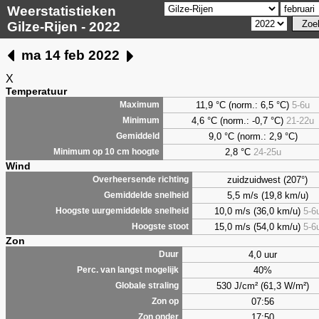
Weerstatistieken
Gilze-Rijen - 2022
ma 14 feb 2022
X
Temperatuur
11,9 °C (norm.: 6,5 °C)
5-6u
Maximum
4,6
°C (norm.: -0,7 °C)
21-22u
Minimum
9,0
°C (norm.: 2,9 °C)
Gemiddeld
2,8
°C
24-25u
Minimum op 10 cm hoogte
Wind
zuidzuidwest (207°)
Overheersende richting
5,5 m/s (19,8 km/u)
Gemiddelde snelheid
10,0 m/s (36,0 km/u)
5-6
Hoogste uurgemiddelde snelheid
15,0 m/s (54,0 km/u)
5-6
Hoogste stoot
Zon
4,0 uur
Duur
40%
Perc. van langst mogelijk
530 J/cm² (61,3 W/m²)
Globale straling
07:56
Zon op
17:50
Zon onder