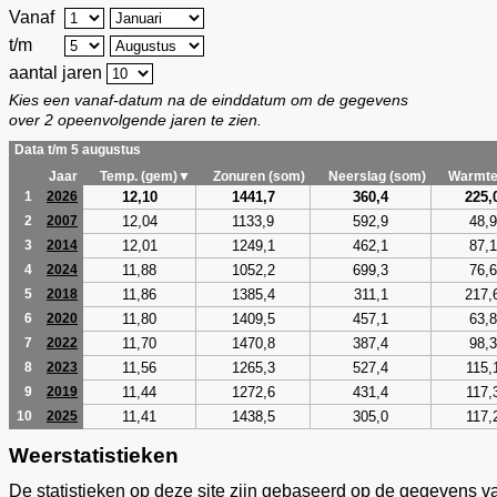
Vanaf
t/m
aantal jaren
Kies een vanaf-datum na de einddatum om de gegevens
over 2 opeenvolgende jaren te zien.
Data t/m 5 augustus
Jaar
Temp. (gem)▼
Zonuren (som)
Neerslag (som)
Warmte
12,10
1441,7
360,4
225,
1
2026
12,04
1133,9
592,9
48,9
2
2007
12,01
1249,1
462,1
87,1
3
2014
11,88
1052,2
699,3
76,6
4
2024
11,86
1385,4
311,1
217,
5
2018
11,80
1409,5
457,1
63,8
6
2020
11,70
1470,8
387,4
98,3
7
2022
11,56
1265,3
527,4
115,
8
2023
11,44
1272,6
431,4
117,
9
2019
11,41
1438,5
305,0
117,
10
2025
Weerstatistieken
De statistieken op deze site zijn gebaseerd op de gegevens v