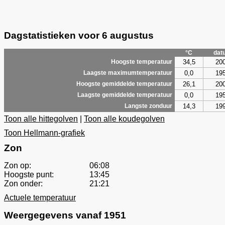
Dagstatistieken voor 6 augustus
°C
dat
34,5
20
Hoogste temperatuur
0,0
19
Laagste maximumtemperatuur
26,1
20
Hoogste gemiddelde temperatuur
0,0
19
Laagste gemiddelde temperatuur
14,3
19
Langste zonduur
Toon alle hittegolven
|
Toon alle koudegolven
Toon Hellmann-grafiek
Zon
Zon op:
06:08
Hoogste punt:
13:45
Zon onder:
21:21
Actuele temperatuur
Weergegevens vanaf 1951