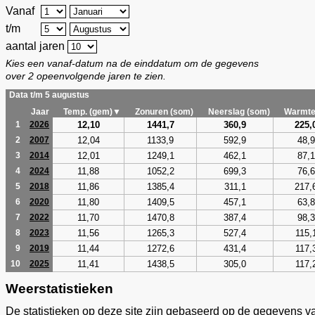
Vanaf
t/m
aantal jaren
Kies een vanaf-datum na de einddatum om de gegevens
over 2 opeenvolgende jaren te zien.
Data t/m 5 augustus
Jaar
Temp. (gem)▼
Zonuren (som)
Neerslag (som)
Warmte
12,10
1441,7
360,9
225,
1
2026
12,04
1133,9
592,9
48,9
2
2007
12,01
1249,1
462,1
87,1
3
2014
11,88
1052,2
699,3
76,6
4
2024
11,86
1385,4
311,1
217,
5
2018
11,80
1409,5
457,1
63,8
6
2020
11,70
1470,8
387,4
98,3
7
2022
11,56
1265,3
527,4
115,
8
2023
11,44
1272,6
431,4
117,
9
2019
11,41
1438,5
305,0
117,
10
2025
Weerstatistieken
De statistieken op deze site zijn gebaseerd op de gegevens v