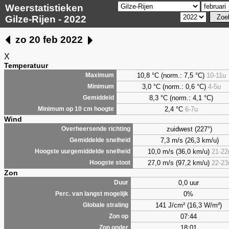
Weerstatistieken
Gilze-Rijen - 2022
zo 20 feb 2022
X
Temperatuur
10,8 °C (norm.: 7,5 °C)
10-11u
Maximum
3,0
°C (norm.: 0,6 °C)
4-5u
Minimum
8,3
°C (norm.: 4,1 °C)
Gemiddeld
2,4
°C
6-7u
Minimum op 10 cm hoogte
Wind
zuidwest (227°)
Overheersende richting
7,3 m/s (26,3 km/u)
Gemiddelde snelheid
10,0 m/s (36,0 km/u)
21-22
Hoogste uurgemiddelde snelheid
27,0 m/s (97,2 km/u)
22-23
Hoogste stoot
Zon
0,0 uur
Duur
0%
Perc. van langst mogelijk
141 J/cm² (16,3 W/m²)
Globale straling
07:44
Zon op
18:01
Zon onder