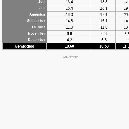
16,4
18,8
Juni
17,
18,4
18,1
Juli
19,
18,0
17,1
Augustus
20,
14,8
16,1
September
14,
11,0
11,6
Oktober
13,
6,9
6,8
November
8,
4,2
5,6
December
3,
Gemiddeld
10,60
10,58
11,
Advertentie