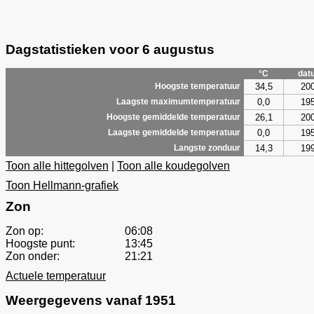
Dagstatistieken voor 6 augustus
°C
dat
34,5
20
Hoogste temperatuur
0,0
19
Laagste maximumtemperatuur
26,1
20
Hoogste gemiddelde temperatuur
0,0
19
Laagste gemiddelde temperatuur
14,3
19
Langste zonduur
Toon alle hittegolven
|
Toon alle koudegolven
Toon Hellmann-grafiek
Zon
Zon op:
06:08
Hoogste punt:
13:45
Zon onder:
21:21
Actuele temperatuur
Weergegevens vanaf 1951