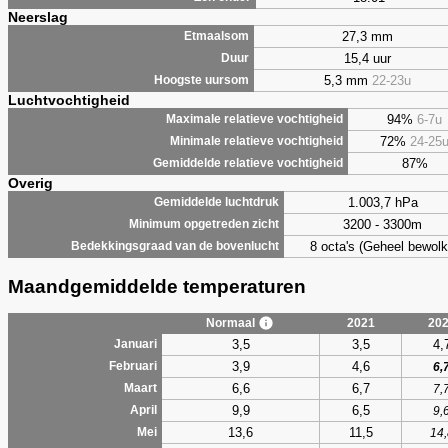
Neerslag
27,3 mm
Etmaalsom
15,4 uur
Duur
5,3 mm
22-23u
Hoogste uursom
Luchtvochtigheid
94%
6-7u
Maximale relatieve vochtigheid
72%
24-25
Minimale relatieve vochtigheid
87%
Gemiddelde relatieve vochtigheid
Overig
1.003,7 hPa
Gemiddelde luchtdruk
3200 - 3300m
Minimum opgetreden zicht
8 octa's (Geheel bewolk
Bedekkingsgraad van de bovenlucht
Maandgemiddelde temperaturen
Normaal
2021
20
3,5
3,5
4,
Januari
3,9
4,6
Februari
6,
6,6
6,7
Maart
7,
9,9
6,5
April
9,
13,6
11,5
Mei
14,