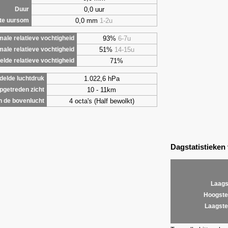
0,0 uur
Duur
0,0 mm
1-2u
te uursom
93%
6-7u
ale relatieve vochtigheid
51%
14-15u
male relatieve vochtigheid
71%
lde relatieve vochtigheid
1.022,6 hPa
elde luchtdruk
10 - 11km
getreden zicht
4 octa's (Half bewolkt)
 de bovenlucht
Dagstatistieken
Laags
Hoogste
Laagste