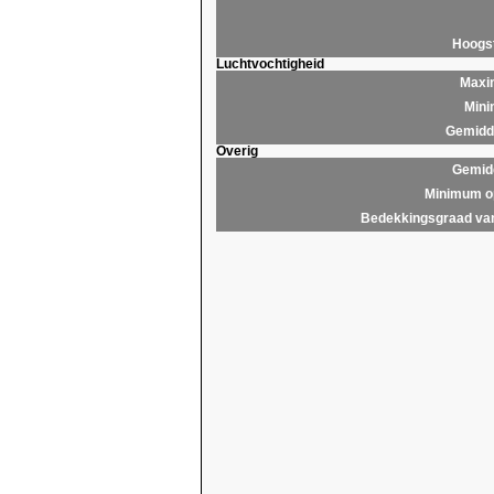
Hoogs
Luchtvochtigheid
Maxim
Mini
Gemidde
Overig
Gemidd
Minimum op
Bedekkingsgraad van