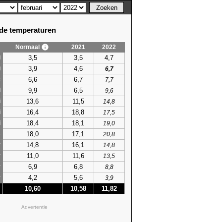
e temperaturen
Normaal
2021
2022
3,5
3,5
4,7
i
3,9
4,6
i
6,7
6,6
6,7
t
7,7
9,9
6,5
l
9,6
13,6
11,5
i
14,8
16,4
18,8
i
17,5
18,4
18,1
i
19,0
18,0
17,1
s
20,8
14,8
16,1
r
14,8
11,0
11,6
r
13,5
6,9
6,8
r
8,8
4,2
5,6
r
3,9
10,60
10,58
11,82
Advertentie