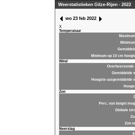
Weerstatistieken Gilze-Rijen - 2022
wo 23 feb 2022
X
Temperatuur
Maximu
Minimu
Gemiddel
Minimum op 10 cm hoogt
Wind
Overheersende r
Gemiddelde s
Hoogste uurgemiddelde s
Hoogst
Zon
Perc. van langst moge
Globale str
Zo
Zon o
Neerslag
E