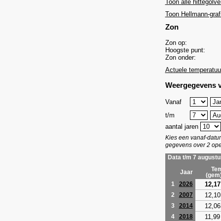
Toon alle hittegolve
Toon Hellmann-graf
Zon
Zon op:
Hoogste punt:
Zon onder:
Actuele temperatuu
Weergegevens v
Vanaf
t/m
aantal jaren
Kies een vanaf-dat
gegevens over 2 ope
Data t/m 7 augustu
Tem
Jaar
(gem
12,17
1
2026
12,10
2
2007
12,06
3
2014
11,99
4
2018