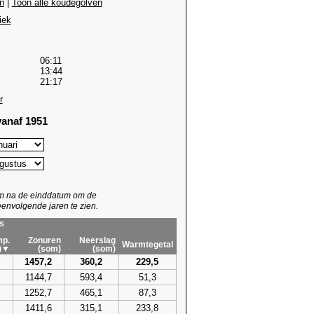
n
|
Toon alle koudegolven
iek
06:11
13:44
21:17
r
anaf 1951
um na de einddatum om de
envolgende jaren te zien.
s
p.
Zonuren
Neerslag
Warmtegetal
)▼
(som)
(som)
1457,2
360,2
229,5
1144,7
593,4
51,3
1252,7
465,1
87,3
1411,6
315,1
233,8