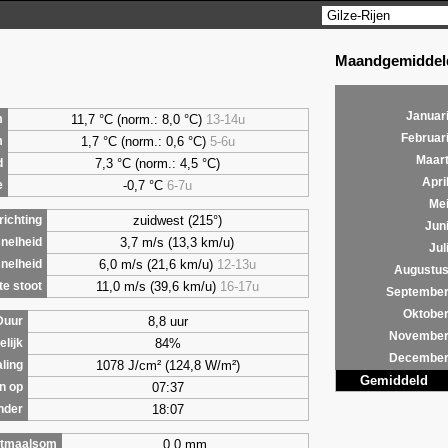
Maandgemiddeld
Januar
11,7 °C (norm.: 8,0 °C)
13-14u
m
Februar
1,7
°C (norm.: 0,6 °C)
5-6u
m
Maar
7,3
°C (norm.: 4,5 °C)
d
Apri
-0,7 °C
6-7u
e
Me
zuidwest (215°)
ichting
Jun
3,7 m/s (13,3 km/u)
nelheid
Jul
6,0 m/s (21,6 km/u)
12-13u
nelheid
Augustu
11,0 m/s (39,6 km/u)
16-17u
e stoot
Septembe
Oktobe
8,8 uur
Duur
Novembe
84%
lijk
Decembe
1078 J/cm² (124,8 W/m²)
aling
Gemiddeld
07:37
n op
18:07
nder
0,0 mm
tmaalsom