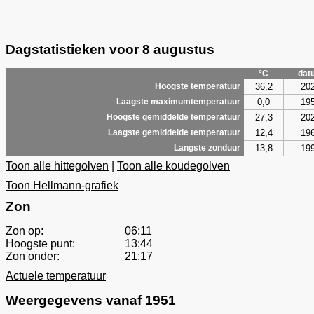
Dagstatistieken voor 8 augustus
°C
dat
36,2
20
Hoogste temperatuur
0,0
19
Laagste maximumtemperatuur
27,3
20
Hoogste gemiddelde temperatuur
12,4
19
Laagste gemiddelde temperatuur
13,8
19
Langste zonduur
Toon alle hittegolven
|
Toon alle koudegolven
Toon Hellmann-grafiek
Zon
Zon op:
06:11
Hoogste punt:
13:44
Zon onder:
21:17
Actuele temperatuur
Weergegevens vanaf 1951