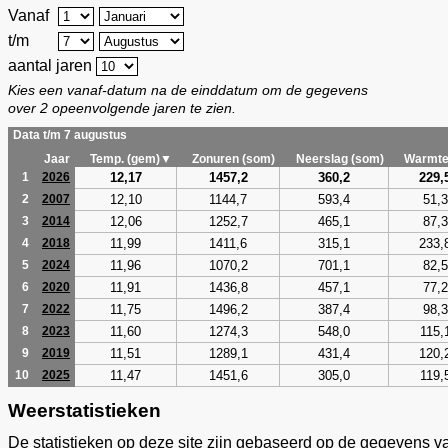
Vanaf
t/m
aantal jaren
Kies een vanaf-datum na de einddatum om de gegevens
over 2 opeenvolgende jaren te zien.
Data t/m 7 augustus
Jaar
Temp. (gem)▼
Zonuren (som)
Neerslag (som)
Warmte
12,17
1457,2
360,2
229,
1
2026
12,10
1144,7
593,4
51,3
2
2007
12,06
1252,7
465,1
87,3
3
2014
11,99
1411,6
315,1
233,
4
2018
11,96
1070,2
701,1
82,5
5
2024
11,91
1436,8
457,1
77,2
6
2020
11,75
1496,2
387,4
98,3
7
2022
11,60
1274,3
548,0
115,
8
2023
11,51
1289,1
431,4
120,
9
2019
11,47
1451,6
305,0
119,
10
2025
Weerstatistieken
De statistieken op deze site zijn gebaseerd op de gegevens v