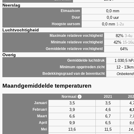
Neerslag
0,0 mm
Etmaalsom
0,0 uur
Duur
0,0 mm
1-2u
Hoogste uursom
Luchtvochtigheid
82%
3-4u
Maximale relatieve vochtigheid
42%
15-16
Minimale relatieve vochtigheid
64%
Gemiddelde relatieve vochtigheid
Overig
1.030,5 hP
Gemiddelde luchtdruk
12 - 13km
Minimum opgetreden zicht
Bedekkingsgraad van de bovenlucht
Onbekend
Maandgemiddelde temperaturen
Normaal
2021
20
3,5
3,5
4,
Januari
3,9
4,6
Februari
6,
6,6
6,7
Maart
7,
9,9
6,5
April
9,
13,6
11,5
Mei
14,