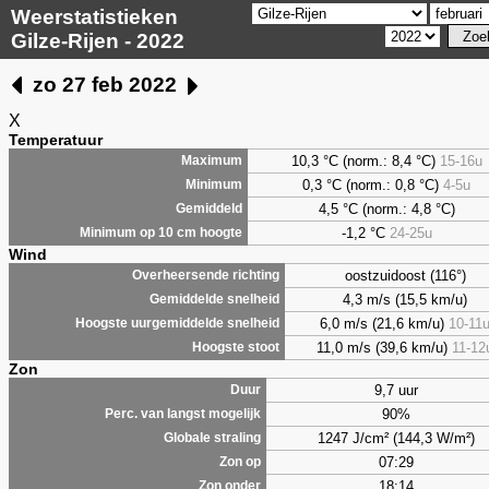
Weerstatistieken
Gilze-Rijen - 2022
zo 27 feb 2022
X
Temperatuur
10,3 °C (norm.: 8,4 °C)
15-16u
Maximum
0,3
°C (norm.: 0,8 °C)
4-5u
Minimum
4,5
°C (norm.: 4,8 °C)
Gemiddeld
-1,2 °C
24-25u
Minimum op 10 cm hoogte
Wind
oostzuidoost (116°)
Overheersende richting
4,3 m/s (15,5 km/u)
Gemiddelde snelheid
6,0 m/s (21,6 km/u)
10-11
Hoogste uurgemiddelde snelheid
11,0 m/s (39,6 km/u)
11-12
Hoogste stoot
Zon
9,7 uur
Duur
90%
Perc. van langst mogelijk
1247 J/cm² (144,3 W/m²)
Globale straling
07:29
Zon op
18:14
Zon onder