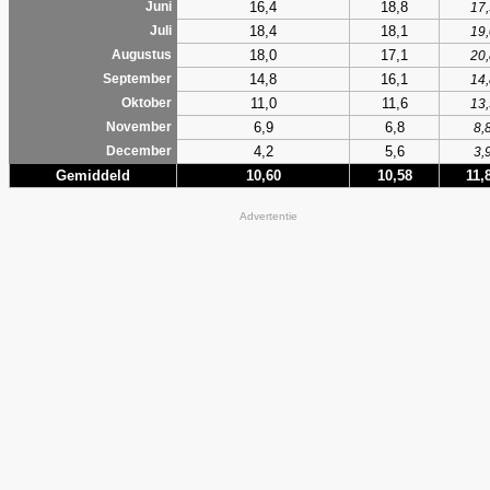
16,4
18,8
Juni
17,
18,4
18,1
Juli
19,
18,0
17,1
Augustus
20,
14,8
16,1
September
14,
11,0
11,6
Oktober
13,
6,9
6,8
November
8,
4,2
5,6
December
3,
Gemiddeld
10,60
10,58
11,
Advertentie