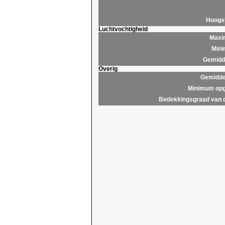
Hoogs
Luchtvochtigheid
Maxim
Mini
Gemidde
Overig
Gemidde
Minimum opg
Bedekkingsgraad van 