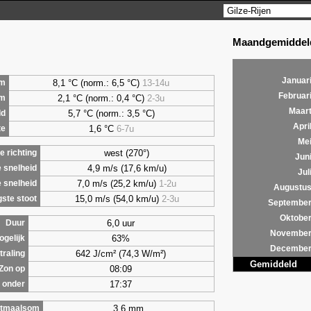
Maandgemiddeld
Januar
8,1 °C (norm.: 6,5 °C)
13-14u
m
Februar
2,1 °C (norm.: 0,4 °C)
2-3u
um
Maar
5,7 °C (norm.: 3,5 °C)
ld
Apri
1,6 °C
6-7u
te
Me
west (270°)
 richting
Jun
4,9 m/s (17,6 km/u)
 snelheid
Jul
7,0 m/s (25,2 km/u)
1-2u
 snelheid
Augustu
15,0 m/s (54,0 km/u)
2-3u
ste stoot
Septembe
Oktobe
6,0 uur
Duur
Novembe
63%
ogelijk
Decembe
642 J/cm² (74,3 W/m²)
traling
Gemiddeld
08:09
Zon op
17:37
 onder
3,6 mm
tmaalsom