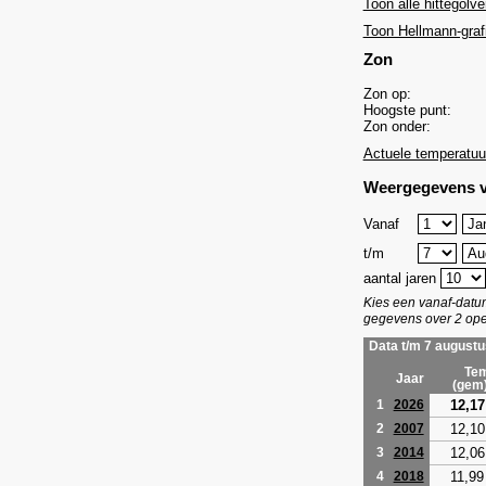
Toon alle hittegolve
Toon Hellmann-graf
Zon
Zon op:
Hoogste punt:
Zon onder:
Actuele temperatuu
Weergegevens v
Vanaf
t/m
aantal jaren
Kies een vanaf-dat
gegevens over 2 ope
Data t/m 7 augustu
Tem
Jaar
(gem
12,17
1
2026
12,10
2
2007
12,06
3
2014
11,99
4
2018