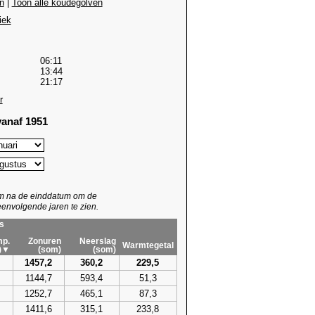
n
|
Toon alle koudegolven
iek
06:11
13:44
21:17
r
anaf 1951
um na de einddatum om de
envolgende jaren te zien.
s
p.
Zonuren
Neerslag
Warmtegetal
)▼
(som)
(som)
1457,2
360,2
229,5
1144,7
593,4
51,3
1252,7
465,1
87,3
1411,6
315,1
233,8