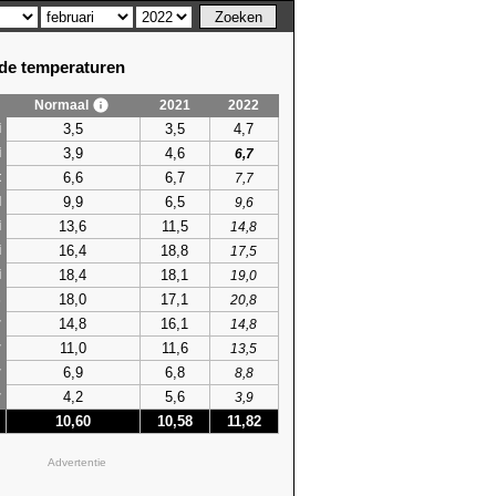
e temperaturen
Normaal
2021
2022
3,5
3,5
4,7
i
3,9
4,6
i
6,7
6,6
6,7
t
7,7
9,9
6,5
l
9,6
13,6
11,5
i
14,8
16,4
18,8
i
17,5
18,4
18,1
i
19,0
18,0
17,1
s
20,8
14,8
16,1
r
14,8
11,0
11,6
r
13,5
6,9
6,8
r
8,8
4,2
5,6
r
3,9
10,60
10,58
11,82
Advertentie