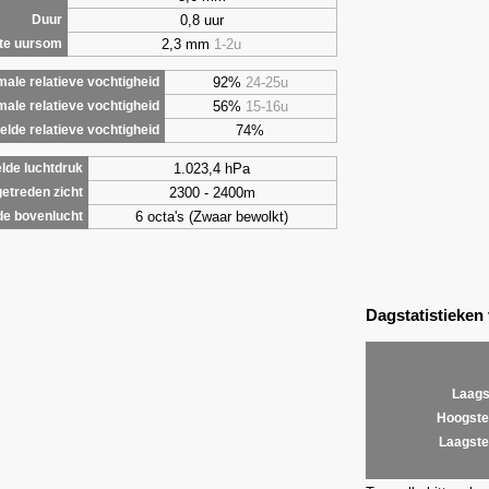
0,8 uur
Duur
2,3 mm
1-2u
te uursom
92%
24-25u
ale relatieve vochtigheid
56%
15-16u
male relatieve vochtigheid
74%
lde relatieve vochtigheid
1.023,4 hPa
lde luchtdruk
2300 - 2400m
etreden zicht
6 octa's (Zwaar bewolkt)
de bovenlucht
Dagstatistieken
Laags
Hoogste
Laagste