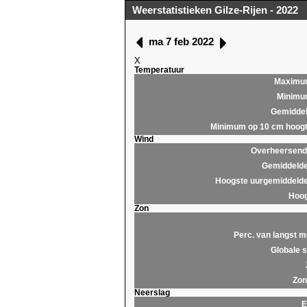
Weerstatistieken Gilze-Rijen - 2022
ma 7 feb 2022
X
Temperatuur
Maximu
Minim
Gemidde
Minimum op 10 cm hoog
Wind
Overheersende
Gemiddelde
Hoogste uurgemiddelde
Hoog
Zon
Perc. van langst m
Globale s
Zon
Neerslag
E