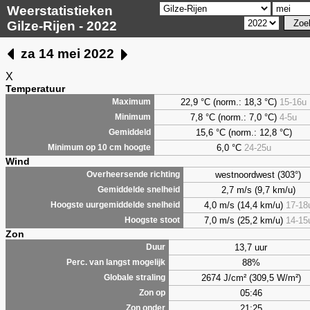
Weerstatistieken
Gilze-Rijen - 2022
za 14 mei 2022
X
Temperatuur
22,9 °C (norm.: 18,3 °C)
15-16u
Maximum
7,8
°C (norm.: 7,0 °C)
4-5u
Minimum
15,6 °C (norm.: 12,8 °C)
Gemiddeld
6,0
°C
24-25u
Minimum op 10 cm hoogte
Wind
westnoordwest (303°)
Overheersende richting
2,7 m/s (9,7 km/u)
Gemiddelde snelheid
4,0 m/s (14,4 km/u)
17-18
Hoogste uurgemiddelde snelheid
7,0 m/s (25,2 km/u)
14-15
Hoogste stoot
Zon
13,7 uur
Duur
88%
Perc. van langst mogelijk
2674 J/cm² (309,5 W/m²)
Globale straling
05:46
Zon op
21:25
Zon onder