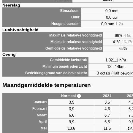
Neerslag
0,0 mm
Etmaalsom
0,0 uur
Duur
0,0 mm
1-2u
Hoogste uursom
Luchtvochtigheid
88%
4-5u
Maximale relatieve vochtigheid
41%
16-17
Minimale relatieve vochtigheid
65%
Gemiddelde relatieve vochtigheid
Overig
1.021,1 hPa
Gemiddelde luchtdruk
13 - 14km
Minimum opgetreden zicht
3 octa's (Half bewolkt
Bedekkingsgraad van de bovenlucht
Maandgemiddelde temperaturen
Normaal
2021
20
3,5
3,5
4,
Januari
3,9
4,6
6,
Februari
6,6
6,7
7,
Maart
9,9
6,5
9,
April
13,6
11,5
Mei
14,