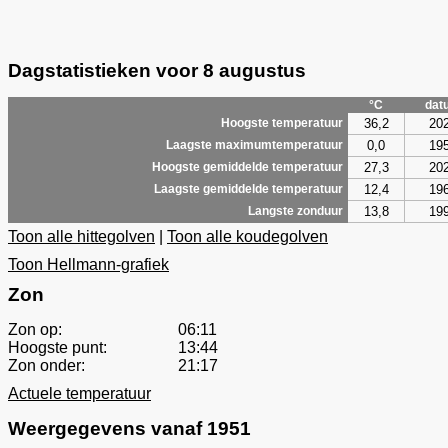
Dagstatistieken voor 8 augustus
°C
dat
36,2
20
Hoogste temperatuur
0,0
19
Laagste maximumtemperatuur
27,3
20
Hoogste gemiddelde temperatuur
12,4
19
Laagste gemiddelde temperatuur
13,8
19
Langste zonduur
Toon alle hittegolven
|
Toon alle koudegolven
Toon Hellmann-grafiek
Zon
Zon op:
06:11
Hoogste punt:
13:44
Zon onder:
21:17
Actuele temperatuur
Weergegevens vanaf 1951