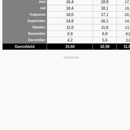
16,4
18,8
Juni
17,
18,4
18,1
Juli
19,
18,0
17,1
Augustus
20,
14,8
16,1
September
14,
11,0
11,6
Oktober
13,
6,9
6,8
November
8,
4,2
5,6
December
3,
Gemiddeld
10,60
10,58
11,
Advertentie