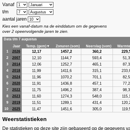
Vanaf
t/m
aantal jaren
Kies een vanaf-datum na de einddatum om de gegevens
over 2 opeenvolgende jaren te zien.
Data t/m 7 augustus
Jaar
Temp. (gem)▼
Zonuren (som)
Neerslag (som)
Warmte
12,17
1457,2
360,2
229,
1
2026
12,10
1144,7
593,4
51,3
2
2007
12,06
1252,7
465,1
87,3
3
2014
11,99
1411,6
315,1
233,
4
2018
11,96
1070,2
701,1
82,5
5
2024
11,91
1436,8
457,1
77,2
6
2020
11,75
1496,2
387,4
98,3
7
2022
11,60
1274,3
548,0
115,
8
2023
11,51
1289,1
431,4
120,
9
2019
11,47
1451,6
305,0
119,
10
2025
Weerstatistieken
De statistieken op deze site zijn gebaseerd op de gegevens v