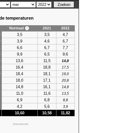
e temperaturen
Normaal
2021
2022
3,5
3,5
4,7
i
3,9
4,6
6,7
i
6,6
6,7
7,7
t
9,9
6,5
9,6
l
13,6
11,5
i
14,8
16,4
18,8
i
17,5
18,4
18,1
i
19,0
18,0
17,1
s
20,8
14,8
16,1
r
14,8
11,0
11,6
r
13,5
6,9
6,8
r
8,8
4,2
5,6
r
3,9
10,60
10,58
11,82
Advertentie