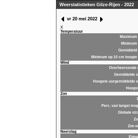
Weerstatistieken Gilze-Rijen - 2022
vr 20 mei 2022
X
Temperatuur
Maximum
Minimum
Gemiddeld
Minimum op 10 cm hoogte
Wind
Overheersende r
Gemiddelde s
Hoogste uurgemiddelde s
Hoogst
Zon
Perc. van langst mog
Globale str
Zo
Zon o
Neerslag
Etma