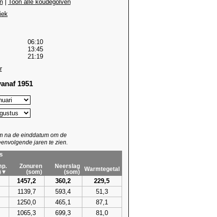
n
|
Toon alle koudegolven
iek
06:10
13:45
21:19
r
anaf 1951
um na de einddatum om de
envolgende jaren te zien.
s
p.
Zonuren
Neerslag
Warmtegetal
)▼
(som)
(som)
1457,2
360,2
229,5
1139,7
593,4
51,3
1250,0
465,1
87,1
1065,3
699,3
81,0