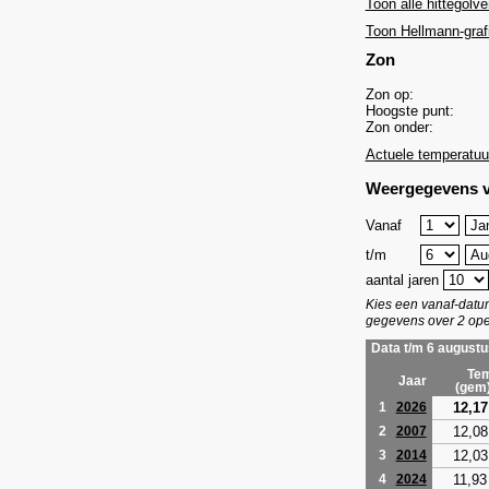
Toon alle hittegolve
Toon Hellmann-graf
Zon
Zon op:
Hoogste punt:
Zon onder:
Actuele temperatuu
Weergegevens v
Vanaf
t/m
aantal jaren
Kies een vanaf-dat
gegevens over 2 ope
Data t/m 6 augustu
Tem
Jaar
(gem
12,17
1
2026
12,08
2
2007
12,03
3
2014
11,93
4
2024