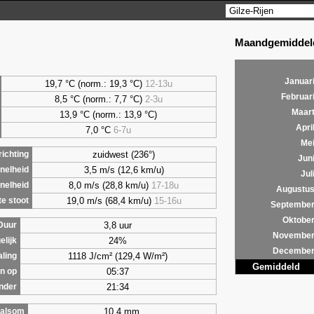
Maandgemiddeld
Januar
19,7 °C (norm.: 19,3 °C)
12-13u
Februar
8,5
°C (norm.: 7,7 °C)
2-3u
Maar
13,9 °C (norm.: 13,9 °C)
Apri
7,0
°C
6-7u
Me
zuidwest (236°)
ichting
Jun
3,5 m/s (12,6 km/u)
nelheid
Jul
8,0 m/s (28,8 km/u)
17-18u
nelheid
Augustu
19,0 m/s (68,4 km/u)
15-16u
e stoot
Septembe
Oktobe
3,8 uur
Duur
Novembe
24%
elijk
Decembe
1118 J/cm² (129,4 W/m²)
aling
Gemiddeld
05:37
n op
21:34
nder
10,4 mm
alsom