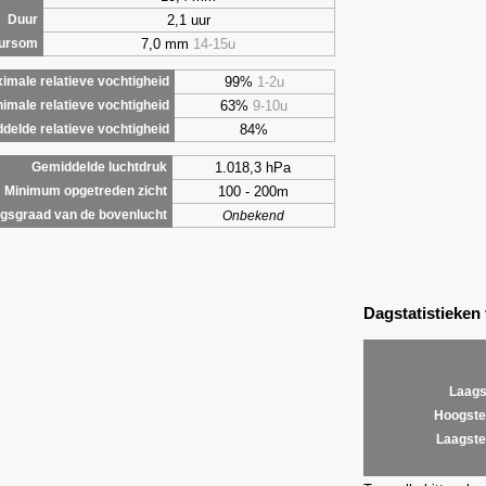
2,1 uur
Duur
7,0 mm
14-15u
uursom
99%
1-2u
imale relatieve vochtigheid
63%
9-10u
nimale relatieve vochtigheid
84%
delde relatieve vochtigheid
1.018,3 hPa
Gemiddelde luchtdruk
100 - 200m
Minimum opgetreden zicht
gsgraad van de bovenlucht
Onbekend
Dagstatistieken
Laags
Hoogste
Laagste