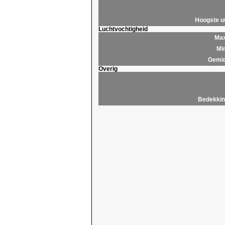
Hoogste 
Luchtvochtigheid
Max
Mi
Gemid
Overig
Bedekkin