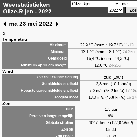
Weerstatistieken
Gilze-Rijen - 2022
ma 23 mei 2022
X
Temperatuur
22,9 °C (norm.: 19,7 °C)
11-12u
Maximum
13,1 °C (norm.: 8,1 °C)
24-25u
Minimum
16,4 °C (norm.: 14,3 °C)
Gemiddeld
12,6 °C
24-25u
Minimum op 10 cm hoogte
Wind
zuid (190°)
Overheersende richting
2,8 m/s (10,1 km/u)
Gemiddelde snelheid
7,0 m/s (25,2 km/u)
17-18
Hoogste uurgemiddelde snelheid
13,0 m/s (46,8 km/u)
16-17
Hoogste stoot
Zon
1,5 uur
Duur
9%
Perc. van langst mogelijk
1097 J/cm² (127,0 W/m²)
Globale straling
05:33
Zon op
21:38
Zon onder