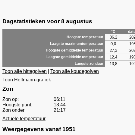
Dagstatistieken voor 8 augustus
°C
dat
36,2
20
Hoogste temperatuur
0,0
19
Laagste maximumtemperatuur
27,3
20
Hoogste gemiddelde temperatuur
12,4
19
Laagste gemiddelde temperatuur
13,8
19
Langste zonduur
Toon alle hittegolven
|
Toon alle koudegolven
Toon Hellmann-grafiek
Zon
Zon op:
06:11
Hoogste punt:
13:44
Zon onder:
21:17
Actuele temperatuur
Weergegevens vanaf 1951