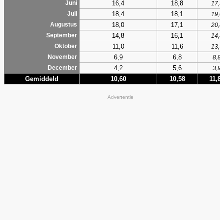
16,4
18,8
Juni
17,
18,4
18,1
Juli
19,
18,0
17,1
Augustus
20,
14,8
16,1
September
14,
11,0
11,6
Oktober
13,
6,9
6,8
November
8,
4,2
5,6
December
3,
Gemiddeld
10,60
10,58
11,
Advertentie