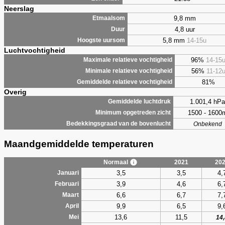
Neerslag
9,8 mm
Etmaalsom
4,8 uur
Duur
5,8 mm
14-15u
Hoogste uursom
Luchtvochtigheid
96%
14-15
Maximale relatieve vochtigheid
56%
11-12
Minimale relatieve vochtigheid
81%
Gemiddelde relatieve vochtigheid
Overig
1.001,4 hPa
Gemiddelde luchtdruk
1500 - 1600
Minimum opgetreden zicht
Bedekkingsgraad van de bovenlucht
Onbekend
Maandgemiddelde temperaturen
Normaal
2021
20
3,5
3,5
4,
Januari
3,9
4,6
6,
Februari
6,6
6,7
7,
Maart
9,9
6,5
9,
April
13,6
11,5
Mei
14,