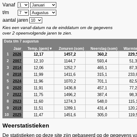
Vanaf
t/m
aantal jaren
Kies een vanaf-datum na de einddatum om de gegevens
over 2 opeenvolgende jaren te zien.
Data t/m 7 augustus
Jaar
Temp. (gem)▼
Zonuren (som)
Neerslag (som)
Warmte
12,17
1457,2
360,2
229,
1
2026
12,10
1144,7
593,4
51,3
2
2007
12,06
1252,7
465,1
87,3
3
2014
11,99
1411,6
315,1
233,
4
2018
11,96
1070,2
701,1
82,5
5
2024
11,91
1436,8
457,1
77,2
6
2020
11,75
1496,2
387,4
98,3
7
2022
11,60
1274,3
548,0
115,
8
2023
11,51
1289,1
431,4
120,
9
2019
11,47
1451,6
305,0
119,
10
2025
Weerstatistieken
De statistieken op deze site zijn gebaseerd op de gegevens v