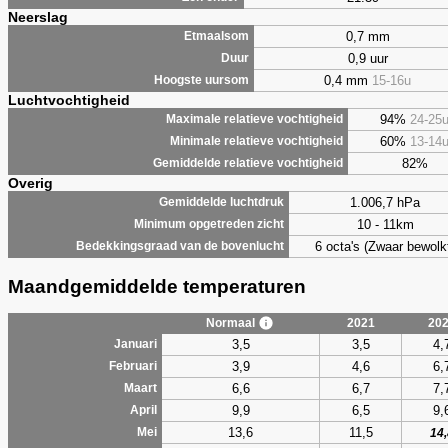
Neerslag
0,7 mm
Etmaalsom
0,9 uur
Duur
0,4 mm
15-16u
Hoogste uursom
Luchtvochtigheid
94%
24-25
Maximale relatieve vochtigheid
60%
13-14
Minimale relatieve vochtigheid
82%
Gemiddelde relatieve vochtigheid
Overig
1.006,7 hPa
Gemiddelde luchtdruk
10 - 11km
Minimum opgetreden zicht
6 octa's (Zwaar bewolk
Bedekkingsgraad van de bovenlucht
Maandgemiddelde temperaturen
Normaal
2021
20
3,5
3,5
4,
Januari
3,9
4,6
6,
Februari
6,6
6,7
7,
Maart
9,9
6,5
9,
April
13,6
11,5
Mei
14,