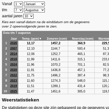
Vanaf
t/m
aantal jaren
Kies een vanaf-datum na de einddatum om de gegevens
over 2 opeenvolgende jaren te zien.
Data t/m 7 augustus
Jaar
Temp. (gem)▼
Zonuren (som)
Neerslag (som)
Warmte
12,17
1457,2
360,9
229,
1
2026
12,10
1144,7
593,4
51,3
2
2007
12,06
1252,7
465,1
87,3
3
2014
11,99
1411,6
315,1
233,
4
2018
11,96
1070,2
701,1
82,5
5
2024
11,91
1436,8
457,1
77,2
6
2020
11,75
1496,2
387,4
98,3
7
2022
11,60
1274,3
548,0
115,
8
2023
11,51
1289,1
431,4
120,
9
2019
11,47
1451,6
305,0
119,
10
2025
Weerstatistieken
De statistieken op deze site zijn gebaseerd op de gegevens v