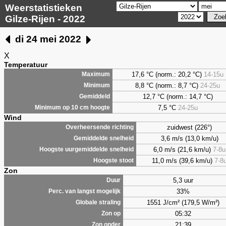
Weerstatistieken
Gilze-Rijen - 2022
di 24 mei 2022
X
Temperatuur
17,6 °C (norm.: 20,2 °C)
14-15u
Maximum
8,8
°C (norm.: 8,7 °C)
24-25u
Minimum
12,7 °C (norm.: 14,7 °C)
Gemiddeld
7,5
°C
24-25u
Minimum op 10 cm hoogte
Wind
zuidwest (226°)
Overheersende richting
3,6 m/s (13,0 km/u)
Gemiddelde snelheid
6,0 m/s (21,6 km/u)
7-8u
Hoogste uurgemiddelde snelheid
11,0 m/s (39,6 km/u)
7-8
Hoogste stoot
Zon
5,3 uur
Duur
33%
Perc. van langst mogelijk
1551 J/cm² (179,5 W/m²)
Globale straling
05:32
Zon op
21:39
Zon onder