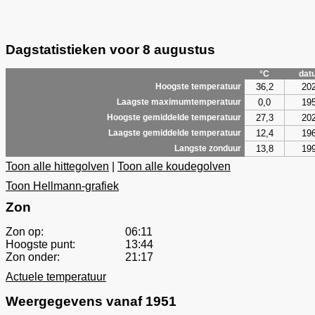
Dagstatistieken voor 8 augustus
°C
dat
36,2
20
Hoogste temperatuur
0,0
19
Laagste maximumtemperatuur
27,3
20
Hoogste gemiddelde temperatuur
12,4
19
Laagste gemiddelde temperatuur
13,8
19
Langste zonduur
Toon alle hittegolven
|
Toon alle koudegolven
Toon Hellmann-grafiek
Zon
Zon op:
06:11
Hoogste punt:
13:44
Zon onder:
21:17
Actuele temperatuur
Weergegevens vanaf 1951