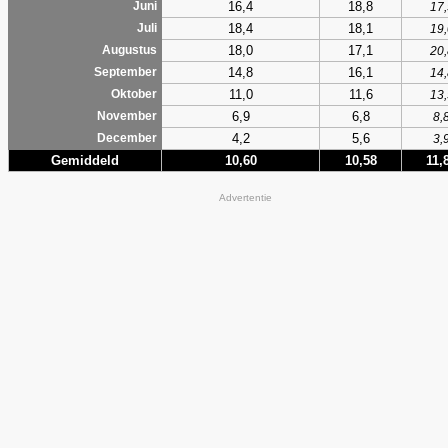
16,4
18,8
Juni
17,
18,4
18,1
Juli
19,
18,0
17,1
Augustus
20,
14,8
16,1
September
14,
11,0
11,6
Oktober
13,
6,9
6,8
November
8,
4,2
5,6
December
3,
Gemiddeld
10,60
10,58
11,
Advertentie