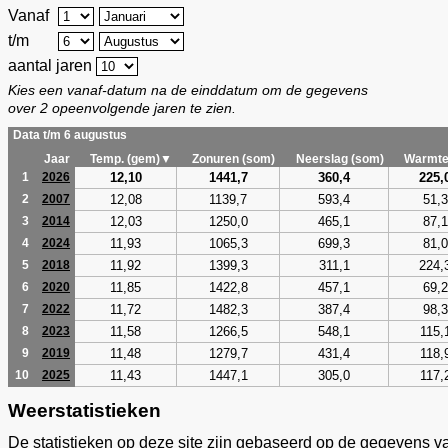
Vanaf
t/m
aantal jaren
Kies een vanaf-datum na de einddatum om de gegevens
over 2 opeenvolgende jaren te zien.
Data t/m 6 augustus
Jaar
Temp. (gem)▼
Zonuren (som)
Neerslag (som)
Warmte
12,10
1441,7
360,4
225,
1
2026
12,08
1139,7
593,4
51,3
2
2007
12,03
1250,0
465,1
87,1
3
2014
11,93
1065,3
699,3
81,0
4
2024
11,92
1399,3
311,1
224,
5
2018
11,85
1422,8
457,1
69,2
6
2020
11,72
1482,3
387,4
98,3
7
2022
11,58
1266,5
548,1
115,
8
2023
11,48
1279,7
431,4
118,
9
2019
11,43
1447,1
305,0
117,
10
2025
Weerstatistieken
De statistieken op deze site zijn gebaseerd op de gegevens v