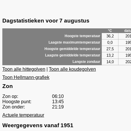
Dagstatistieken voor 7 augustus
°C
dat
36,2
20
Hoogste temperatuur
0,0
19
Laagste maximumtemperatuur
27,5
20
Hoogste gemiddelde temperatuur
13,2
19
Laagste gemiddelde temperatuur
14,0
20
Langste zonduur
Toon alle hittegolven
|
Toon alle koudegolven
Toon Hellmann-grafiek
Zon
Zon op:
06:10
Hoogste punt:
13:45
Zon onder:
21:19
Actuele temperatuur
Weergegevens vanaf 1951