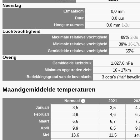
Neerslag
0,0 mm
Etmaalsom
0,0 uur
Duur
0,0 mm
1-2u
Hoogste uursom
Luchtvochtigheid
89%
2-3u
Maximale relatieve vochtigheid
39%
16-17
Minimale relatieve vochtigheid
65%
Gemiddelde relatieve vochtigheid
Overig
1.027,6 hPa
Gemiddelde luchtdruk
16 - 17km
Minimum opgetreden zicht
3 octa's (Half bewolkt
Bedekkingsgraad van de bovenlucht
Maandgemiddelde temperaturen
Normaal
2021
20
3,5
3,5
4,
Januari
3,9
4,6
6,
Februari
6,6
6,7
7,
Maart
9,9
6,5
9,
April
13,6
11,5
Mei
14,