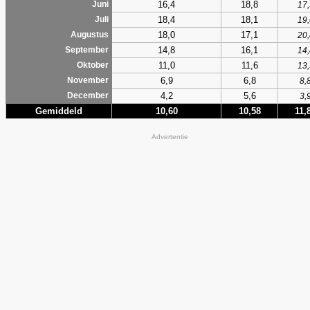
16,4
18,8
Juni
17,
18,4
18,1
Juli
19,
18,0
17,1
Augustus
20,
14,8
16,1
September
14,
11,0
11,6
Oktober
13,
6,9
6,8
November
8,
4,2
5,6
December
3,
Gemiddeld
10,60
10,58
11,
Advertentie