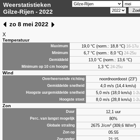
Weerstatistieken
Gilze-Rijen - 2022
zo 8 mei 2022
X
Temperatuur
19,0 °C (norm.: 18,8 °C)
16-17u
Maximum
6,7
°C (norm.: 8,0 °C)
24-25u
Minimum
13,0 °C (norm.: 13,6 °C)
Gemiddeld
1,3
°C
24-25u
Minimum op 10 cm hoogte
Wind
noordnoordoost (23°)
Overheersende richting
4,0 m/s (14,4 km/u)
Gemiddelde snelheid
5,0 m/s (18,0 km/u)
1-2
Hoogste uurgemiddelde snelheid
8,0 m/s (28,8 km/u)
1-2
Hoogste stoot
Zon
12,1 uur
Duur
80%
Perc. van langst mogelijk
2675 J/cm² (309,6 W/m²)
Globale straling
05:55
Zon op
21:15
Zon onder