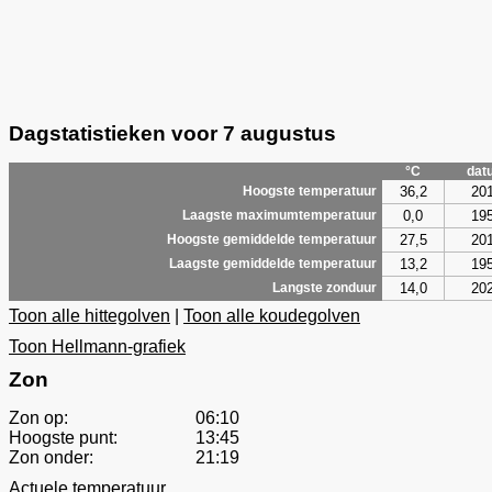
Dagstatistieken voor 7 augustus
°C
dat
36,2
20
Hoogste temperatuur
0,0
19
Laagste maximumtemperatuur
27,5
20
Hoogste gemiddelde temperatuur
13,2
19
Laagste gemiddelde temperatuur
14,0
20
Langste zonduur
Toon alle hittegolven
|
Toon alle koudegolven
Toon Hellmann-grafiek
Zon
Zon op:
06:10
Hoogste punt:
13:45
Zon onder:
21:19
Actuele temperatuur