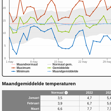
20
15
0
10
5
0
1 may
8 may
15 may
22 may
29 ma
Maandnormaal
Normaal gem.
Maximum
Gemiddelde
Minimum
Maandgemiddelde
Maandgemiddelde temperaturen
Normaal
2022
202
3,5
4,7
5,
Januari
3,9
6,7
5,
Februari
6,6
7,7
7,
Maart