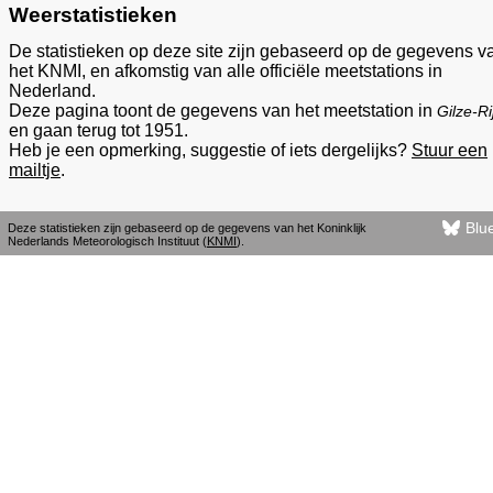
Weerstatistieken
De statistieken op deze site zijn gebaseerd op de gegevens v
het KNMI, en afkomstig van alle officiële meetstations in
Nederland.
Deze pagina toont de gegevens van het meetstation in
Gilze-Ri
en gaan terug tot 1951.
Heb je een opmerking, suggestie of iets dergelijks?
Stuur een
mailtje
.
Blu
Deze statistieken zijn gebaseerd op de gegevens van het Koninklijk
Nederlands Meteorologisch Instituut (
KNMI
).