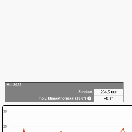
Mei 2023
264,5 uur
Zonduur
+0.1°
T.o.v. klimaatnormaal (13,6°)
30
25