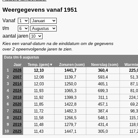
Weergegevens vanaf 1951
Vanaf
t/m
aantal jaren
Kies een vanaf-datum na de einddatum om de gegevens
over 2 opeenvolgende jaren te zien.
Data t/m 6 augustus
Jaar
Temp. (gem)▼
Zonuren (som)
Neerslag (som)
Warmte
12,10
1441,7
360,4
225,
1
2026
12,08
1139,7
593,4
51,3
2
2007
12,03
1250,0
465,1
87,1
3
2014
11,93
1065,3
699,3
81,0
4
2024
11,92
1399,3
311,1
224,
5
2018
11,85
1422,8
457,1
69,2
6
2020
11,72
1482,3
387,4
98,3
7
2022
11,58
1266,5
548,1
115,
8
2023
11,48
1279,7
431,4
118,
9
2019
11,43
1447,1
305,0
117,
10
2025