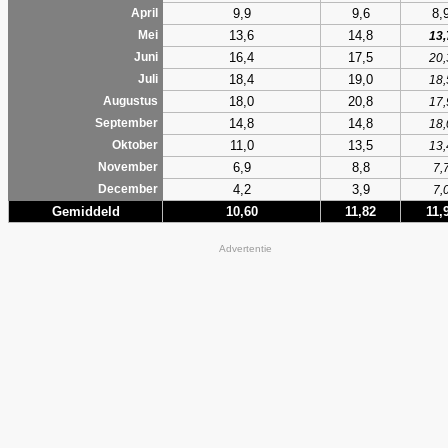
9,9
9,6
8,
April
13,6
14,8
Mei
13,
16,4
17,5
Juni
20,
18,4
19,0
Juli
18,
18,0
20,8
Augustus
17,
14,8
14,8
September
18,
11,0
13,5
Oktober
13,
6,9
8,8
November
7,
4,2
3,9
December
7,
Gemiddeld
10,60
11,82
11,
Advertentie