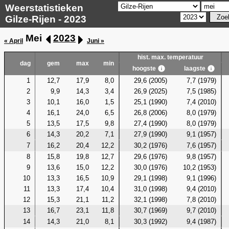
Weerstatistieken
Gilze-Rijen - 2023
Mei
2023
« April
Juni »
hist. max. temperatuur
dag
gem
max
min
hoogste
laagste
1
12,7
17,9
8,0
29,6 (2005)
7,7 (1979)
2
9,9
14,3
3,4
26,9 (2025)
7,5 (1985)
3
10,1
16,0
1,5
25,1 (1990)
7,4 (2010)
4
16,1
24,0
6,5
26,8 (2006)
8,0 (1979)
5
13,5
17,5
9,8
27,4 (1990)
8,0 (1979)
6
14,3
20,2
7,1
27,9 (1990)
9,1 (1957)
7
16,2
20,4
12,2
30,2 (1976)
7,6 (1957)
8
15,8
19,8
12,7
29,6 (1976)
9,8 (1957)
9
13,6
15,0
12,2
30,0 (1976)
10,2 (1953)
10
13,3
16,5
10,9
29,1 (1998)
9,1 (1996)
11
13,3
17,4
10,4
31,0 (1998)
9,4 (2010)
12
15,3
21,1
11,2
32,1 (1998)
7,8 (2010)
13
16,7
23,1
11,8
30,7 (1969)
9,7 (2010)
14
14,3
21,0
8,1
30,3 (1992)
9,4 (1987)