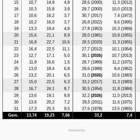
15
10,7
14,9
4,8
28,6 (2000)
11,3 (2012)
16
10,3
15,8
3,9
29,7 (2000)
10,0 (2013)
17
10,6
16,2
3,7
30,7 (2017)
7,4 (1972)
18
10,2
16,0
3,7
26,8 (2022)
9,6 (1995)
19
13,3
19,4
4,8
27,8 (1953)
10,3 (1969)
20
15,6
21,1
8,9
28,0 (1981)
10,9 (1955)
21
16,8
22,7
10,6
28,5 (2020)
11,3 (1955)
22
16,4
22,5
11,1
27,7 (2012)
10,1 (1954)
23
12,7
17,1
5,0
30,1
(2026)
10,7 (2013)
24
11,9
16,6
1,5
28,7 (1989)
11,2 (1975)
25
13,0
18,4
6,8
29,6 (1989)
9,4 (1962)
26
13,2
20,1
6,5
31,0
(2026)
10,6 (1983)
27
15,0
22,5
6,3
33,2 (2017)
11,3 (1983)
28
16,7
24,1
8,7
30,5 (1954)
11,8 (1984)
29
13,6
19,1
8,8
32,2
(2026)
11,0 (2013)
30
13,6
20,2
7,2
29,5 (2011)
11,6 (1975)
31
17,3
25,3
9,5
27,6 (1978)
13,5 (1965)
Gem.
13,74
19,23
7,66
33,2
7,4
Advertentie