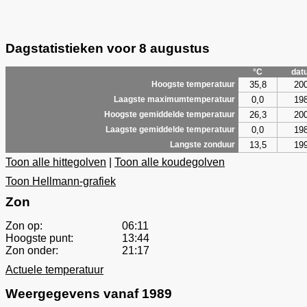
Dagstatistieken voor 8 augustus
°C
dat
35,8
20
Hoogste temperatuur
0,0
19
Laagste maximumtemperatuur
26,3
20
Hoogste gemiddelde temperatuur
0,0
19
Laagste gemiddelde temperatuur
13,5
19
Langste zonduur
Toon alle hittegolven
|
Toon alle koudegolven
Toon Hellmann-grafiek
Zon
Zon op:
06:11
Hoogste punt:
13:44
Zon onder:
21:17
Actuele temperatuur
Weergegevens vanaf 1989