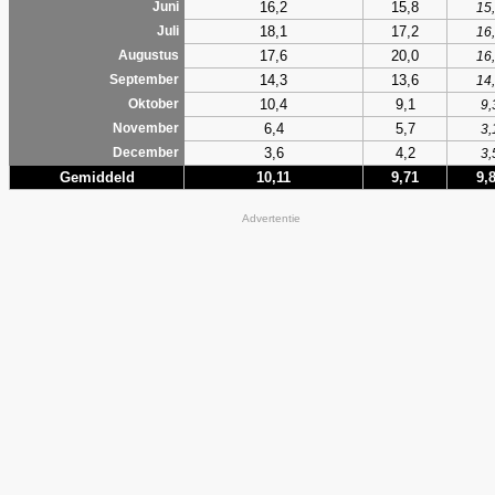
16,2
15,8
Juni
15
18,1
17,2
Juli
16
17,6
20,0
Augustus
16
14,3
13,6
September
14
10,4
9,1
Oktober
9,
6,4
5,7
November
3,
3,6
4,2
December
3,
Gemiddeld
10,11
9,71
9,
Advertentie