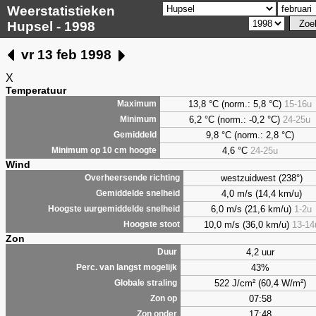
Weerstatistieken
Hupsel - 1998
vr 13 feb 1998
X
Temperatuur
13,8 °C (norm.: 5,8 °C)
15-16u
Maximum
6,2
°C (norm.: -0,2 °C)
24-25u
Minimum
9,8
°C (norm.: 2,8 °C)
Gemiddeld
4,6
°C
24-25u
Minimum op 10 cm hoogte
Wind
westzuidwest (238°)
Overheersende richting
4,0 m/s (14,4 km/u)
Gemiddelde snelheid
6,0 m/s (21,6 km/u)
1-2u
Hoogste uurgemiddelde snelheid
10,0 m/s (36,0 km/u)
13-14
Hoogste stoot
Zon
4,2 uur
Duur
43%
Perc. van langst mogelijk
522 J/cm² (60,4 W/m²)
Globale straling
07:58
Zon op
17:48
Zon onder