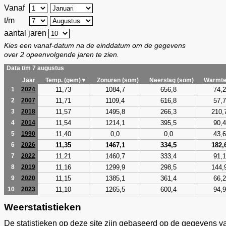
Vanaf
t/m
aantal jaren
Kies een vanaf-datum na de einddatum om de gegevens
over 2 opeenvolgende jaren te zien.
Data t/m 7 augustus
Jaar
Temp. (gem)▼
Zonuren (som)
Neerslag (som)
Warmte
11,73
1084,7
656,8
74,2
1
2024
11,71
1109,4
616,8
57,7
2
2007
11,57
1495,8
266,3
210,
3
2018
11,54
1214,1
395,5
90,4
4
2014
11,40
0,0
0,0
43,6
5
1990
11,35
1467,1
334,5
182,
6
2026
11,21
1460,7
333,4
91,1
7
2022
11,16
1299,9
298,5
144,
8
2019
11,15
1385,1
361,4
66,2
9
2020
11,10
1265,5
600,4
94,9
10
2023
Weerstatistieken
De statistieken op deze site zijn gebaseerd op de gegevens v