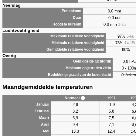
Neerslag
0,0 mm
Etmaalsom
0,0 uur
Duur
0,0 mm
1-2u
Hoogste uursom
Luchtvochtigheid
97%
5-6u
Maximale relatieve vochtigheid
78%
14-15
Minimale relatieve vochtigheid
90%
Gemiddelde relatieve vochtigheid
Overig
0,0 hP
Gemiddelde luchtdruk
0 - 100
Minimum opgetreden zicht
Bedekkingsgraad van de bovenlucht
Onbeken
Maandgemiddelde temperaturen
Normaal
1997
19
2,8
-1,9
4,
Januari
3,2
5,8
Februari
5,
5,9
7,5
Maart
6,
9,4
7,1
April
8,
13,3
12,4
Mei
14