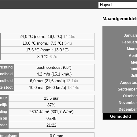
Maandgemiddeld
Januari
24,0 °C (norm.: 18,0 °C)
14-15u
Februari
10,6 °C (norm.: 7,3 °C)
3-4u
Maart
17,6 °C (norm.: 13,0 °C)
April
8,9
°C
6-7u
Mei
oostnoordoost (65°)
ichting
Juni
4,2 m/s (15,1 km/u)
nelheid
Juli
6,0 m/s (21,6 km/u)
13-14u
nelheid
Augustus
10,0 m/s (36,0 km/u)
13-14u
e stoot
September
Oktober
13,5 uur
Duur
November
87%
lijk
December
2607 J/cm² (301,7 W/m²)
aling
Gemiddeld
05:48
n op
21:22
nder
0,0 mm
tmaalsom