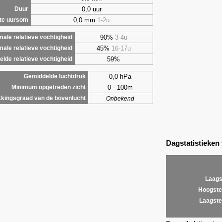
0,0 uur
Duur
0,0 mm
1-2u
te uursom
90%
3-4u
ale relatieve vochtigheid
45%
16-17u
male relatieve vochtigheid
59%
lde relatieve vochtigheid
0,0 hPa
Gemiddelde luchtdruk
0 - 100m
Minimum opgetreden zicht
kingsgraad van de bovenlucht
Onbekend
Dagstatistieken
Laags
Hoogste
Laagste