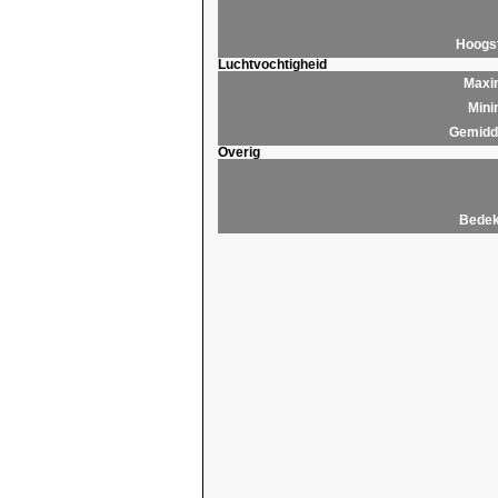
Hoogs
Luchtvochtigheid
Maxim
Mini
Gemidde
Overig
Bedek