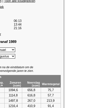
n
|
Toon alle koudegolven
iek
06:13
13:44
21:16
r
anaf 1989
um na de einddatum om de
envolgende jaren te zien.
s
p.
Zonuren
Neerslag
Warmtegetal
)▼
(som)
(som)
1094,6
656,8
75,7
1114,8
616,8
57,7
1497,8
267,0
213,9
1216,4
410,9
91,4