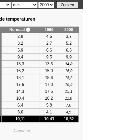
e temperaturen
Normaal
1999
2000
2,8
4,6
3,7
3,2
2,7
5,2
5,9
6,6
6,3
9,4
9,5
9,9
13,3
13,6
14,8
16,2
15,0
16,0
18,1
18,6
15,2
17,6
17,0
16,9
14,3
17,5
15,1
10,4
10,2
11,0
6,4
5,8
7,6
3,6
4,1
4,5
10,11
10,43
10,52
Advertentie