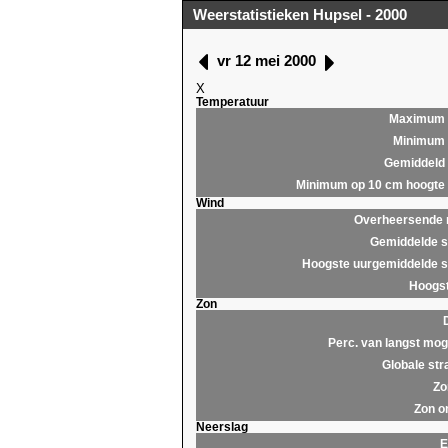
Weerstatistieken Hupsel - 2000
vr 12 mei 2000
X
Temperatuur
Maximum
Minimum
Gemiddeld
Minimum op 10 cm hoogte
Wind
Overheersende r
Gemiddelde s
Hoogste uurgemiddelde s
Hoogst
Zon
Perc. van langst moge
Globale str
Zo
Zon o
Neerslag
E