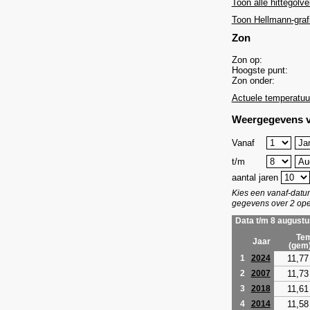
Toon alle hittegolve
Toon Hellmann-graf
Zon
Zon op:
Hoogste punt:
Zon onder:
Actuele temperatuu
Weergegevens v
Vanaf
t/m
aantal jaren
Kies een vanaf-dat
gegevens over 2 ope
Data t/m 8 augustu
Tem
Jaar
(gem
11,77
1
2024
11,73
2
2007
11,61
3
2018
11,58
4
2014