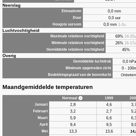
Neerslag
0,0 mm
Etmaalsom
0,0 uur
Duur
0,0 mm
1-2u
Hoogste uursom
Luchtvochtigheid
69%
24-25
Maximale relatieve vochtigheid
26%
16-17
Minimale relatieve vochtigheid
45%
Gemiddelde relatieve vochtigheid
Overig
0,0 hP
Gemiddelde luchtdruk
0 - 100
Minimum opgetreden zicht
Bedekkingsgraad van de bovenlucht
Onbeken
Maandgemiddelde temperaturen
Normaal
1999
200
2,8
4,6
3,
Januari
3,2
2,7
5,
Februari
5,9
6,6
6,
Maart
9,4
9,5
9,
April
13,3
13,6
Mei
14,