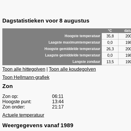
Dagstatistieken voor 8 augustus
°C
dat
35,8
20
Hoogste temperatuur
0,0
19
Laagste maximumtemperatuur
26,3
20
Hoogste gemiddelde temperatuur
0,0
19
Laagste gemiddelde temperatuur
13,5
19
Langste zonduur
Toon alle hittegolven
|
Toon alle koudegolven
Toon Hellmann-grafiek
Zon
Zon op:
06:11
Hoogste punt:
13:44
Zon onder:
21:17
Actuele temperatuur
Weergegevens vanaf 1989