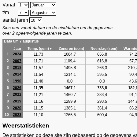
Vanaf
t/m
aantal jaren
Kies een vanaf-datum na de einddatum om de gegevens
over 2 opeenvolgende jaren te zien.
Data t/m 7 augustus
Jaar
Temp. (gem)▼
Zonuren (som)
Neerslag (som)
Warmte
11,73
1084,7
656,8
74,2
1
2024
11,71
1109,4
616,8
57,7
2
2007
11,57
1495,8
266,3
210,
3
2018
11,54
1214,1
395,5
90,4
4
2014
11,40
0,0
0,0
43,6
5
1990
11,35
1467,1
333,8
182,
6
2026
11,21
1460,7
333,4
91,1
7
2022
11,16
1299,9
298,5
144,
8
2019
11,15
1385,1
361,4
66,2
9
2020
11,10
1265,5
600,4
94,9
10
2023
Weerstatistieken
De statistieken op deze site zijn gebaseerd op de gegevens v