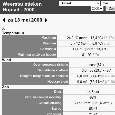
Weerstatistieken
Hupsel - 2000
za 13 mei 2000
X
Temperatuur
24,0 °C (norm.: 18,4 °C)
16-17u
Maximum
9,7
°C (norm.: 6,9 °C)
5-6u
Minimum
17,6 °C (norm.: 13,0 °C)
Gemiddeld
8,1
°C
6-7u
Minimum op 10 cm hoogte
Wind
oost (87°)
Overheersende richting
3,8 m/s (13,7 km/u)
Gemiddelde snelheid
6,0 m/s (21,6 km/u)
9-10
Hoogste uurgemiddelde snelheid
9,0 m/s (32,4 km/u)
9-10
Hoogste stoot
Zon
14,3 uur
Duur
92%
Perc. van langst mogelijk
2777 J/cm² (321,4 W/m²)
Globale straling
05:47
Zon op
21:24
Zon onder