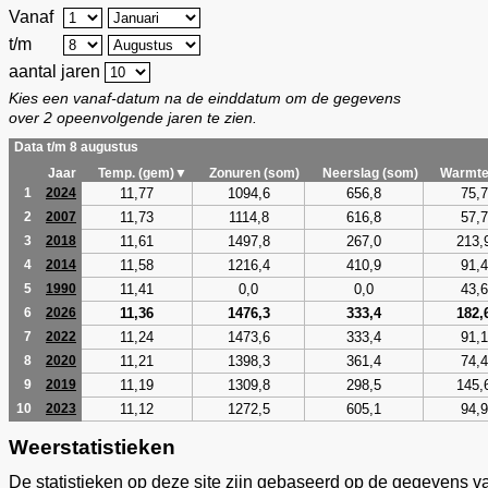
Vanaf
t/m
aantal jaren
Kies een vanaf-datum na de einddatum om de gegevens
over 2 opeenvolgende jaren te zien.
Data t/m 8 augustus
Jaar
Temp. (gem)▼
Zonuren (som)
Neerslag (som)
Warmte
11,77
1094,6
656,8
75,7
1
2024
11,73
1114,8
616,8
57,7
2
2007
11,61
1497,8
267,0
213,
3
2018
11,58
1216,4
410,9
91,4
4
2014
11,41
0,0
0,0
43,6
5
1990
11,36
1476,3
333,4
182,
6
2026
11,24
1473,6
333,4
91,1
7
2022
11,21
1398,3
361,4
74,4
8
2020
11,19
1309,8
298,5
145,
9
2019
11,12
1272,5
605,1
94,9
10
2023
Weerstatistieken
De statistieken op deze site zijn gebaseerd op de gegevens v