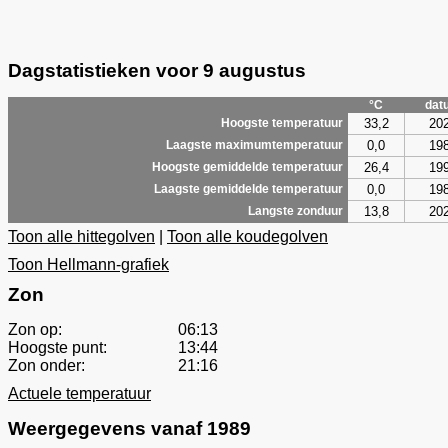
Dagstatistieken voor 9 augustus
°C
dat
33,2
20
Hoogste temperatuur
0,0
19
Laagste maximumtemperatuur
26,4
19
Hoogste gemiddelde temperatuur
0,0
19
Laagste gemiddelde temperatuur
13,8
20
Langste zonduur
Toon alle hittegolven
|
Toon alle koudegolven
Toon Hellmann-grafiek
Zon
Zon op:
06:13
Hoogste punt:
13:44
Zon onder:
21:16
Actuele temperatuur
Weergegevens vanaf 1989