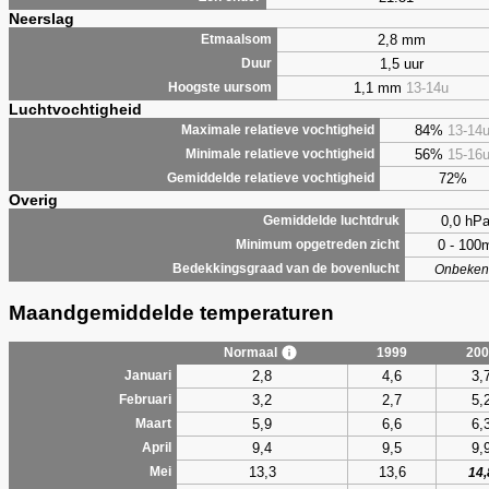
Neerslag
2,8 mm
Etmaalsom
1,5 uur
Duur
1,1 mm
13-14u
Hoogste uursom
Luchtvochtigheid
84%
13-14
Maximale relatieve vochtigheid
56%
15-16
Minimale relatieve vochtigheid
72%
Gemiddelde relatieve vochtigheid
Overig
0,0 hP
Gemiddelde luchtdruk
0 - 100
Minimum opgetreden zicht
Bedekkingsgraad van de bovenlucht
Onbeken
Maandgemiddelde temperaturen
Normaal
1999
200
2,8
4,6
3,
Januari
3,2
2,7
5,
Februari
5,9
6,6
6,
Maart
9,4
9,5
9,
April
13,3
13,6
Mei
14,