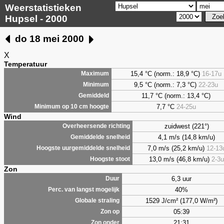
Weerstatistieken
Hupsel - 2000
do 18 mei 2000
X
Temperatuur
15,4 °C (norm.: 18,9 °C)
16-17u
Maximum
9,5
°C (norm.: 7,3 °C)
22-23u
Minimum
11,7 °C (norm.: 13,4 °C)
Gemiddeld
7,7
°C
24-25u
Minimum op 10 cm hoogte
Wind
zuidwest (221°)
Overheersende richting
4,1 m/s (14,8 km/u)
Gemiddelde snelheid
7,0 m/s (25,2 km/u)
12-13
Hoogste uurgemiddelde snelheid
13,0 m/s (46,8 km/u)
2-3u
Hoogste stoot
Zon
6,3 uur
Duur
40%
Perc. van langst mogelijk
1529 J/cm² (177,0 W/m²)
Globale straling
05:39
Zon op
21:31
Zon onder