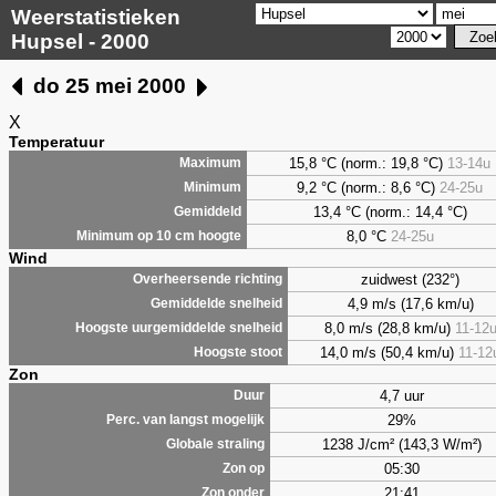
Weerstatistieken
Hupsel - 2000
do 25 mei 2000
X
Temperatuur
15,8 °C (norm.: 19,8 °C)
13-14u
Maximum
9,2
°C (norm.: 8,6 °C)
24-25u
Minimum
13,4 °C (norm.: 14,4 °C)
Gemiddeld
8,0
°C
24-25u
Minimum op 10 cm hoogte
Wind
zuidwest (232°)
Overheersende richting
4,9 m/s (17,6 km/u)
Gemiddelde snelheid
8,0 m/s (28,8 km/u)
11-12
Hoogste uurgemiddelde snelheid
14,0 m/s (50,4 km/u)
11-12
Hoogste stoot
Zon
4,7 uur
Duur
29%
Perc. van langst mogelijk
1238 J/cm² (143,3 W/m²)
Globale straling
05:30
Zon op
21:41
Zon onder