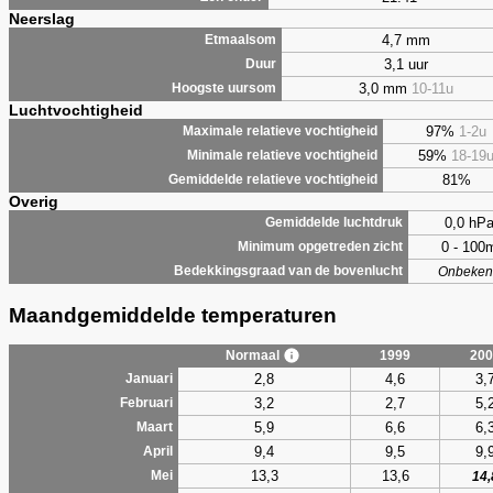
Neerslag
4,7 mm
Etmaalsom
3,1 uur
Duur
3,0 mm
10-11u
Hoogste uursom
Luchtvochtigheid
97%
1-2u
Maximale relatieve vochtigheid
59%
18-19
Minimale relatieve vochtigheid
81%
Gemiddelde relatieve vochtigheid
Overig
0,0 hP
Gemiddelde luchtdruk
0 - 100
Minimum opgetreden zicht
Bedekkingsgraad van de bovenlucht
Onbeken
Maandgemiddelde temperaturen
Normaal
1999
200
2,8
4,6
3,
Januari
3,2
2,7
5,
Februari
5,9
6,6
6,
Maart
9,4
9,5
9,
April
13,3
13,6
Mei
14,