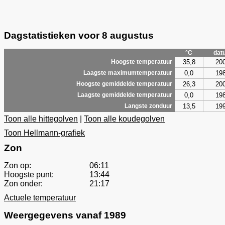
Dagstatistieken voor 8 augustus
°C
dat
35,8
20
Hoogste temperatuur
0,0
19
Laagste maximumtemperatuur
26,3
20
Hoogste gemiddelde temperatuur
0,0
19
Laagste gemiddelde temperatuur
13,5
19
Langste zonduur
Toon alle hittegolven
|
Toon alle koudegolven
Toon Hellmann-grafiek
Zon
Zon op:
06:11
Hoogste punt:
13:44
Zon onder:
21:17
Actuele temperatuur
Weergegevens vanaf 1989