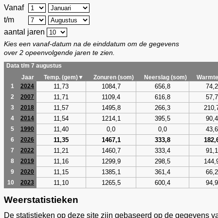
Vanaf
t/m
aantal jaren
Kies een vanaf-datum na de einddatum om de gegevens
over 2 opeenvolgende jaren te zien.
Data t/m 7 augustus
Jaar
Temp. (gem)▼
Zonuren (som)
Neerslag (som)
Warmte
11,73
1084,7
656,8
74,2
1
2024
11,71
1109,4
616,8
57,7
2
2007
11,57
1495,8
266,3
210,
3
2018
11,54
1214,1
395,5
90,4
4
2014
11,40
0,0
0,0
43,6
5
1990
11,35
1467,1
333,8
182,
6
2026
11,21
1460,7
333,4
91,1
7
2022
11,16
1299,9
298,5
144,
8
2019
11,15
1385,1
361,4
66,2
9
2020
11,10
1265,5
600,4
94,9
10
2023
Weerstatistieken
De statistieken op deze site zijn gebaseerd op de gegevens v