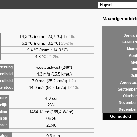
Maandgemiddeld
Januari
14,3 °C (norm.: 20,7 °C)
17-18u
Februari
6,1
°C (norm.: 8,2 °C)
23-24u
Maart
9,4
°C (norm.: 14,9 °C)
April
4,3
°C
24-25u
Mei
westzuidwest (249°)
ichting
Juni
4,3 m/s (15,5 km/u)
nelheid
Juli
7,0 m/s (25,2 km/u)
1-2u
nelheid
Augustus
14,0 m/s (50,4 km/u)
12-13u
e stoot
September
Oktober
4,3 uur
Duur
November
26%
lijk
December
1464 J/cm² (169,4 W/m²)
aling
Gemiddeld
05:26
n op
21:46
nder
9,3 mm
alsom