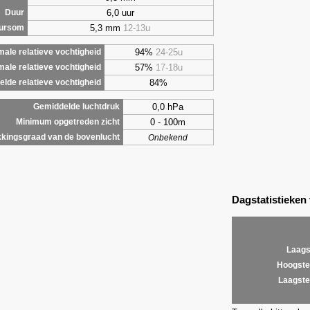
6,0 uur
Duur
5,3 mm
12-13u
uursom
94%
24-25u
ale relatieve vochtigheid
57%
17-18u
male relatieve vochtigheid
84%
lde relatieve vochtigheid
0,0 hPa
Gemiddelde luchtdruk
0 - 100m
Minimum opgetreden zicht
kingsgraad van de bovenlucht
Onbekend
Dagstatistieken
Laags
Hoogste
Laagste