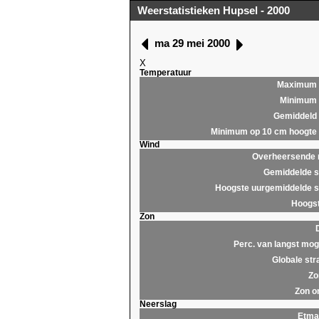
Weerstatistieken Hupsel - 2000
ma 29 mei 2000
X
Temperatuur
Maximum
Minimum
Gemiddeld
Minimum op 10 cm hoogte
Wind
Overheersende r
Gemiddelde s
Hoogste uurgemiddelde s
Hoogst
Zon
Perc. van langst moge
Globale str
Zo
Zon o
Neerslag
Etma