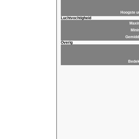
Hoogste 
Luchtvochtigheid
Maxim
Mini
Gemidde
Overig
Bedek