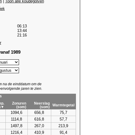
n
|
Toon alle koudegolven
iek
06:13
13:44
21:16
r
anaf 1989
um na de einddatum om de
envolgende jaren te zien.
s
p.
Zonuren
Neerslag
Warmtegetal
)▼
(som)
(som)
1094,6
656,8
75,7
1114,8
616,8
57,7
1497,8
267,0
213,9
1216,4
410,9
91,4