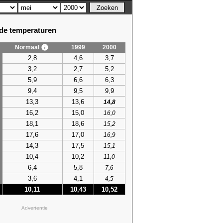
e temperaturen
Normaal
1999
2000
2,8
4,6
3,7
3,2
2,7
5,2
5,9
6,6
6,3
9,4
9,5
9,9
13,3
13,6
14,8
16,2
15,0
16,0
18,1
18,6
15,2
17,6
17,0
16,9
14,3
17,5
15,1
10,4
10,2
11,0
6,4
5,8
7,6
3,6
4,1
4,5
10,11
10,43
10,52
Advertentie