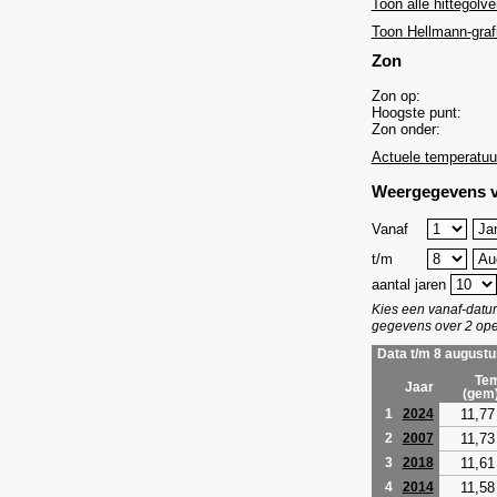
Toon alle hittegolve
Toon Hellmann-graf
Zon
Zon op:
Hoogste punt:
Zon onder:
Actuele temperatuu
Weergegevens v
Vanaf
t/m
aantal jaren
Kies een vanaf-dat
gegevens over 2 ope
Data t/m 8 augustu
Tem
Jaar
(gem
11,77
1
2024
11,73
2
2007
11,61
3
2018
11,58
4
2014