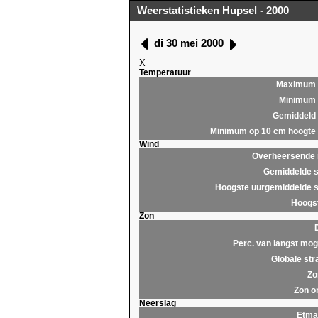
Weerstatistieken Hupsel - 2000
di 30 mei 2000
X
Temperatuur
Maximum
Minimum
Gemiddeld
Minimum op 10 cm hoogte
Wind
Overheersende r
Gemiddelde s
Hoogste uurgemiddelde s
Hoogst
Zon
Perc. van langst moge
Globale str
Zo
Zon o
Neerslag
Etma