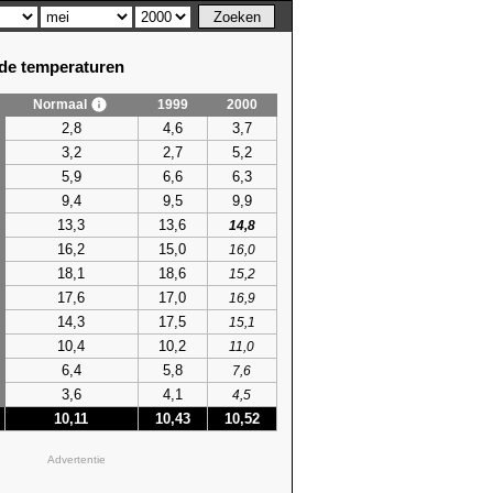
e temperaturen
Normaal
1999
2000
2,8
4,6
3,7
3,2
2,7
5,2
5,9
6,6
6,3
9,4
9,5
9,9
13,3
13,6
14,8
16,2
15,0
16,0
18,1
18,6
15,2
17,6
17,0
16,9
14,3
17,5
15,1
10,4
10,2
11,0
6,4
5,8
7,6
3,6
4,1
4,5
10,11
10,43
10,52
Advertentie