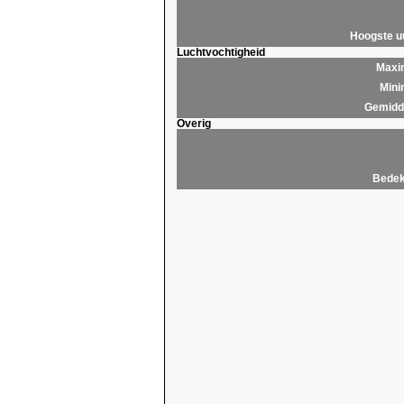
Hoogste 
Luchtvochtigheid
Maxim
Mini
Gemidde
Overig
Bedek