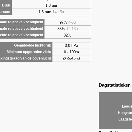
1,3 uur
Duur
1,5 mm
14-15u
uursom
97%
4-5u
ale relatieve vochtigheid
55%
12-13u
male relatieve vochtigheid
82%
lde relatieve vochtigheid
0,0 hPa
Gemiddelde luchtdruk
0 - 100m
Minimum opgetreden zicht
kingsgraad van de bovenlucht
Onbekend
Dagstatistieken
Laags
Hoogste
Laagste