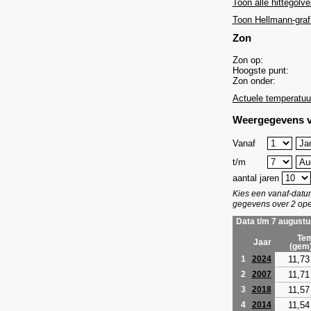
Toon alle hittegolve
Toon Hellmann-graf
Zon
Zon op:
Hoogste punt:
Zon onder:
Actuele temperatuu
Weergegevens v
Vanaf
t/m
aantal jaren
Kies een vanaf-dat
gegevens over 2 ope
Data t/m 7 augustu
Tem
Jaar
(gem
11,73
1
2024
11,71
2
2007
11,57
3
2018
11,54
4
2014