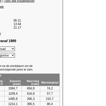
n
|
Toon alle koudegolven
iek
06:11
13:44
21:17
r
anaf 1989
um na de einddatum om de
envolgende jaren te zien.
s
p.
Zonuren
Neerslag
Warmtegetal
)▼
(som)
(som)
1084,7
656,8
74,2
1109,4
616,8
57,7
1495,8
266,3
210,7
1214,1
395,5
90,4