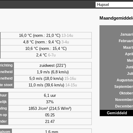
Maandgemiddeld
Januari
16,0 °C (norm.: 21,0 °C)
13-14u
Februari
4,8
°C (norm.: 9,4 °C)
3-4u
Maart
10,6 °C (norm.: 15,4 °C)
April
2,4
°C
6-7u
Mei
zuidwest (221°)
ichting
Juni
1,9 m/s (6,8 km/u)
nelheid
Juli
5,0 m/s (18,0 km/u)
15-16u
nelheid
Augustus
11,0 m/s (39,6 km/u)
14-15u
e stoot
September
Oktober
6,1 uur
Duur
November
37%
lijk
December
1853 J/cm² (214,5 W/m²)
aling
Gemiddeld
05:25
n op
21:47
nder
1,6 mm
alsom