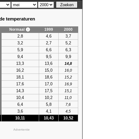
e temperaturen
Normaal
1999
2000
2,8
4,6
3,7
3,2
2,7
5,2
5,9
6,6
6,3
9,4
9,5
9,9
13,3
13,6
14,8
16,2
15,0
16,0
18,1
18,6
15,2
17,6
17,0
16,9
14,3
17,5
15,1
10,4
10,2
11,0
6,4
5,8
7,6
3,6
4,1
4,5
10,11
10,43
10,52
Advertentie