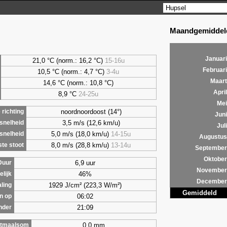
Maandgemiddeld
Januari
21,0 °C (norm.: 16,2 °C)
15-16u
Februari
10,5 °C (norm.: 4,7 °C)
3-4u
Maart
14,6 °C (norm.: 10,8 °C)
April
8,9
°C
24-25u
Mei
noordnoordoost (14°)
richting
Juni
3,5 m/s (12,6 km/u)
snelheid
Juli
5,0 m/s (18,0 km/u)
14-15u
snelheid
Augustus
8,0 m/s (28,8 km/u)
13-14u
te stoot
September
Oktober
6,9 uur
Duur
November
46%
lijk
December
1929 J/cm² (223,3 W/m²)
aling
Gemiddeld
06:02
n op
21:09
nder
0,0 mm
tmaalsom