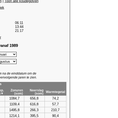
n
|
Toon alle koudegolven
iek
06:11
13:44
21:17
r
anaf 1989
um na de einddatum om de
envolgende jaren te zien.
s
p.
Zonuren
Neerslag
Warmtegetal
)▼
(som)
(som)
1084,7
656,8
74,2
1109,4
616,8
57,7
1495,8
266,3
210,7
1214,1
395,5
90,4