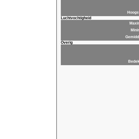
Hoogs
Luchtvochtigheid
Maxim
Mini
Gemidde
Overig
Bedek