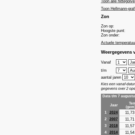
Toon alle hittegolve
Toon Hellmann-graf
Zon
Zon op:
Hoogste punt:
Zon onder:
Actuele temperatuu
Weergegevens v
Vanaf
t/m
aantal jaren
Kies een vanaf-dat
gegevens over 2 ope
Data t/m 7 augustu
Tem
Jaar
(gem
11,73
1
2024
11,71
2
2007
11,57
3
2018
11,54
4
2014