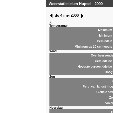
Weerstatistieken Hupsel - 2000
do 4 mei 2000
X
Temperatuur
Maximum
Minimum
Gemiddeld
Minimum op 10 cm hoogte
Wind
Overheersende 
Gemiddelde 
Hoogste uurgemiddelde 
Hoogs
Zon
Perc. van langst moge
Globale str
Zo
Zon o
Neerslag
E