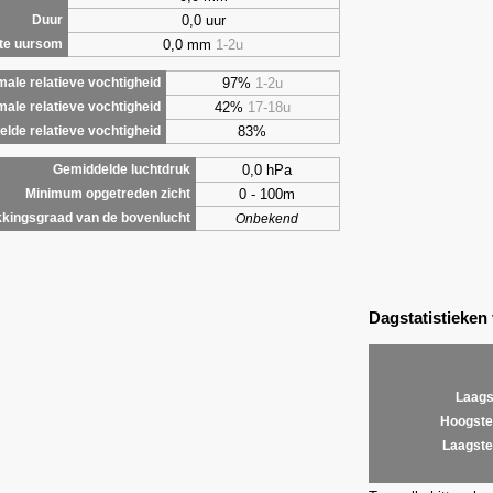
0,0 uur
Duur
0,0 mm
1-2u
te uursom
97%
1-2u
ale relatieve vochtigheid
42%
17-18u
male relatieve vochtigheid
83%
lde relatieve vochtigheid
0,0 hPa
Gemiddelde luchtdruk
0 - 100m
Minimum opgetreden zicht
kingsgraad van de bovenlucht
Onbekend
Dagstatistieken
Laags
Hoogste
Laagste