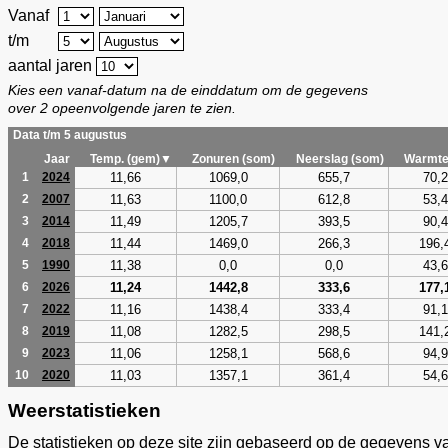
Vanaf
t/m
aantal jaren
Kies een vanaf-datum na de einddatum om de gegevens
over 2 opeenvolgende jaren te zien.
Data t/m 5 augustus
Jaar
Temp. (gem)▼
Zonuren (som)
Neerslag (som)
Warmte
11,66
1069,0
655,7
70,2
1
2024
11,63
1100,0
612,8
53,4
2
2007
11,49
1205,7
393,5
90,4
3
2014
11,44
1469,0
266,3
196,
4
2018
11,38
0,0
0,0
43,6
5
1990
11,24
1442,8
333,6
177,
6
2026
11,16
1438,4
333,4
91,1
7
2022
11,08
1282,5
298,5
141,
8
2019
11,06
1258,1
568,6
94,9
9
2023
11,03
1357,1
361,4
54,6
10
2020
Weerstatistieken
De statistieken op deze site zijn gebaseerd op de gegevens v