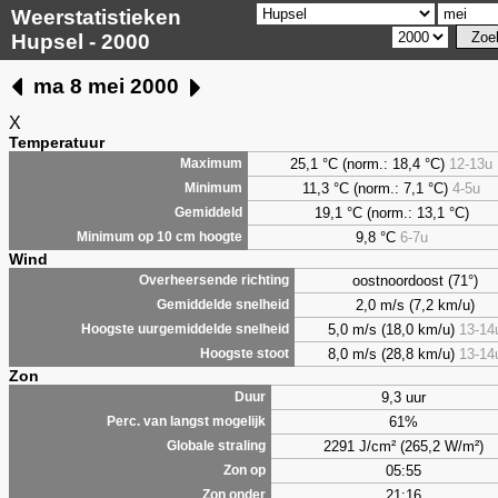
Weerstatistieken
Hupsel - 2000
ma 8 mei 2000
X
Temperatuur
25,1 °C (norm.: 18,4 °C)
12-13u
Maximum
11,3 °C (norm.: 7,1 °C)
4-5u
Minimum
19,1 °C (norm.: 13,1 °C)
Gemiddeld
9,8
°C
6-7u
Minimum op 10 cm hoogte
Wind
oostnoordoost (71°)
Overheersende richting
2,0 m/s (7,2 km/u)
Gemiddelde snelheid
5,0 m/s (18,0 km/u)
13-14
Hoogste uurgemiddelde snelheid
8,0 m/s (28,8 km/u)
13-14
Hoogste stoot
Zon
9,3 uur
Duur
61%
Perc. van langst mogelijk
2291 J/cm² (265,2 W/m²)
Globale straling
05:55
Zon op
21:16
Zon onder