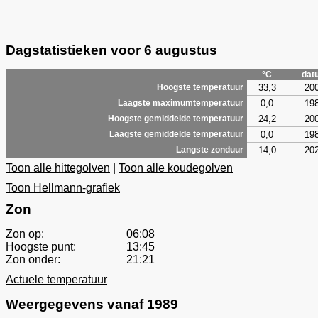
Dagstatistieken voor 6 augustus
°C
dat
33,3
20
Hoogste temperatuur
0,0
19
Laagste maximumtemperatuur
24,2
20
Hoogste gemiddelde temperatuur
0,0
19
Laagste gemiddelde temperatuur
14,0
20
Langste zonduur
Toon alle hittegolven
|
Toon alle koudegolven
Toon Hellmann-grafiek
Zon
Zon op:
06:08
Hoogste punt:
13:45
Zon onder:
21:21
Actuele temperatuur
Weergegevens vanaf 1989