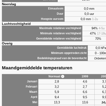
Neerslag
0,0 mm
Etmaalsom
0,0 uur
Duur
0,0 mm
1-2u
Hoogste uursom
Luchtvochtigheid
94%
4-5u
Maximale relatieve vochtigheid
47%
17-18
Minimale relatieve vochtigheid
70%
Gemiddelde relatieve vochtigheid
Overig
0,0 hP
Gemiddelde luchtdruk
0 - 100
Minimum opgetreden zicht
Bedekkingsgraad van de bovenlucht
Onbeken
Maandgemiddelde temperaturen
Normaal
1999
200
2,8
4,6
3,
Januari
3,2
2,7
5,
Februari
5,9
6,6
6,
Maart
9,4
9,5
9,
April
13,3
13,6
Mei
14,