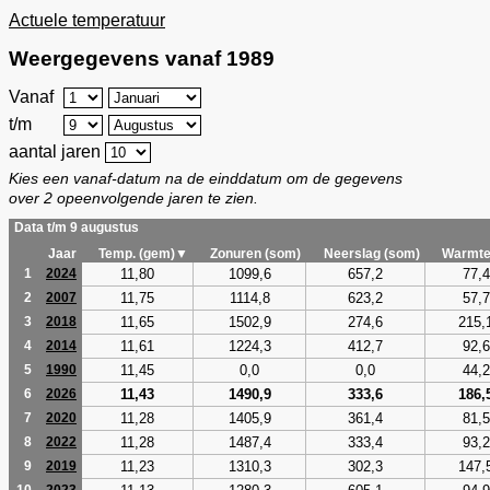
Actuele temperatuur
Weergegevens vanaf 1989
Vanaf
t/m
aantal jaren
Kies een vanaf-datum na de einddatum om de gegevens
over 2 opeenvolgende jaren te zien.
Data t/m 9 augustus
Jaar
Temp. (gem)▼
Zonuren (som)
Neerslag (som)
Warmte
11,80
1099,6
657,2
77,4
1
2024
11,75
1114,8
623,2
57,7
2
2007
11,65
1502,9
274,6
215,
3
2018
11,61
1224,3
412,7
92,6
4
2014
11,45
0,0
0,0
44,2
5
1990
11,43
1490,9
333,6
186,
6
2026
11,28
1405,9
361,4
81,5
7
2020
11,28
1487,4
333,4
93,2
8
2022
11,23
1310,3
302,3
147,
9
2019