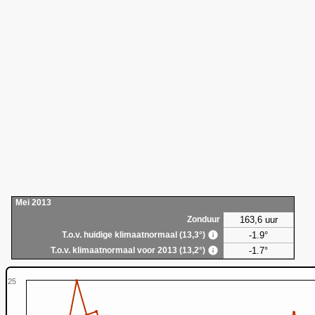
Mei 2013
163,6 uur
Zonduur
-1.9°
T.o.v. huidige klimaatnormaal (13,3°)
-1.7°
T.o.v. klimaatnormaal voor 2013 (13,2°)
25