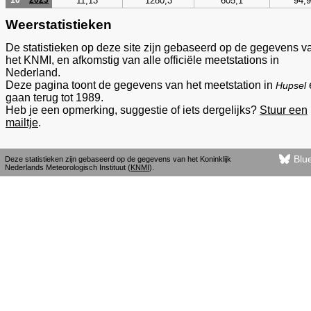
11,13
1280,3
605,1
94,9
10
2023
Weerstatistieken
De statistieken op deze site zijn gebaseerd op de gegevens v
het KNMI, en afkomstig van alle officiële meetstations in
Nederland.
Deze pagina toont de gegevens van het meetstation in
Hupsel
gaan terug tot 1989.
Heb je een opmerking, suggestie of iets dergelijks?
Stuur een
mailtje
.
Blu
Deze statistieken zijn gebaseerd op de gegevens van het Koninklijk
Nederlands Meteorologisch Instituut (
KNMI
).