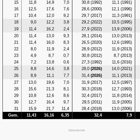
15
11,8
14,9
7,0
30,8 (1992)
11,1 (1991)
16
12,5
17,6
7,6
28,6 (2000)
12,1 (1996)
17
10,4
12,0
9,2
29,7 (2017)
11,3 (1991)
18
9,0
12,2
3,8
29,2 (2022)
10,5 (1995)
19
11,4
16,2
2,4
27,9 (2022)
13,9 (2006)
20
11,4
13,0
9,3
28,1 (2014)
13,0 (2013)
21
11,4
16,0
8,3
26,5 (2020)
12,6 (1995)
22
8,0
11,9
2,4
28,9 (2012)
11,9 (2013)
23
4,9
8,7
0,7
30,8 (2012)
8,7 (2013)
24
7,2
13,8
0,6
27,3 (1992)
11,6 (2016)
25
8,8
14,6
3,8
28,0
(2026)
14,0 (2021)
26
8,9
11,1
7,7
31,4
(2026)
11,1 (2013)
27
13,0
19,6
7,0
31,9 (2017)
12,5 (1997)
28
15,6
21,3
8,1
30,3 (2018)
12,7 (1993)
29
10,8
12,6
8,6
32,4 (2017)
11,8 (2014)
30
12,7
16,4
9,7
29,5 (2011)
11,9 (2005)
31
15,9
21,7
11,4
28,4 (2018)
13,0 (2006)
Gem.
11,43
16,16
6,35
32,4
7,9
Advertentie