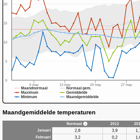
20
15
0
10
5
0
6 may
13 may
20 may
27 may
Maandnormaal
Normaal gem.
Maximum
Gemiddelde
Minimum
Maandgemiddelde
Maandgemiddelde temperaturen
Normaal
2012
20
2,8
3,9
1,
Januari
3,2
0,2
1,
Februari