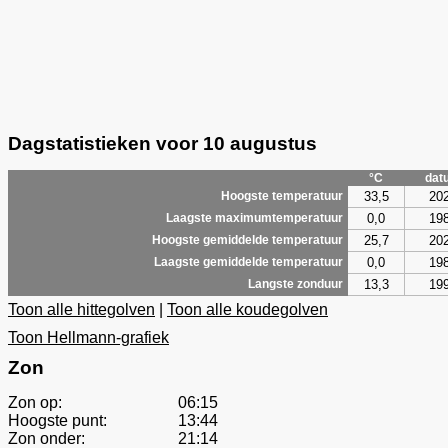
Dagstatistieken voor 10 augustus
°C
dat
33,5
20
Hoogste temperatuur
0,0
19
Laagste maximumtemperatuur
25,7
20
Hoogste gemiddelde temperatuur
0,0
19
Laagste gemiddelde temperatuur
13,3
19
Langste zonduur
Toon alle hittegolven
|
Toon alle koudegolven
Toon Hellmann-grafiek
Zon
Zon op:
06:15
Hoogste punt:
13:44
Zon onder:
21:14