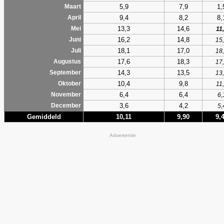
5,9
7,9
1,
Maart
9,4
8,2
8,
April
13,3
14,6
Mei
11
16,2
14,8
Juni
15
18,1
17,0
Juli
18
17,6
18,3
Augustus
17
14,3
13,5
September
13
10,4
9,8
Oktober
11
6,4
6,4
November
6,
3,6
4,2
December
5,
Gemiddeld
10,11
9,90
9,
Advertentie