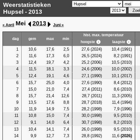
Weerstatistieken
Hupsel - 2013
Mei
2013
« April
Juni »
hist. max. temperatuur
dag
gem
max
min
hoogste
laagste
1
10,6
17,6
2,5
27,6 (2024)
10,4 (1991)
2
11,6
17,3
6,0
26,5 (2024)
8,2 (1991)
3
12,4
19,7
4,2
25,2 (2006)
10,5 (2010)
4
11,5
18,1
3,3
24,6 (2006)
10,0 (2002)
5
12,4
19,1
4,6
27,1 (1990)
10,1 (2017)
6
15,7
25,0
4,0
27,6 (1990)
8,4 (2012)
7
15,0
21,0
7,4
27,4 (2011)
8,6 (2010)
8
15,7
21,4
12,6
28,7 (2011)
11,3 (2005)
9
13,5
17,6
8,8
28,7 (2018)
11,4 (1994)
10
11,9
14,9
7,5
28,2 (1998)
7,9 (1996)
11
10,8
15,0
7,4
30,0 (1998)
9,5 (2010)
12
9,1
14,0
6,4
30,7 (1998)
8,2 (2010)
13
10,4
14,1
7,4
26,0 (1998)
9,5 (2010)
14
9,9
12,7
7,3
28,8 (1992)
11,6
(2026)