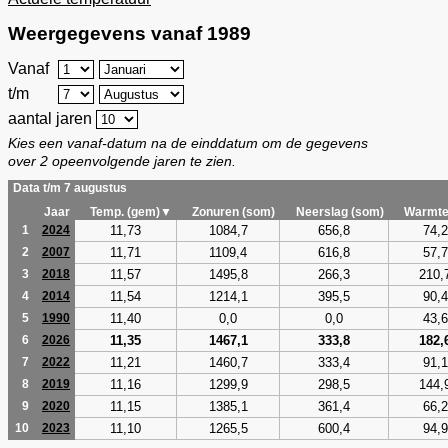
Weergegevens vanaf 1989
Vanaf
t/m
aantal jaren
Kies een vanaf-datum na de einddatum om de gegevens
over 2 opeenvolgende jaren te zien.
Data t/m 7 augustus
Jaar
Temp. (gem)▼
Zonuren (som)
Neerslag (som)
Warmte
11,73
1084,7
656,8
74,2
1
2024
11,71
1109,4
616,8
57,7
2
2007
11,57
1495,8
266,3
210,
3
2018
11,54
1214,1
395,5
90,4
4
2014
11,40
0,0
0,0
43,6
5
1990
11,35
1467,1
333,8
182,
6
2026
11,21
1460,7
333,4
91,1
7
2022
11,16
1299,9
298,5
144,
8
2019
11,15
1385,1
361,4
66,2
9
2020
11,10
1265,5
600,4
94,9
10
2023