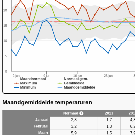
20
15
0
10
5
0
2 jun
9 jun
16 jun
23 jun
3
Maandnormaal
Normaal gem.
Maximum
Gemiddelde
Minimum
Maandgemiddelde
Maandgemiddelde temperaturen
Normaal
2013
201
2,8
1,7
4,
Januari
3,2
1,0
6,
Februari
5,9
1,5
7,
Maart