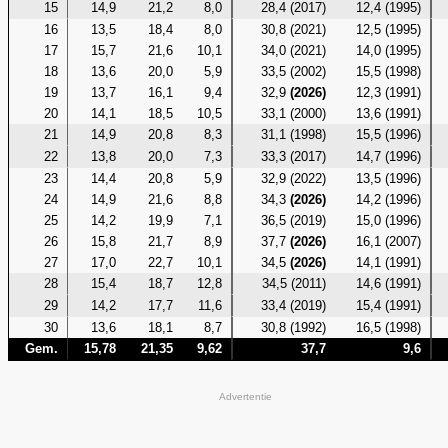
15
14,9
21,2
8,0
28,4 (2017)
12,4 (1995)
16
13,5
18,4
8,0
30,8 (2021)
12,5 (1995)
17
15,7
21,6
10,1
34,0 (2021)
14,0 (1995)
18
13,6
20,0
5,9
33,5 (2002)
15,5 (1998)
19
13,7
16,1
9,4
32,9
(2026)
12,3 (1991)
20
14,1
18,5
10,5
33,1 (2000)
13,6 (1991)
21
14,9
20,8
8,3
31,1 (1998)
15,5 (1996)
22
13,8
20,0
7,3
33,3 (2017)
14,7 (1996)
23
14,4
20,8
5,9
32,9 (2022)
13,5 (1996)
24
14,9
21,6
8,8
34,3
(2026)
14,2 (1996)
25
14,2
19,9
7,1
36,5 (2019)
15,0 (1996)
26
15,8
21,7
8,9
37,7
(2026)
16,1 (2007)
27
17,0
22,7
10,1
34,5
(2026)
14,1 (1991)
28
15,4
18,7
12,8
34,5 (2011)
14,6 (1991)
29
14,2
17,7
11,6
33,4 (2019)
15,4 (1991)
30
13,6
18,1
8,7
30,8 (1992)
16,5 (1998)
Gem.
15,78
21,35
9,62
37,7
9,6
Advertentie