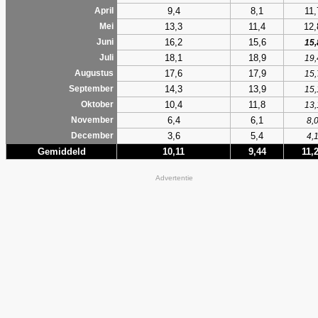
9,4
8,1
11,
April
13,3
11,4
12,
Mei
16,2
15,6
Juni
15,
18,1
18,9
Juli
19,
17,6
17,9
Augustus
15,
14,3
13,9
September
15,
10,4
11,8
Oktober
13,
6,4
6,1
November
8,
3,6
5,4
December
4,
Gemiddeld
10,11
9,44
11,
Advertentie