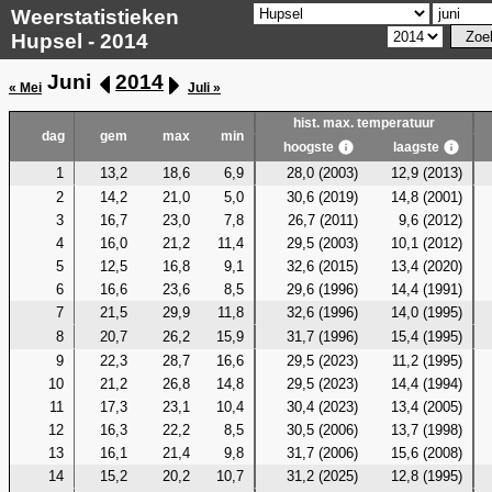
Weerstatistieken
Hupsel - 2014
Juni
2014
« Mei
Juli »
hist. max. temperatuur
dag
gem
max
min
hoogste
laagste
1
13,2
18,6
6,9
28,0 (2003)
12,9 (2013)
2
14,2
21,0
5,0
30,6 (2019)
14,8 (2001)
3
16,7
23,0
7,8
26,7 (2011)
9,6 (2012)
4
16,0
21,2
11,4
29,5 (2003)
10,1 (2012)
5
12,5
16,8
9,1
32,6 (2015)
13,4 (2020)
6
16,6
23,6
8,5
29,6 (1996)
14,4 (1991)
7
21,5
29,9
11,8
32,6 (1996)
14,0 (1995)
8
20,7
26,2
15,9
31,7 (1996)
15,4 (1995)
9
22,3
28,7
16,6
29,5 (2023)
11,2 (1995)
10
21,2
26,8
14,8
29,5 (2023)
14,4 (1994)
11
17,3
23,1
10,4
30,4 (2023)
13,4 (2005)
12
16,3
22,2
8,5
30,5 (2006)
13,7 (1998)
13
16,1
21,4
9,8
31,7 (2006)
15,6 (2008)
14
15,2
20,2
10,7
31,2 (2025)
12,8 (1995)