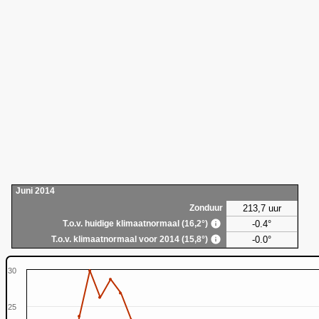
Juni 2014
213,7 uur
Zonduur
-0.4°
T.o.v. huidige klimaatnormaal (16,2°)
-0.0°
T.o.v. klimaatnormaal voor 2014 (15,8°)
30
25