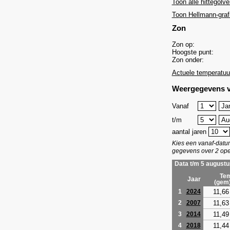
Toon alle hittegolve
Toon Hellmann-graf
Zon
Zon op:
Hoogste punt:
Zon onder:
Actuele temperatuu
Weergegevens v
Vanaf
t/m
aantal jaren
Kies een vanaf-dat
gegevens over 2 ope
Data t/m 5 augustu
Tem
Jaar
(gem
11,66
1
2024
11,63
2
2007
11,49
3
2014
11,44
4
2018