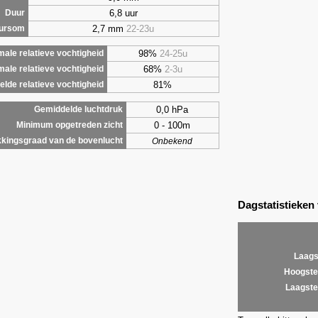
6,8 uur
Duur
2,7 mm
22-23u
uursom
98%
24-25u
ale relatieve vochtigheid
68%
2-3u
male relatieve vochtigheid
81%
lde relatieve vochtigheid
0,0 hPa
Gemiddelde luchtdruk
0 - 100m
Minimum opgetreden zicht
kingsgraad van de bovenlucht
Onbekend
Dagstatistieken
Laags
Hoogste
Laagste