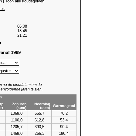
n
|
Toon alle koudegolven
iek
06:08
13:45
21:21
r
anaf 1989
um na de einddatum om de
envolgende jaren te zien.
s
p.
Zonuren
Neerslag
Warmtegetal
)▼
(som)
(som)
1069,0
655,7
70,2
1100,0
612,8
53,4
1205,7
393,5
90,4
1469,0
266,3
196,4