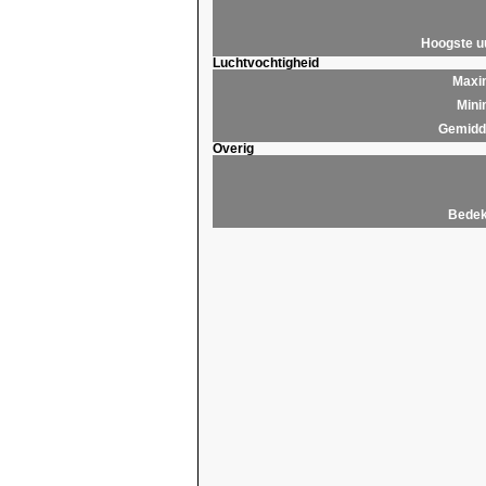
Hoogste 
Luchtvochtigheid
Maxim
Mini
Gemidde
Overig
Bedek