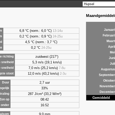
Maandgemiddeld
Januari
6,8 °C (norm.: 6,0 °C)
13-14u
m
Februari
0,2 °C (norm.: 0,9 °C)
24-25u
um
Maart
4,5 °C (norm.: 3,7 °C)
ld
April
0,2 °C
24-25u
te
Mei
zuidwest (217°)
 richting
Juni
5,3 m/s (19,1 km/u)
 snelheid
Juli
7,0 m/s (25,2 km/u)
7-8u
 snelheid
Augustus
12,0 m/s (43,2 km/u)
2-3u
ste stoot
September
Oktober
2,7 uur
Duur
November
33%
ogelijk
December
287 J/cm² (33,2 W/m²)
traling
Gemiddeld
08:42
Zon op
16:52
 onder
9,0 mm
alsom