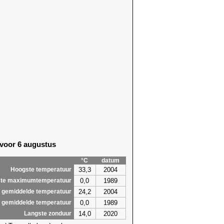
 voor 6 augustus
°C
datum
33,3
2004
Hoogste temperatuur
0,0
1989
te maximumtemperatuur
24,2
2004
 gemiddelde temperatuur
0,0
1989
 gemiddelde temperatuur
14,0
2020
Langste zonduur