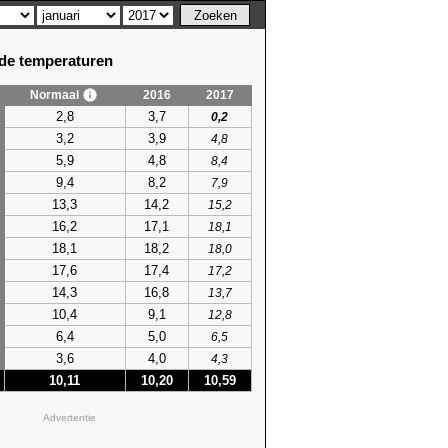
e temperaturen
Normaal
2016
2017
2,8
3,7
0,2
3,2
3,9
4,8
5,9
4,8
8,4
9,4
8,2
7,9
13,3
14,2
15,2
16,2
17,1
18,1
18,1
18,2
18,0
17,6
17,4
17,2
14,3
16,8
13,7
10,4
9,1
12,8
6,4
5,0
6,5
3,6
4,0
4,3
10,11
10,20
10,59
Advertentie