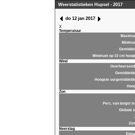
Weerstatistieken Hupsel - 2017
do 12 jan 2017
X
Temperatuur
Maximu
Minim
Gemidde
Minimum op 10 cm hoog
Wind
Overheersende
Gemiddelde
Hoogste uurgemiddelde
Hoog
Zon
Perc. van langst m
Globale s
Zon
Neerslag
Etma