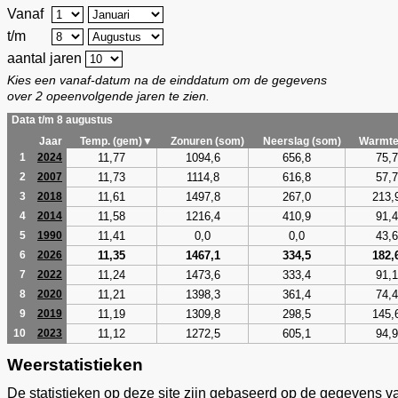
Vanaf
t/m
aantal jaren
Kies een vanaf-datum na de einddatum om de gegevens
over 2 opeenvolgende jaren te zien.
Data t/m 8 augustus
Jaar
Temp. (gem)▼
Zonuren (som)
Neerslag (som)
Warmte
11,77
1094,6
656,8
75,7
1
2024
11,73
1114,8
616,8
57,7
2
2007
11,61
1497,8
267,0
213,
3
2018
11,58
1216,4
410,9
91,4
4
2014
11,41
0,0
0,0
43,6
5
1990
11,35
1467,1
334,5
182,
6
2026
11,24
1473,6
333,4
91,1
7
2022
11,21
1398,3
361,4
74,4
8
2020
11,19
1309,8
298,5
145,
9
2019
11,12
1272,5
605,1
94,9
10
2023
Weerstatistieken
De statistieken op deze site zijn gebaseerd op de gegevens v