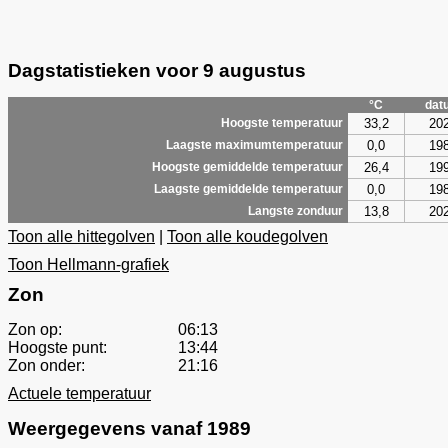
Dagstatistieken voor 9 augustus
°C
dat
33,2
20
Hoogste temperatuur
0,0
19
Laagste maximumtemperatuur
26,4
19
Hoogste gemiddelde temperatuur
0,0
19
Laagste gemiddelde temperatuur
13,8
20
Langste zonduur
Toon alle hittegolven
|
Toon alle koudegolven
Toon Hellmann-grafiek
Zon
Zon op:
06:13
Hoogste punt:
13:44
Zon onder:
21:16
Actuele temperatuur
Weergegevens vanaf 1989