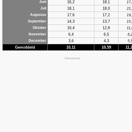
16,2
18,1
Juni
17,
18,1
18,0
Juli
21,
17,6
17,2
Augustus
19,
14,3
13,7
September
15,
10,4
12,8
Oktober
11,
6,4
6,5
November
6,
3,6
4,3
December
5,
Gemiddeld
10,11
10,59
11,
Advertentie