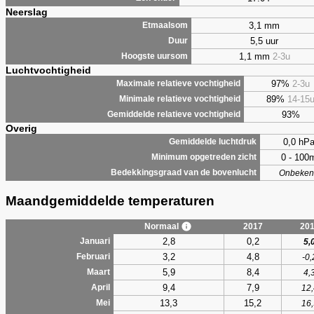
Neerslag
3,1 mm
Etmaalsom
5,5 uur
Duur
1,1 mm
2-3u
Hoogste uursom
Luchtvochtigheid
97%
2-3u
Maximale relatieve vochtigheid
89%
14-15
Minimale relatieve vochtigheid
93%
Gemiddelde relatieve vochtigheid
Overig
0,0 hP
Gemiddelde luchtdruk
0 - 100
Minimum opgetreden zicht
Bedekkingsgraad van de bovenlucht
Onbeken
Maandgemiddelde temperaturen
Normaal
2017
20
2,8
0,2
Januari
5,
3,2
4,8
Februari
-0,
5,9
8,4
Maart
4,
9,4
7,9
April
12,
13,3
15,2
Mei
16,