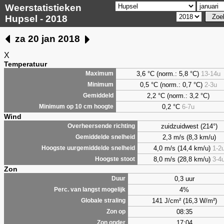
Weerstatistieken
Hupsel - 2018
za 20 jan 2018
X
Temperatuur
3,6 °C (norm.: 5,8 °C)
13-14u
Maximum
0,5 °C (norm.: 0,7 °C)
2-3u
Minimum
2,2 °C (norm.: 3,2 °C)
Gemiddeld
0,2 °C
6-7u
Minimum op 10 cm hoogte
Wind
zuidzuidwest (214°)
Overheersende richting
2,3 m/s (8,3 km/u)
Gemiddelde snelheid
4,0 m/s (14,4 km/u)
1-2
Hoogste uurgemiddelde snelheid
8,0 m/s (28,8 km/u)
3-4
Hoogste stoot
Zon
0,3 uur
Duur
4%
Perc. van langst mogelijk
141 J/cm² (16,3 W/m²)
Globale straling
08:35
Zon op
17:04
Zon onder