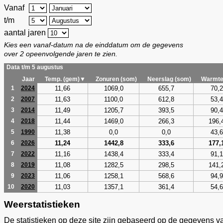
Vanaf
t/m
aantal jaren
Kies een vanaf-datum na de einddatum om de gegevens
over 2 opeenvolgende jaren te zien.
Data t/m 5 augustus
Jaar
Temp. (gem)▼
Zonuren (som)
Neerslag (som)
Warmte
11,66
1069,0
655,7
70,2
1
2024
11,63
1100,0
612,8
53,4
2
2007
11,49
1205,7
393,5
90,4
3
2014
11,44
1469,0
266,3
196,
4
2018
11,38
0,0
0,0
43,6
5
1990
11,24
1442,8
333,6
177,
6
2026
11,16
1438,4
333,4
91,1
7
2022
11,08
1282,5
298,5
141,
8
2019
11,06
1258,1
568,6
94,9
9
2023
11,03
1357,1
361,4
54,6
10
2020
Weerstatistieken
De statistieken op deze site zijn gebaseerd op de gegevens v