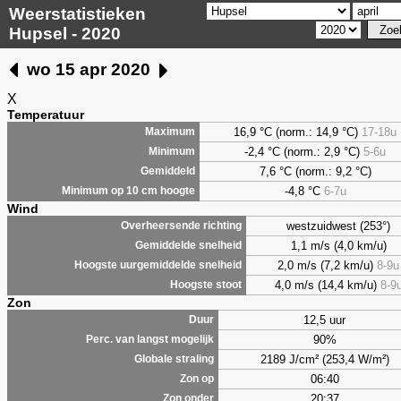
Weerstatistieken
Hupsel - 2020
wo 15 apr 2020
X
Temperatuur
16,9 °C (norm.: 14,9 °C)
17-18u
Maximum
-2,4 °C (norm.: 2,9 °C)
5-6u
Minimum
7,6
°C (norm.: 9,2 °C)
Gemiddeld
-4,8 °C
6-7u
Minimum op 10 cm hoogte
Wind
westzuidwest (253°)
Overheersende richting
1,1 m/s (4,0 km/u)
Gemiddelde snelheid
2,0 m/s (7,2 km/u)
8-9u
Hoogste uurgemiddelde snelheid
4,0 m/s (14,4 km/u)
8-9
Hoogste stoot
Zon
12,5 uur
Duur
90%
Perc. van langst mogelijk
2189 J/cm² (253,4 W/m²)
Globale straling
06:40
Zon op
20:37
Zon onder