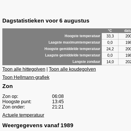
Dagstatistieken voor 6 augustus
°C
dat
33,3
20
Hoogste temperatuur
0,0
19
Laagste maximumtemperatuur
24,2
20
Hoogste gemiddelde temperatuur
0,0
19
Laagste gemiddelde temperatuur
14,0
20
Langste zonduur
Toon alle hittegolven
|
Toon alle koudegolven
Toon Hellmann-grafiek
Zon
Zon op:
06:08
Hoogste punt:
13:45
Zon onder:
21:21
Actuele temperatuur
Weergegevens vanaf 1989