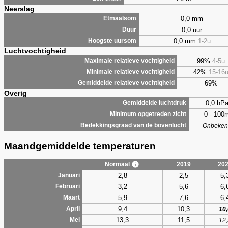
Neerslag
0,0 mm
Etmaalsom
0,0 uur
Duur
0,0 mm
1-2u
Hoogste uursom
Luchtvochtigheid
99%
4-5u
Maximale relatieve vochtigheid
42%
15-16
Minimale relatieve vochtigheid
69%
Gemiddelde relatieve vochtigheid
Overig
0,0 hP
Gemiddelde luchtdruk
0 - 100
Minimum opgetreden zicht
Bedekkingsgraad van de bovenlucht
Onbeken
Maandgemiddelde temperaturen
Normaal
2019
20
2,8
2,5
5,
Januari
3,2
5,6
6,
Februari
5,9
7,6
6,
Maart
9,4
10,3
April
10,
13,3
11,5
Mei
12,