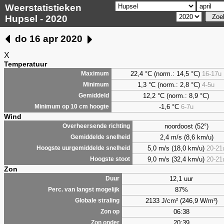
Weerstatistieken
Hupsel - 2020
do 16 apr 2020
X
Temperatuur
22,4 °C (norm.: 14,5 °C)
16-17u
Maximum
1,3
°C (norm.: 2,8 °C)
4-5u
Minimum
12,2 °C (norm.: 8,9 °C)
Gemiddeld
-1,6 °C
6-7u
Minimum op 10 cm hoogte
Wind
noordoost (52°)
Overheersende richting
2,4 m/s (8,6 km/u)
Gemiddelde snelheid
5,0 m/s (18,0 km/u)
20-21
Hoogste uurgemiddelde snelheid
9,0 m/s (32,4 km/u)
20-21
Hoogste stoot
Zon
12,1 uur
Duur
87%
Perc. van langst mogelijk
2133 J/cm² (246,9 W/m²)
Globale straling
06:38
Zon op
20:39
Zon onder