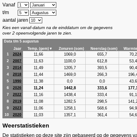
Vanaf
t/m
aantal jaren
Kies een vanaf-datum na de einddatum om de gegevens
over 2 opeenvolgende jaren te zien.
Data t/m 5 augustus
Jaar
Temp. (gem)▼
Zonuren (som)
Neerslag (som)
Warmte
11,66
1069,0
655,7
70,2
1
2024
11,63
1100,0
612,8
53,4
2
2007
11,49
1205,7
393,5
90,4
3
2014
11,44
1469,0
266,3
196,
4
2018
11,38
0,0
0,0
43,6
5
1990
11,24
1442,8
333,6
177,
6
2026
11,16
1438,4
333,4
91,1
7
2022
11,08
1282,5
298,5
141,
8
2019
11,06
1258,1
568,6
94,9
9
2023
11,03
1357,1
361,4
54,6
10
2020
Weerstatistieken
De statistieken op deze site zijn gebaseerd op de gegevens v