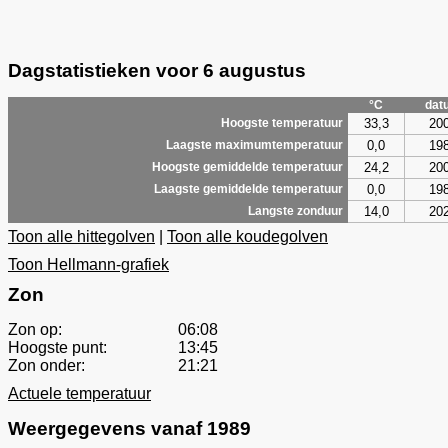
Dagstatistieken voor 6 augustus
°C
dat
33,3
20
Hoogste temperatuur
0,0
19
Laagste maximumtemperatuur
24,2
20
Hoogste gemiddelde temperatuur
0,0
19
Laagste gemiddelde temperatuur
14,0
20
Langste zonduur
Toon alle hittegolven
|
Toon alle koudegolven
Toon Hellmann-grafiek
Zon
Zon op:
06:08
Hoogste punt:
13:45
Zon onder:
21:21
Actuele temperatuur
Weergegevens vanaf 1989