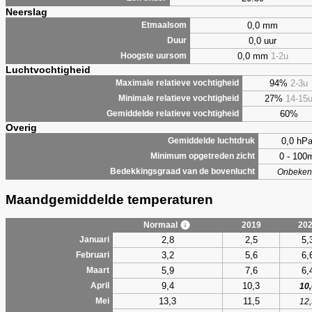
Neerslag
0,0 mm
Etmaalsom
0,0 uur
Duur
0,0 mm
1-2u
Hoogste uursom
Luchtvochtigheid
94%
2-3u
Maximale relatieve vochtigheid
27%
14-15
Minimale relatieve vochtigheid
60%
Gemiddelde relatieve vochtigheid
Overig
0,0 hP
Gemiddelde luchtdruk
0 - 100
Minimum opgetreden zicht
Bedekkingsgraad van de bovenlucht
Onbeken
Maandgemiddelde temperaturen
Normaal
2019
20
2,8
2,5
5,
Januari
3,2
5,6
6,
Februari
5,9
7,6
6,
Maart
9,4
10,3
April
10,
13,3
11,5
Mei
12,