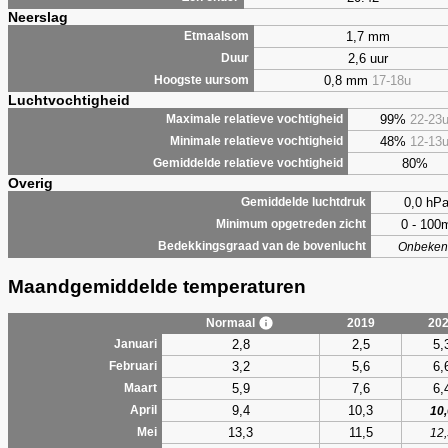
Neerslag
1,7 mm
Etmaalsom
2,6 uur
Duur
0,8 mm
17-18u
Hoogste uursom
Luchtvochtigheid
99%
22-23
Maximale relatieve vochtigheid
48%
12-13
Minimale relatieve vochtigheid
80%
Gemiddelde relatieve vochtigheid
Overig
0,0 hP
Gemiddelde luchtdruk
0 - 100
Minimum opgetreden zicht
Bedekkingsgraad van de bovenlucht
Onbeken
Maandgemiddelde temperaturen
Normaal
2019
20
2,8
2,5
5,
Januari
3,2
5,6
6,
Februari
5,9
7,6
6,
Maart
9,4
10,3
April
10,
13,3
11,5
Mei
12,