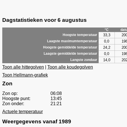
Dagstatistieken voor 6 augustus
°C
dat
33,3
20
Hoogste temperatuur
0,0
19
Laagste maximumtemperatuur
24,2
20
Hoogste gemiddelde temperatuur
0,0
19
Laagste gemiddelde temperatuur
14,0
20
Langste zonduur
Toon alle hittegolven
|
Toon alle koudegolven
Toon Hellmann-grafiek
Zon
Zon op:
06:08
Hoogste punt:
13:45
Zon onder:
21:21
Actuele temperatuur
Weergegevens vanaf 1989