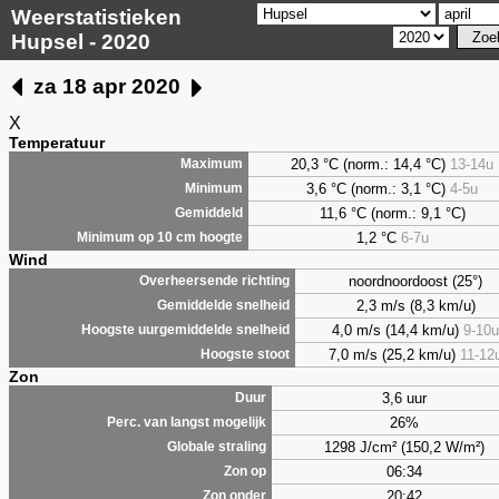
Weerstatistieken
Hupsel - 2020
za 18 apr 2020
X
Temperatuur
20,3 °C (norm.: 14,4 °C)
13-14u
Maximum
3,6
°C (norm.: 3,1 °C)
4-5u
Minimum
11,6 °C (norm.: 9,1 °C)
Gemiddeld
1,2
°C
6-7u
Minimum op 10 cm hoogte
Wind
noordnoordoost (25°)
Overheersende richting
2,3 m/s (8,3 km/u)
Gemiddelde snelheid
4,0 m/s (14,4 km/u)
9-10u
Hoogste uurgemiddelde snelheid
7,0 m/s (25,2 km/u)
11-12
Hoogste stoot
Zon
3,6 uur
Duur
26%
Perc. van langst mogelijk
1298 J/cm² (150,2 W/m²)
Globale straling
06:34
Zon op
20:42
Zon onder