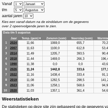
Vanaf
t/m
aantal jaren
Kies een vanaf-datum na de einddatum om de gegevens
over 2 opeenvolgende jaren te zien.
Data t/m 5 augustus
Jaar
Temp. (gem)▼
Zonuren (som)
Neerslag (som)
Warmte
11,66
1069,0
655,7
70,2
1
2024
11,63
1100,0
612,8
53,4
2
2007
11,49
1205,7
393,5
90,4
3
2014
11,44
1469,0
266,3
196,
4
2018
11,38
0,0
0,0
43,6
5
1990
11,24
1442,8
333,6
177,
6
2026
11,16
1438,4
333,4
91,1
7
2022
11,08
1282,5
298,5
141,
8
2019
11,06
1258,1
568,6
94,9
9
2023
11,03
1357,1
361,4
54,6
10
2020
Weerstatistieken
De statistieken op deze site zijn gebaseerd op de gegevens v