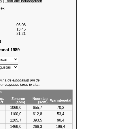
n
|
Toon alle koudegolven
iek
06:08
13:45
21:21
r
anaf 1989
um na de einddatum om de
envolgende jaren te zien.
s
p.
Zonuren
Neerslag
Warmtegetal
)▼
(som)
(som)
1069,0
655,7
70,2
1100,0
612,8
53,4
1205,7
393,5
90,4
1469,0
266,3
196,4