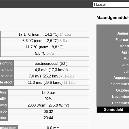
Maandgemiddeld
Januar
17,1 °C (norm.: 14,2 °C)
14-15u
Februar
6,6
°C (norm.: 2,6 °C)
5-6u
Maar
11,7 °C (norm.: 8,8 °C)
Apri
5,5
°C
6-7u
Me
oostnoordoost (63°)
ichting
Jun
4,8 m/s (17,3 km/u)
nelheid
Jul
7,0 m/s (25,2 km/u)
11-12u
nelheid
Augustu
11,0 m/s (39,6 km/u)
11-12u
e stoot
Septembe
Oktobe
13,0 uur
Duur
Novembe
92%
lijk
Decembe
2383 J/cm² (275,8 W/m²)
aling
Gemiddeld
06:32
n op
20:44
nder
0,0 mm
tmaalsom