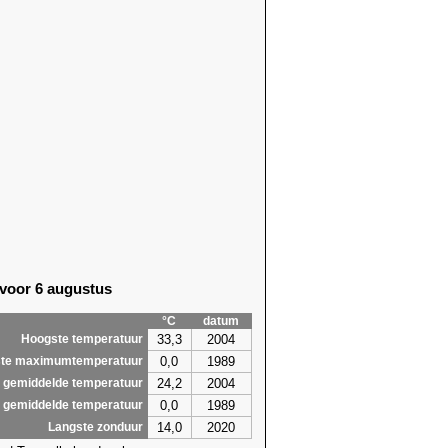
 voor 6 augustus
°C
datum
33,3
2004
Hoogste temperatuur
0,0
1989
te maximumtemperatuur
24,2
2004
 gemiddelde temperatuur
0,0
1989
 gemiddelde temperatuur
14,0
2020
Langste zonduur