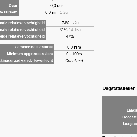
0,0 uur
Duur
0,0 mm
1-2u
te uursom
74%
1-2u
ale relatieve vochtigheid
31%
14-15u
male relatieve vochtigheid
47%
lde relatieve vochtigheid
0,0 hPa
Gemiddelde luchtdruk
0 - 100m
Minimum opgetreden zicht
kingsgraad van de bovenlucht
Onbekend
Dagstatistieken
Laags
Hoogste
Laagste