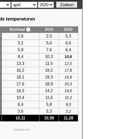
e temperaturen
Normaal
2019
2020
2,8
2,5
5,3
i
3,2
5,6
6,6
i
5,9
7,6
6,4
t
9,4
10,3
l
10,6
13,3
11,5
i
12,5
16,2
19,2
i
17,8
18,1
19,3
i
16,8
17,6
18,9
s
20,3
14,3
14,2
r
14,6
10,4
11,6
r
11,2
6,4
5,8
r
8,0
3,6
5,3
r
5,2
10,11
10,98
11,28
Advertentie