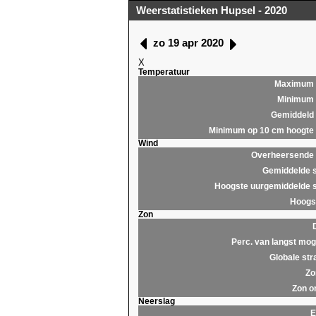
Weerstatistieken Hupsel - 2020
zo 19 apr 2020
X
Temperatuur
Maximum
Minimum
Gemiddeld
Minimum op 10 cm hoogte
Wind
Overheersende r
Gemiddelde s
Hoogste uurgemiddelde s
Hoogst
Zon
Perc. van langst moge
Globale str
Zo
Zon o
Neerslag
E