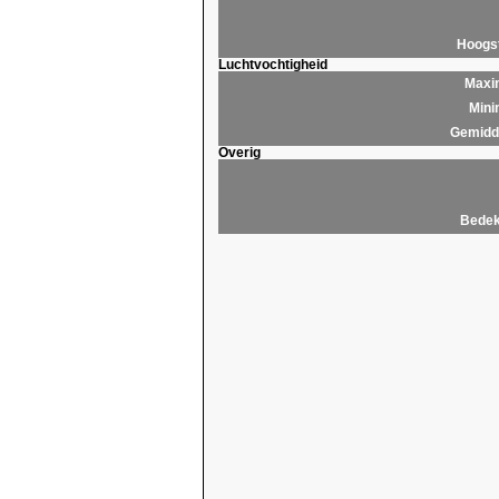
Hoogs
Luchtvochtigheid
Maxim
Mini
Gemidde
Overig
Bedek