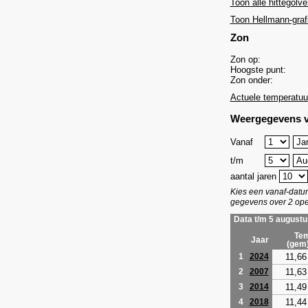
Toon alle hittegolve
Toon Hellmann-graf
Zon
Zon op:
Hoogste punt:
Zon onder:
Actuele temperatuu
Weergegevens v
Vanaf
t/m
aantal jaren
Kies een vanaf-dat
gegevens over 2 ope
Data t/m 5 augustu
Tem
Jaar
(gem
11,66
1
2024
11,63
2
2007
11,49
3
2014
11,44
4
2018