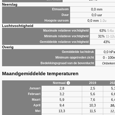
Neerslag
0,0 mm
Etmaalsom
0,0 uur
Duur
0,0 mm
1-2u
Hoogste uursom
Luchtvochtigheid
63%
5-6u
Maximale relatieve vochtigheid
31%
11-12
Minimale relatieve vochtigheid
43%
Gemiddelde relatieve vochtigheid
Overig
0,0 hP
Gemiddelde luchtdruk
0 - 100
Minimum opgetreden zicht
Bedekkingsgraad van de bovenlucht
Onbeken
Maandgemiddelde temperaturen
Normaal
2019
20
2,8
2,5
5,
Januari
3,2
5,6
6,
Februari
5,9
7,6
6,
Maart
9,4
10,3
April
10,
13,3
11,5
Mei
12,