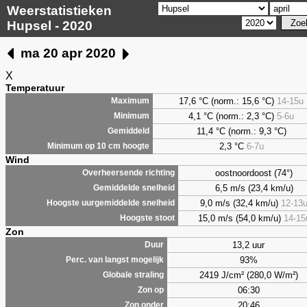
Weerstatistieken
Hupsel - 2020
ma 20 apr 2020
X
Temperatuur
17,6 °C (norm.: 15,6 °C)
14-15u
Maximum
4,1
°C (norm.: 2,3 °C)
5-6u
Minimum
11,4 °C (norm.: 9,3 °C)
Gemiddeld
2,3
°C
6-7u
Minimum op 10 cm hoogte
Wind
oostnoordoost (74°)
Overheersende richting
6,5 m/s (23,4 km/u)
Gemiddelde snelheid
9,0 m/s (32,4 km/u)
12-13
Hoogste uurgemiddelde snelheid
15,0 m/s (54,0 km/u)
14-15
Hoogste stoot
Zon
13,2 uur
Duur
93%
Perc. van langst mogelijk
2419 J/cm² (280,0 W/m²)
Globale straling
06:30
Zon op
20:46
Zon onder