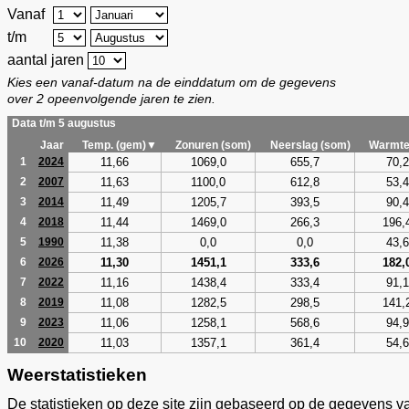
Vanaf
t/m
aantal jaren
Kies een vanaf-datum na de einddatum om de gegevens
over 2 opeenvolgende jaren te zien.
Data t/m 5 augustus
Jaar
Temp. (gem)▼
Zonuren (som)
Neerslag (som)
Warmte
11,66
1069,0
655,7
70,2
1
2024
11,63
1100,0
612,8
53,4
2
2007
11,49
1205,7
393,5
90,4
3
2014
11,44
1469,0
266,3
196,
4
2018
11,38
0,0
0,0
43,6
5
1990
11,30
1451,1
333,6
182,
6
2026
11,16
1438,4
333,4
91,1
7
2022
11,08
1282,5
298,5
141,
8
2019
11,06
1258,1
568,6
94,9
9
2023
11,03
1357,1
361,4
54,6
10
2020
Weerstatistieken
De statistieken op deze site zijn gebaseerd op de gegevens v