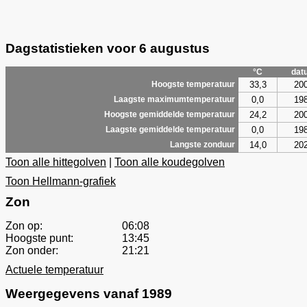
Dagstatistieken voor 6 augustus
°C
dat
33,3
20
Hoogste temperatuur
0,0
19
Laagste maximumtemperatuur
24,2
20
Hoogste gemiddelde temperatuur
0,0
19
Laagste gemiddelde temperatuur
14,0
20
Langste zonduur
Toon alle hittegolven
|
Toon alle koudegolven
Toon Hellmann-grafiek
Zon
Zon op:
06:08
Hoogste punt:
13:45
Zon onder:
21:21
Actuele temperatuur
Weergegevens vanaf 1989