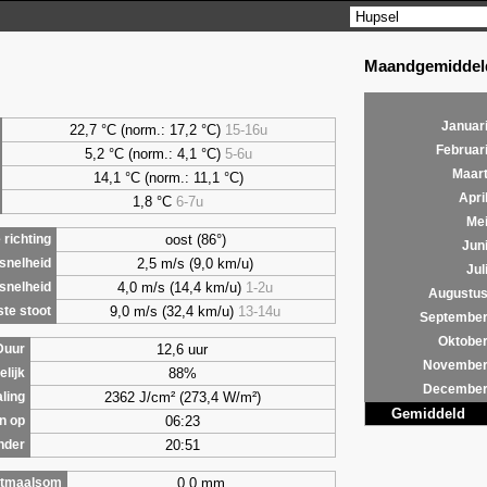
Maandgemiddeld
Januar
22,7 °C (norm.: 17,2 °C)
15-16u
Februar
5,2
°C (norm.: 4,1 °C)
5-6u
Maar
14,1 °C (norm.: 11,1 °C)
Apri
1,8
°C
6-7u
Me
oost (86°)
richting
Jun
2,5 m/s (9,0 km/u)
snelheid
Jul
4,0 m/s (14,4 km/u)
1-2u
snelheid
Augustu
9,0 m/s (32,4 km/u)
13-14u
te stoot
Septembe
Oktobe
12,6 uur
Duur
Novembe
88%
lijk
Decembe
2362 J/cm² (273,4 W/m²)
aling
Gemiddeld
06:23
n op
20:51
nder
0,0 mm
tmaalsom