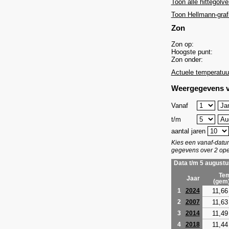
Toon alle hittegolve
Toon Hellmann-graf
Zon
Zon op:
Hoogste punt:
Zon onder:
Actuele temperatuu
Weergegevens v
Vanaf
t/m
aantal jaren
Kies een vanaf-dat
gegevens over 2 ope
Data t/m 5 augustu
Tem
Jaar
(gem
11,66
1
2024
11,63
2
2007
11,49
3
2014
11,44
4
2018