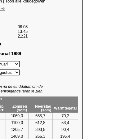
n
|
Toon alle koudegolven
iek
06:08
13:45
21:21
r
anaf 1989
um na de einddatum om de
envolgende jaren te zien.
s
p.
Zonuren
Neerslag
Warmtegetal
)▼
(som)
(som)
1069,0
655,7
70,2
1100,0
612,8
53,4
1205,7
393,5
90,4
1469,0
266,3
196,4