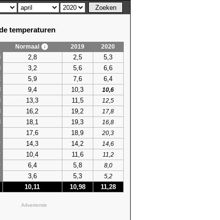
e temperaturen
Normaal
2019
2020
2,8
2,5
5,3
i
3,2
5,6
6,6
i
5,9
7,6
6,4
t
9,4
10,3
l
10,6
13,3
11,5
i
12,5
16,2
19,2
i
17,8
18,1
19,3
i
16,8
17,6
18,9
s
20,3
14,3
14,2
r
14,6
10,4
11,6
r
11,2
6,4
5,8
r
8,0
3,6
5,3
r
5,2
10,11
10,98
11,28
Advertentie