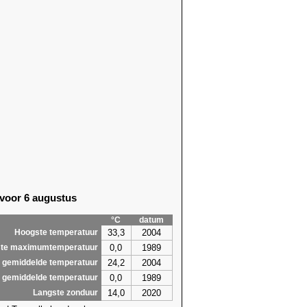
 voor 6 augustus
°C
datum
33,3
2004
Hoogste temperatuur
0,0
1989
te maximumtemperatuur
24,2
2004
 gemiddelde temperatuur
0,0
1989
 gemiddelde temperatuur
14,0
2020
Langste zonduur