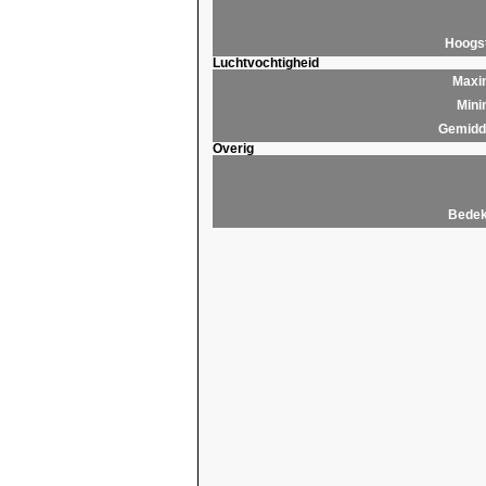
Hoogs
Luchtvochtigheid
Maxim
Mini
Gemidde
Overig
Bedek