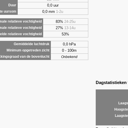
0,0 uur
Duur
0,0 mm
1-2u
te uursom
83%
24-25u
ale relatieve vochtigheid
27%
13-14u
male relatieve vochtigheid
53%
lde relatieve vochtigheid
0,0 hPa
Gemiddelde luchtdruk
0 - 100m
Minimum opgetreden zicht
kingsgraad van de bovenlucht
Onbekend
Dagstatistieken
Laags
Hoogste
Laagste