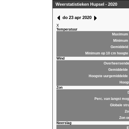
Weerstatistieken Hupsel - 2020
do 23 apr 2020
X
Temperatuur
Maximum
Minimum
Gemiddeld
Minimum op 10 cm hoogte
Wind
Overheersende 
Gemiddelde 
Hoogste uurgemiddelde 
Hoogs
Zon
Perc. van langst moge
Globale str
Zo
Zon o
Neerslag
E