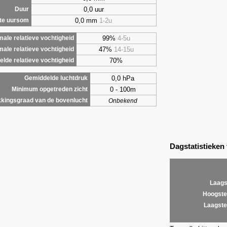
0,0 uur
Duur
0,0 mm
1-2u
te uursom
99%
4-5u
ale relatieve vochtigheid
47%
14-15u
male relatieve vochtigheid
70%
lde relatieve vochtigheid
0,0 hPa
Gemiddelde luchtdruk
0 - 100m
Minimum opgetreden zicht
kingsgraad van de bovenlucht
Onbekend
Dagstatistieken
Laags
Hoogste
Laagste