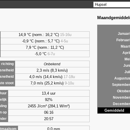
Maandgemiddeld
Januar
14,9 °C (norm.: 16,2 °C)
15-16u
Februar
-0,9 °C (norm.: 5,7 °C)
4-5u
Maar
7,9
°C (norm.: 11,2 °C)
Apri
-5,0 °C
6-7u
Me
richting
Onbekend
Jun
2,3 m/s (8,3 km/u)
snelheid
Jul
4,0 m/s (14,4 km/u)
17-18u
snelheid
Augustu
7,0 m/s (25,2 km/u)
9-10u
te stoot
Septembe
Oktobe
13,4 uur
Duur
Novembe
92%
lijk
Decembe
2455 J/cm² (284,1 W/m²)
aling
Gemiddeld
06:16
n op
20:57
nder
0,0 mm
tmaalsom