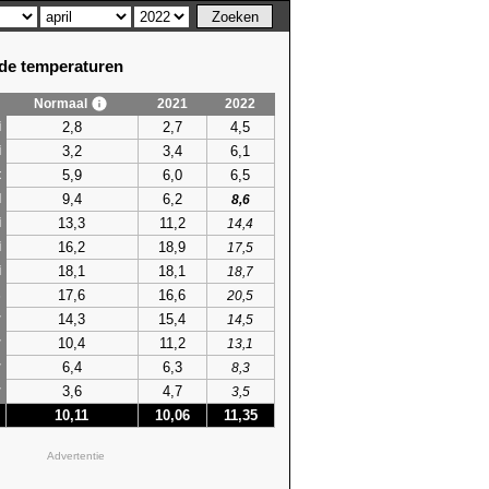
e temperaturen
Normaal
2021
2022
2,8
2,7
4,5
i
3,2
3,4
6,1
i
5,9
6,0
6,5
t
9,4
6,2
l
8,6
13,3
11,2
i
14,4
16,2
18,9
i
17,5
18,1
18,1
i
18,7
17,6
16,6
s
20,5
14,3
15,4
r
14,5
10,4
11,2
r
13,1
6,4
6,3
r
8,3
3,6
4,7
r
3,5
10,11
10,06
11,35
Advertentie