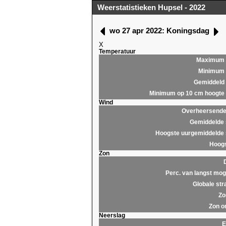
Weerstatistieken Hupsel - 2022
wo 27 apr 2022: Koningsdag
X
Temperatuur
Maximum
Minimum
Gemiddeld
Minimum op 10 cm hoogte
Wind
Overheersende 
Gemiddelde 
Hoogste uurgemiddelde 
Hoogs
Zon
Perc. van langst moge
Globale str
Zo
Zon o
Neerslag
E