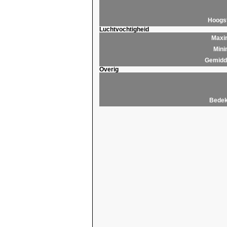
Hoogs
Luchtvochtigheid
Maxim
Mini
Gemidde
Overig
Bedek