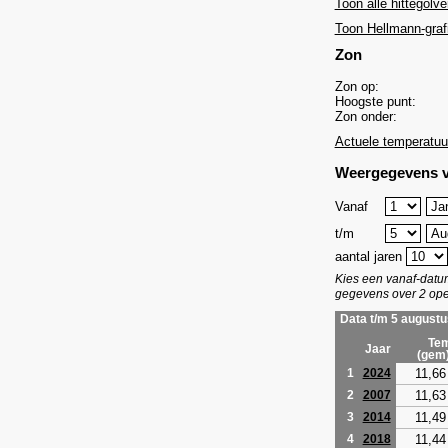
Toon alle hittegolve
Toon Hellmann-graf
Zon
Zon op:
Hoogste punt:
Zon onder:
Actuele temperatuu
Weergegevens v
Vanaf
t/m
aantal jaren
Kies een vanaf-dat
gegevens over 2 ope
Data t/m 5 augustu
Tem
Jaar
(gem
11,66
1
2024
11,63
2
2007
11,49
3
2014
11,44
4
2018