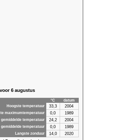
 voor 6 augustus
°C
datum
33,3
2004
Hoogste temperatuur
0,0
1989
te maximumtemperatuur
24,2
2004
 gemiddelde temperatuur
0,0
1989
 gemiddelde temperatuur
14,0
2020
Langste zonduur