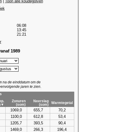
n
|
Toon alle koudegolven
iek
06:08
13:45
21:21
r
anaf 1989
um na de einddatum om de
envolgende jaren te zien.
s
p.
Zonuren
Neerslag
Warmtegetal
)▼
(som)
(som)
1069,0
655,7
70,2
1100,0
612,8
53,4
1205,7
393,5
90,4
1469,0
266,3
196,4